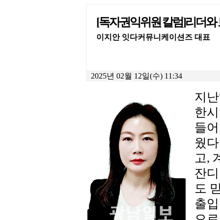
[독자권익위원 칼럼]리더와
이지안 잇다커뮤니케이션즈 대표
2025년 02월 12일(수) 11:34
지난
한시
들어
웠다
고,
잔디
도 
출입
으로