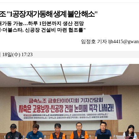
조 "1공장 재가동해 생계 불안 해소"
재가동 가능…하루 1만본까지 생산 전망
·더블스타, 신공장 건설비 마련 협조를"
임정호 기자 ljh4415@gwangn
 18일(수) 17:23