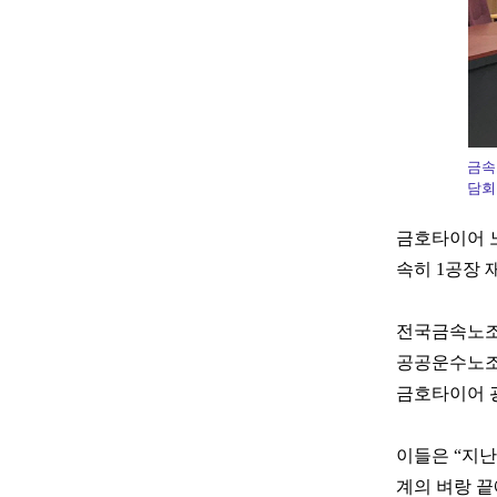
금속
담회
금호타이어 노
속히 1공장 
전국금속노조
공공운수노조 
금호타이어 
이들은 “지난
계의 벼랑 끝