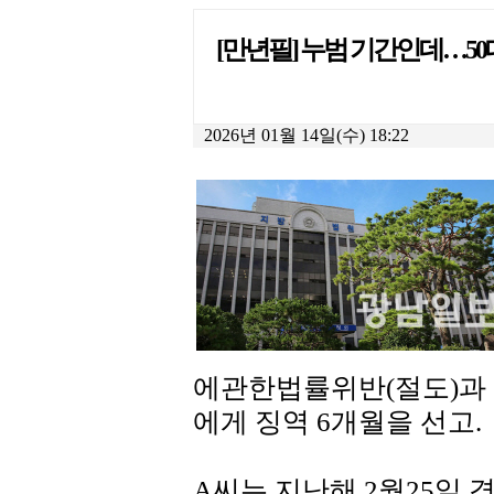
[만년필] 누범 기간인데…50
2026년 01월 14일(수) 18:22
에관한법률위반(절도)과 
에게 징역 6개월을 선고.
A씨는 지난해 2월25일 