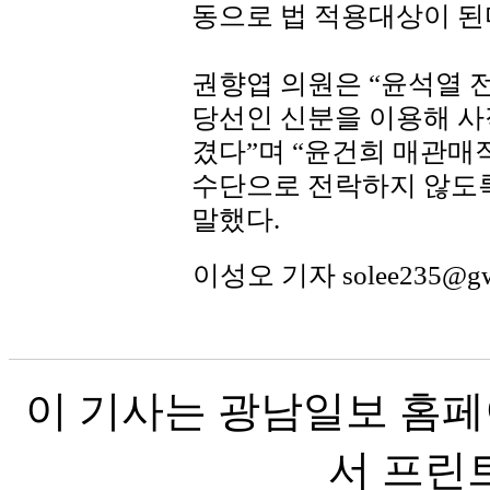
동으로 법 적용대상이 된
권향엽 의원은 “윤석열 
당선인 신분을 이용해 사
겼다”며 “윤건희 매관매
수단으로 전락하지 않도록
말했다.
이성오 기자 solee235@g
이 기사는 광남일보 홈페
서 프린