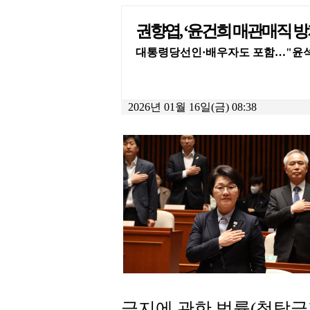
권향엽, ‘윤건희 매관매직 
대통령당선인·배우자도 포함…"윤석
2026년 01월 16일(금) 08:38
금지에 관한 법률(청탁금