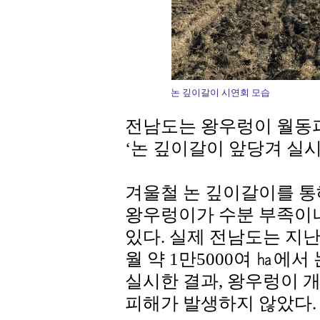
논 깊이갈이 시연회 모습
전남도는 왕우렁이 월동피
‘논 깊이갈이 앞당겨 실
겨울철 논 깊이갈이를 통해
왕우렁이가 수분 부족이
있다. 실제 전남도는 지난해
월 약 1만5000여 ㏊에
실시한 결과, 왕우렁이 
피해가 발생하지 않았다.