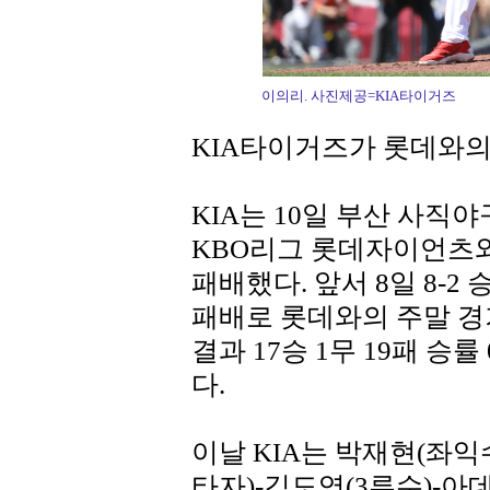
이의리. 사진제공=KIA타이거즈
KIA타이거즈가 롯데와의 
KIA는 10일 부산 사직야
KBO리그 롯데자이언츠와
패배했다. 앞서 8일 8-2 승
패배로 롯데와의 주말 경
결과 17승 1무 19패 승률
다.
이날 KIA는 박재현(좌익
타자)-김도영(3루수)-아