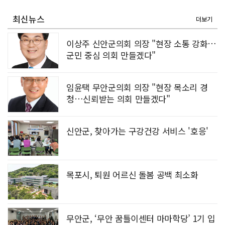
[강소기업을 키우자] 궁전제과
최신뉴스
더보기
이상주 신안군의회 의장 "현장 소통 강화…
군민 중심 의회 만들겠다"
임윤택 무안군의회 의장 "현장 목소리 경
청…신뢰받는 의회 만들겠다"
신안군, 찾아가는 구강건강 서비스 '호응'
목포시, 퇴원 어르신 돌봄 공백 최소화
무안군, ‘무안 꿈틀이센터 마마학당’ 1기 입