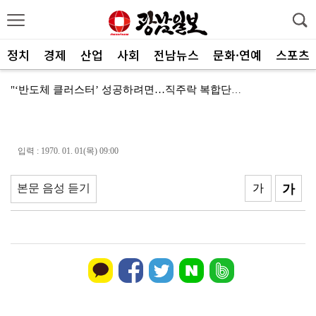
정치
경제
산업
사회
전남뉴스
문화·연예
스포츠
"‘반도체 클러스터’ 성공하려면…직주락 복합단지 구축"
전남광주, 반도체 지원할 공공기관 유치 나선다
반도체 산단 속도…광주 민간공항 무안이전도 빨라질 듯
입력 : 1970. 01. 01(목) 09:00
"광주 5개 자치구 기능·권한 확대해야 불균형 해소"
본문 음성 듣기
가
가
폭염에 멈춘 무안공항 참사 재수색 10일 재개
민주 당권 주자들, 텃밭 호남 민심잡기 '사활'
[사설]가뭄 피해 현실화…철저한 대책마련 중요
[사설]강진 병영면 ‘도시재생 성공모델’된 이유
폭염·가뭄·고수온 비상…농·수협, 현장 지원 총력