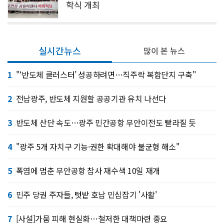
학식 개최
실시간뉴스
많이 본 뉴스
1
"‘반도체 클러스터’ 성공하려면…직주락 복합단지 구축"
2
전남광주, 반도체 지원할 공공기관 유치 나선다
3
반도체 산단 속도…광주 민간공항 무안이전도 빨라질 듯
4
"광주 5개 자치구 기능·권한 확대해야 불균형 해소"
5
폭염에 멈춘 무안공항 참사 재수색 10일 재개
6
민주 당권 주자들, 텃밭 호남 민심잡기 '사활'
7
[사설]가뭄 피해 현실화…철저한 대책마련 중요