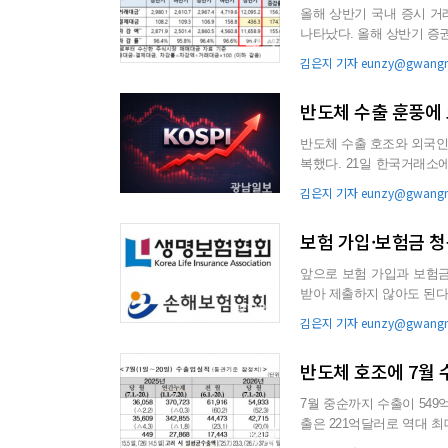
올해 상반기 국내 증시 거
나타났다. 올해 상반기 증권결제대금은 4
결제대금이 4701조원으...
김은지 기자 eunzy@gwangna
반도체 수출 훈풍에 
반도체 수출 호조와 외국인·
복했다. 21일 한국거래소에 따르면 코스피는 전 거래일보다 231.68p(3.56%) 오른 6747.95에 거래
를 ...
김은지 기자 eunzy@gwangna
보험 가입·보험금 청
앞으로 보험 가입과 보험
받아 제출하지 않아도 된다. 생명보험협회와 손해보험협회, 한국신용정보원은 21일 공공 마
터를 활용해 가족관계증명서를
김은지 기자 eunzy@gwangna
반도체 호조에 7월 
7월 중순까지 수출이 549
출은 221억달러로 역대 최대치를 보였다. 21일 관세청의 ‘7월 
면 이 기...