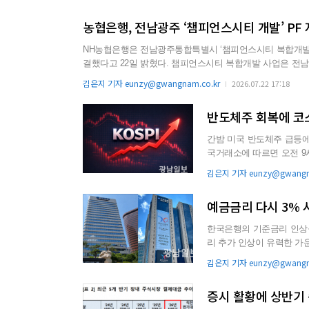
농협은행, 전남광주 ‘챔피언스시티 개발’ PF
NH농협은행은 전남광주통합특별시 ‘챔피언스시티 복합개발 
결했다고 22일 밝혔다. 챔피언스시티 복합개발 사업은 전남광주통합특별시 북구 임동 전남방직·일신방직 공장부지(29만5234㎡)를
주거와 상업, 문화가 어우러진 복합도시로 조성하는 사업이다. 총 2차 개발단계 중 이번 1차 사업은 주상복합 아파트 3216세
김은지 기자 eunzy@gwangnam.co.kr
2026.07.22 17:18
과 함께, 초등학교 및 기반 도로 등 공공인프라시설을 조성한다
반도체주 회복에 코
간밤 미국 반도체주 급등에 투
국거래소에 따르면 오전 9시15
고...
김은지 기자 eunzy@gwangna
예금금리 다시 3% 
한국은행의 기준금리 인상을 
리 추가 인상이 유력한 가
이 은행권으로 돌아오는 ‘..
김은지 기자 eunzy@gwangna
증시 활황에 상반기 