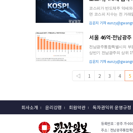
코스피가 반도체주 약세와 기관의 매
면 코스피 지수는 전 거래일 대
7...
김은지 기자 eunzy@gwangna
서울 46억·전남광주
전남광주통합특별시의 부동
상반기 전남광주의 상위 1%
분의 1 수준에 그쳤다...
김은지 기자 eunzy@gwangna
◁
1
2
3
4
5
회사소개
윤리강령
회원약관
독자권익위 운영규정
등록번호 : 광주 가-000
주소 : 전남광주통합특별시 