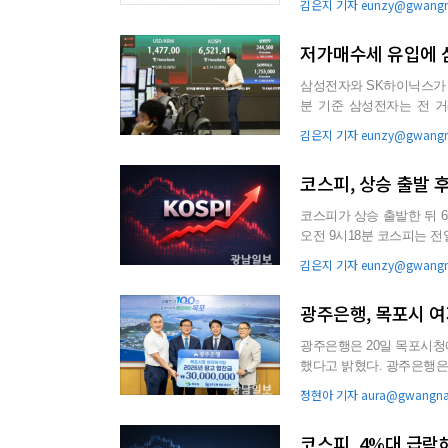
김은지 기자 eunzy@gwangna
저가매수세 유입에 
삼성전자와 SK하이닉스가 3거래일만
분 기준 삼성전자는 전 거래일보
각...
김은지 기자 eunzy@gwangna
코스피, 상승 출발 
코스피가 상승 출발한 뒤 6500선 
오전 9시18분 코스피는 전일보다
김은지 기자 eunzy@gwangna
광주은행, 목포시 여
광주은행은 20일 목포시청
했다고 밝혔다. 광주은행은 지난해 10월 목포시와 광고협찬계약을 체결하고, 올해부터 3년간 3000
만원씩 총 9000...
정현아 기자 aura@gwangnam
코스피, 4%대 급락