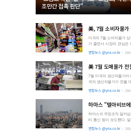
조만간 접촉 판단"
美, 7월 소비자물가
미국의 7월 소비자물가 상승률
가 줄면서 시장의 관심은 
마나 금리를 내리느냐...
연합뉴스 @yna.co.kr
202
美 7월 도매물가 전
7월 미국의 생산자물가지수(PPI
국의 생산자물가가 전월 대비 0.1% 
2...
연합뉴스 @yna.co.kr
202
하마스 "텔아비브에
하마스의 무장조직 알카삼여
터 통신 등이 보도했다. 알카삼여단은 이날 오후 성명에서 “텔아비브와 주변 지역에 M90 로켓 2발
을 쐈다”고 밝혔다...
연합뉴스 @yna.co.kr
202