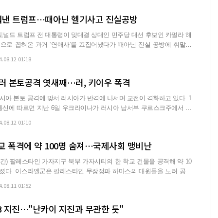
들춰낸 트럼프…때아닌 헬기사고 진실공방
도널드 트럼프 전 대통령이 맞대결 상대인 민주당 대선 후보인 카멀라 해
으로 꼽혀온 과거 ‘연애사’를 끄집어냈다가 때아닌 진실 공방에 휘말렸
4.08.12 01:18
' 러 본토공격 엿새째…러, 키이우 폭격
아 본토 공격에 맞서 러시아가 반격에 나서며 교전이 격화하고 있다. 1
타스 통신에 따르면 지난 6일 우크라이나가 러시아 남서부 쿠르스크주에서 국
4.08.12 01:10
교 폭격에 약 100명 숨져…국제사회 맹비난
간) 팔레스타인 가자지구 북부 가자시티의 한 학교 건물을 공격해 약 10
원들을 노려 공습
4.08.11 01:52
3 지진…"난카이 지진과 무관한 듯"