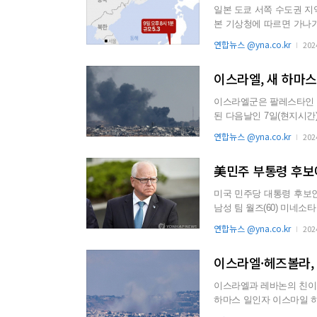
일본 도쿄 서쪽 수도권 지역
본 기상청에 따르면 가나가
부 지역에서는 ‘...
연합뉴스 @yna.co.kr
202
이스라엘, 새 하마스
이스라엘군은 팔레스타인 
된 다음날인 7일(현지시간) 가자지구에서
엘군은 가자지구 북부 이스라
연합뉴스 @yna.co.kr
202
美민주 부통령 후보
미국 민주당 대통령 후보
남성 팀 월즈(60) 미네소타 주지사가 낙점됐다. 이에 따
령 후보인 해...
연합뉴스 @yna.co.kr
202
이스라엘·헤즈볼라, 
이스라엘과 레바논의 친이란 무
하마스 일인자 이스마일 
고 예고하면서 긴장이 첨...