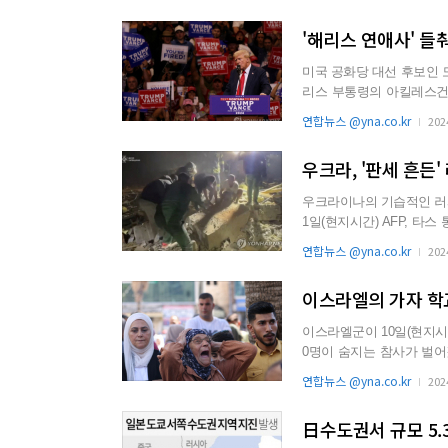
'해리스 연애사' 
미국 공화당 대선 후보인 
리스 부통령의 아킬레스건
다. 지난 8일(현지시...
연합뉴스 @yna.co.kr
202
우크라, '판세 흔든
우크라이나의 기습적인 러시
1일(현지시간) AFP, 
경을 넘어 러시아...
연합뉴스 @yna.co.kr
202
이스라엘의 가자 학
이스라엘군이 10일(현지시
0명이 숨지는 참사가 벌어졌다. 이스라엘군은 팔레스타인 무장정파 하마스의 대
한 것이라는 입장이지만...
연합뉴스 @yna.co.kr
202
日수도권서 규모 5.