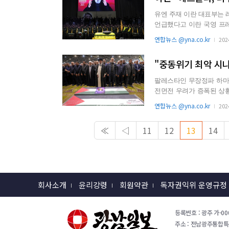
유엔 주재 이란 대표부는
언급했다고 이란 국영 프레스TV가 3일(현
30일 이스라엘이 레...
연합뉴스 @yna.co.kr
202
"중동위기 최악 시나
팔레스타인 무장정파 하마
전면전 우려가 증폭된 상황
라는 분석이 나왔다. 미국
연합뉴스 @yna.co.kr
202
≪
◁
11
12
13
14
회사소개
윤리강령
회원약관
독자권익위 운영규정
등록번호 : 광주 가-000
주소 : 전남광주통합특별시 