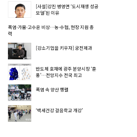
[사설]강진 병영면 ‘도시재생 성공
모델’된 이유
폭염·가뭄·고수온 비상…농·수협, 현장 지원 총
력
[강소기업을 키우자] 궁전제과
반도체 호재에 광주 분양시장 ‘훈
풍’…전망지수 전국 최고
폭염 속 양산 행렬
‘백세건강 걸음학교 개강’