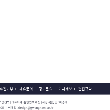
 수집거부
제휴문의
광고문의
기사제보
편집규약
 회장 : 양진석 | 대표이사 ·발행인 차재진 | 사장 ·편집인 : 이승배
05 ｜ 이메일 : design@gwangnam.co.kr