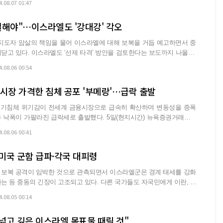
4.08.07 01:47
벌해야"…이스라엘도 '강대강' 각오
지도자 암살의 책임을 물어 이스라엘에 대해 보복을 거듭 예고하면서 중
을 검토한다는 보도까지 나올 만
4.08.06 00:54
시장 가격한 침체 공포 '부메랑'…급락 출발
 경기침체 위기감이 전세계 금융시장으로 급속히 확산하며 변동성을 증폭
팔라진 급락세로 출발했다. 5일(현지시간) 뉴욕증권거래소(N
4.08.06 00:41
미국 군함 급파·각국 대피령
 보복 공격이 임박한 것으로 관측되면서 이스라엘군은 경계 태세를 강화
긴장이 고조되고 있다. 다른 국가들도 자국민에게 이란, 레
4.08.05 00:14
 넓고 깊은 이스라엘 목표물 때릴 것"