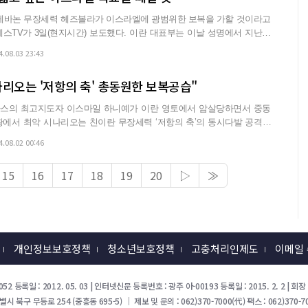
 레바논 무장세력 헤즈볼라가 이스라엘에 광범위한 보복을 가할 것이라고
지시간) 보도했다. 이란 대표부는 이날 성명에서 지난달
4.08.03 23:43
리오는 '저항의 축' 총동원한 보복공습"
스의 최고지도자 이스마일 하니예가 이란 영토에서 암살당하면서 중동
에서 최악 시나리오는 친이란 무장세력 ‘저항의 축’의 동시다발 공격이
 ...
4.08.02 00:46
15
16
17
18
19
20
▷
≫
개인정보보호정책
청소년보호정책
고충처리인제도
이메일
52 등록일 : 2012. 05. 03 | 인터넷신문 등록번호 : 광주 아-00193 등록일 : 2015. 2. 2 |
북구 무등로 254 (중흥동 695-5) ｜ 제보 및 문의 : 062)370-7000(代) 팩스 : 062)370-70