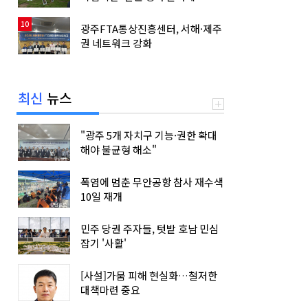
10
광주FTA통상진흥센터, 서해·제주
권 네트워크 강화
최신
뉴스
"광주 5개 자치구 기능·권한 확대
해야 불균형 해소"
폭염에 멈춘 무안공항 참사 재수색
10일 재개
민주 당권 주자들, 텃밭 호남 민심
잡기 '사활'
[사설]가뭄 피해 현실화…철저한
대책마련 중요