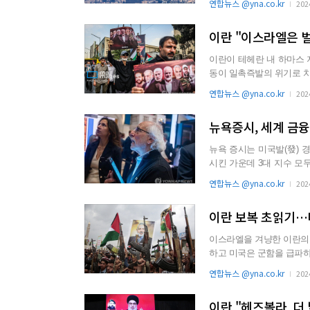
연합뉴스 @yna.co.kr
202
이란 "이스라엘은 
이란이 테헤란 내 하마스 
동이 일촉즉발의 위기로 치닫고 있다. 이스라엘도 ‘선제 타격’ 방안
큼 이란의 위협에 한...
연합뉴스 @yna.co.kr
202
뉴욕증시, 세계 금융
뉴욕 증시는 미국발(發)
시킨 가운데 3대 지수 모두 낙폭이 가
YSE)에서 오전 ...
연합뉴스 @yna.co.kr
202
이란 보복 초읽기…
이스라엘을 겨냥한 이란의
하고 미국은 군함을 급파하는 등 중동의 
바논 등 위험 지역에...
연합뉴스 @yna.co.kr
202
이란 "헤즈볼라, 더