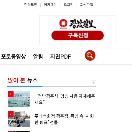
전라도인
아카데미
로그인
회원가입
|
|
|
포토동영상
알림
지면PDF
많이 본
뉴스
1
"‘전남광주시’ 명칭 사용 자제해주
세요"
2
롯데백화점 광주점, 폭염 속 ‘시원
한 쉼표’ 선물