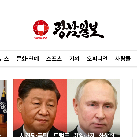
뉴스
문화·연예
스포츠
기획
오피니언
사람들
과
시진핑·푸틴, 트럼프 취임하자 화상회