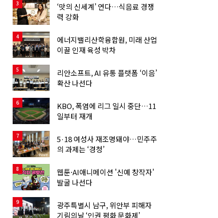
3
‘맛의 신세계’ 연다…식음료 경쟁
력 강화
4
에너지밸리산학융합원, 미래 산업
이끌 인재 육성 박차
5
리안소프트, AI 유통 플랫폼 ‘이음’
확산 나선다
6
KBO, 폭염에 리그 일시 중단…11
일부터 재개
7
5·18 여성사 재조명돼야…민주주
의 과제는 ‘경청’
8
웹툰·AI애니메이션 '신예 창작자'
발굴 나선다
9
광주특별시 남구, 위안부 피해자
기림의날 ‘인권 평화 문화제’