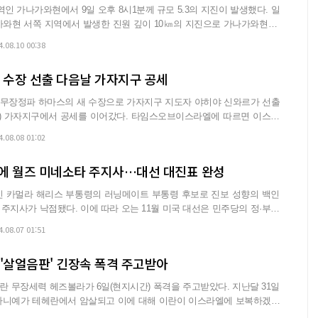
인 가나가와현에서 9일 오후 8시1분께 규모 5.3의 지진이 발생했다. 일
와현 서쪽 지역에서 발생한 진원 깊이 10㎞의 지진으로 가나가와현 일
4.08.10 00:38
 수장 선출 다음날 가자지구 공세
무장정파 하마스의 새 수장으로 가자지구 지도자 야히야 신와르가 선출
 공세를 이어갔다. 타임스오브이스라엘에 따르면 이스라
엘...
4.08.08 01:02
에 월즈 미네소타 주지사…대선 대진표 완성
인 카멀라 해리스 부통령의 러닝메이트 부통령 후보로 진보 성향의 백인
라 오는 11월 미국 대선은 민주당의 정·부통
4.08.07 01:51
'살얼음판' 긴장속 폭격 주고받아
장세력 헤즈볼라가 6일(현지시간) 폭격을 주고받았다. 지난달 31일
하니예가 테헤란에서 암살되고 이에 대해 이란이 이스라엘에 보복하겠다