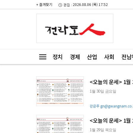
+ 즐겨찾기
2026.08.06 (목) 17:52
정치
경제
산업
사회
전남
<오늘의 운세> 1월
1월 30일 금요일
강은주 gn@gwangnam.co.
<오늘의 운세> 1월
1월 29일 목요일