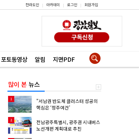
전라도인
아카데미
로그인
회원가입
|
|
|
포토동영상
알림
지면PDF
많이 본
뉴스
1
"서남권 반도체 클러스터 성공의
핵심은 ‘정주여건’
2
전남광주특별시, 광주권 시내버스
노선개편 계획대로 추진