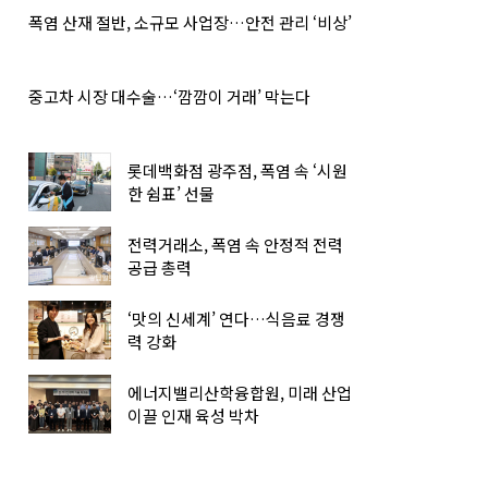
폭염 산재 절반, 소규모 사업장…안전 관리 ‘비상’
중고차 시장 대수술…‘깜깜이 거래’ 막는다
롯데백화점 광주점, 폭염 속 ‘시원
한 쉼표’ 선물
전력거래소, 폭염 속 안정적 전력
공급 총력
‘맛의 신세계’ 연다…식음료 경쟁
력 강화
에너지밸리산학융합원, 미래 산업
이끌 인재 육성 박차