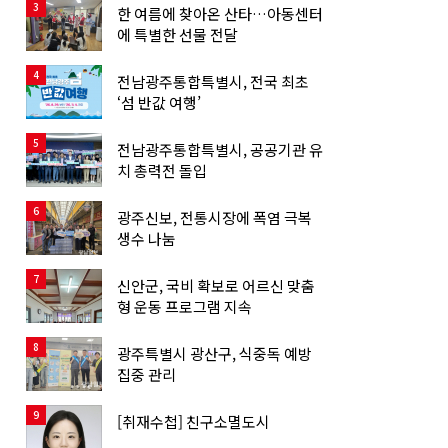
3
한 여름에 찾아온 산타…아동센터
에 특별한 선물 전달
4
전남광주통합특별시, 전국 최초
‘섬 반값 여행’
5
전남광주통합특별시, 공공기관 유
치 총력전 돌입
6
광주신보, 전통시장에 폭염 극복
생수 나눔
7
신안군, 국비 확보로 어르신 맞춤
형 운동 프로그램 지속
8
광주특별시 광산구, 식중독 예방
집중 관리
9
[취재수첩] 친구소멸도시