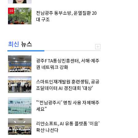
10
전남광주 동부소방, 온열질환 20
대 구조
최신
뉴스
광주FTA통상진흥센터, 서해·제주
권 네트워크 강화
스마트인재개발원 훈련생팀, 공공
조달데이터 AI 경진대회 ‘대상’
"‘전남광주시’ 명칭 사용 자제해주
세요"
리안소프트, AI 유통 플랫폼 ‘이음’
확산 나선다