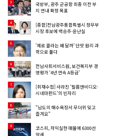
3
국방부, 광주 군공항 최종 이전 부
지 연내 확정 목표
4
[종합]전남광주통합특별시 정무부
시장 후보에 백승주·윤난실
5
'제로 콜라는 왜 달까' 단맛 원리 과
학으로 풀다
6
전남사회서비스원, 보건복지부 경
영평가 ‘4년 연속 A등급’
7
[취재수첩] 사라진 '필름앤비디오·
시네마펀드'의 빈자리
8
"남도의 해수욕장서 무더위 잊고
즐겨요"
9
코스피, 차익실현 매물에 6300선
약세