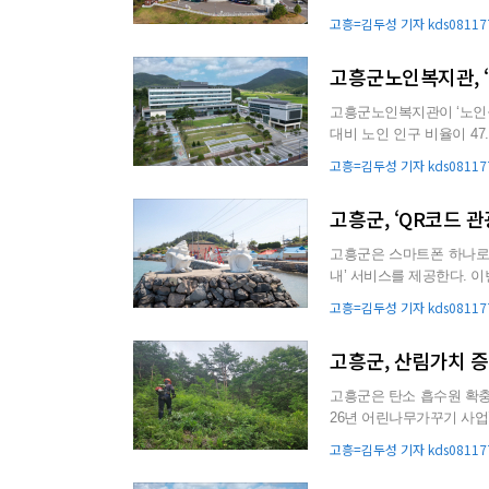
과 체험행사 등 특별 ...
고흥=김두성 기자 kds081177
고흥군노인복지관, 
고흥군노인복지관이 ‘노인돌봄 공
대비 노인 인구 비율이 47
봄이 필요한 어르신에...
고흥=김두성 기자 kds081177
고흥군, ‘QR코드 관
고흥군은 스마트폰 하나로 
내’ 서비스를 제공한다. 이번 시책은 주요 명소와 관광시설 52개소를 대상으로 ‘주요 관광지 디지털
QR’을 제작·설치...
고흥=김두성 기자 kds081177
고흥군, 산림가치 
고흥군은 탄소 흡수원 확충
26년 어린나무가꾸기 사업’을 추진한다. 이번 사업은 총 2억 1,00
타르 규모로...
고흥=김두성 기자 kds081177