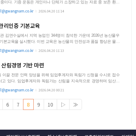
 있는 자료 중 보존 환경
..
@gwangnam.co.kr
2026.04.20 11:14
수관리인증 기본교육
 김연수실에서 지역 농업인 344명이 참석한 가운데 2026년 농산물우
번 교육은 농산물의 안전성과 품질 향상은 물론
@gwangnam.co.kr
2026.04.20 11:13
 산림경영 기반 마련
 이끌 전문 인력 양성을 위해 임업후계자와 독림가 신청을 수시로 접수
 지속적으로 경영하며 임산물
하...
@gwangnam.co.kr
2026.04.20 00:21
6
7
8
9
10
▷
≫