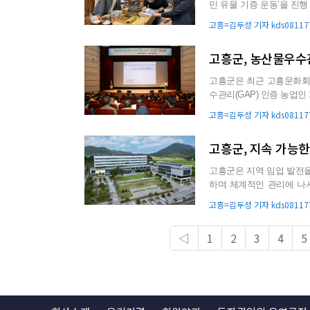
민 유물 기증 운동’을 진행 중이다. 기증 운동은 개인이나 단체가 소장하고
이 열악하거나 훼손 우려가.
고흥=김두성 기자 kds081177
고흥군, 농산물우
고흥군은 최근 고흥문화회관
수관리(GAP) 인증 농업인 기본교육을 실시했다. 이
변화하는 농업환경에 ...
고흥=김두성 기자 kds081177
고흥군, 지속 가능한
고흥군은 지역 임업 발전을
하며 체계적인 관리에 나서고 있다. 임업후계자와 독림가는 산림을
생산과 산림자원 관리를 담당
고흥=김두성 기자 kds081177
◁
1
2
3
4
5