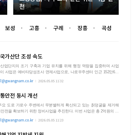
천
보성
고흥
구례
장흥
곡성
 국가산단 조성 속도
산업단지의 조기 구축과 기업 유치를 위해 행정 역량을 집중하며 사업
@gwangnam.co.kr
2026.05.05 11:32
교통안전 동시 개선
주요 도로 가로수 주변에서 무분별하게 확산되고 있는 칡덩굴을 제거해
보하기 위한 정비사업을 추진한다. 이번 사업은 총 2억원의 사
.
@gwangnam.co.kr
2026.05.05 11:23
피해기업 지방세 지원