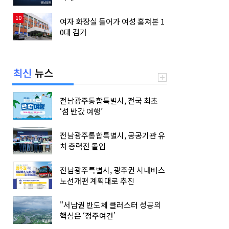
10
여자 화장실 들어가 여성 훔쳐본 1
0대 검거
최신
뉴스
전남광주통합특별시, 전국 최초
‘섬 반값 여행’
전남광주통합특별시, 공공기관 유
치 총력전 돌입
전남광주특별시, 광주권 시내버스
노선개편 계획대로 추진
"서남권 반도체 클러스터 성공의
핵심은 ‘정주여건’