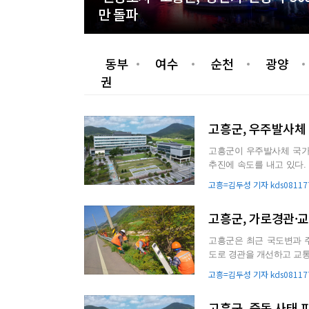
만 돌파
동부
여수
순천
광양
권
고흥군, 우주발사체
고흥군이 우주발사체 국가
추진에 속도를 내고 있다. 이 사업은 예비타당성조사 면제사업으로, 나로우주센터 인근 152만661
㎡(46만평) 규모로 조성...
고흥=김두성 기자 kds081177
고흥군, 가로경관·
고흥군은 최근 국도변과 
도로 경관을 개선하고 교통안전을 확
업비를 투입해 약 80㏊ 규..
고흥=김두성 기자 kds081177
고흥군, 중동 사태 