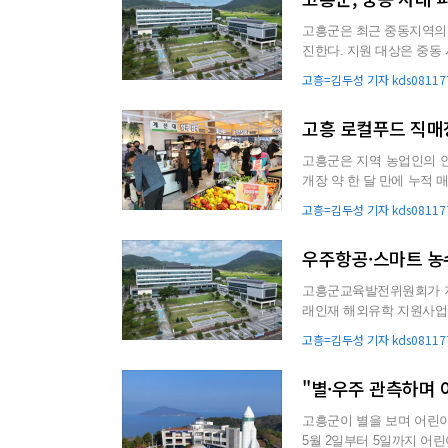
고흥군은 최근 중동지역의 
진한다. 지원 대상은 중동 사태로 인해 수출 차질, 물류비 상승, 대금 결제 지연 등 경영상 어려움을
겪고 있는 지역 ...
고흥=김두성 기자 kds081177
고흥 로컬푸드 직매장
고흥군은 지역 농업인의 
개장 약 한 달 만에 누적 매출액 1억원을 돌파했다
를 최소화하고, 당일 ...
고흥=김두성 기자 kds081177
우주항공·스마트 농
고흥군교육발전위원회가 지
래인재 해외유학 지원사업’을 추진한다. 이번 사업은 고흥군이 역
론, 스마트 농수축산 분야에.
고흥=김두성 기자 kds081177
"별·우주 관측하며 
고흥군이 별을 보며 어린이들의 꿈
5월 2일부터 5일까지 어