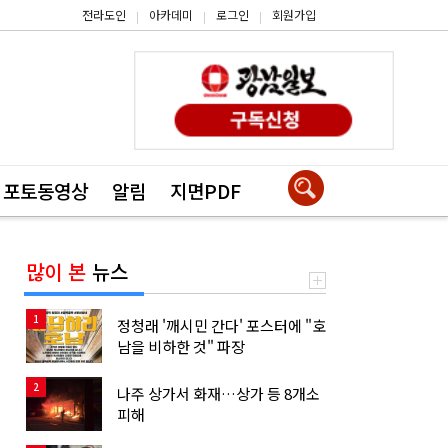
전라도인
아카데미
로그인
회원가입
|
|
|
포토동영상
알림
지면PDF
많이 본
뉴스
1
정청래 '깨시민 간다' 포스터에 "호
남을 비하한 것" 파장
2
나주 상가서 화재…상가 등 8개소
피해