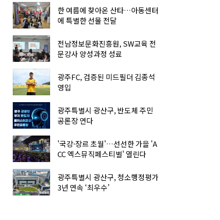
한 여름에 찾아온 산타…아동센터
에 특별한 선물 전달
전남정보문화진흥원, SW교육 전
문강사 양성과정 성료
광주FC, 검증된 미드필더 김종석
영입
광주특별시 광산구, 반도체 주민
공론장 연다
'국강·장르 초월'…선선한 가을 'A
CC 엑스뮤직페스티벌' 열린다
광주특별시 광산구, 청소행정평가
3년 연속 ‘최우수’