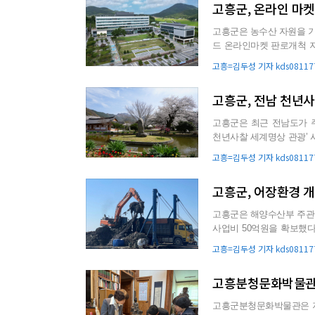
고흥군, 온라인 마켓
고흥군은 농수산 자원을 기
드 온라인마켓 판로개척 지원사업’ 참여기업
지역 기업을 대상으로...
고흥=김두성 기자 kds081177
고흥군, 전남 천년
고흥군은 최근 전남도가 주관
천년사찰 세계명상 관광’ 
개발하고, 국내외 관...
고흥=김두성 기자 kds081177
고흥군, 어장환경 
고흥군은 해양수산부 주관 
사업비 50억원을 확보했다. 이번 사업 선정에 따라 고흥군은 2026년부터 2027년까지 2년
남부권 해역 ...
고흥=김두성 기자 kds081177
고흥분청문화박물관,
고흥군분청문화박물관은 지