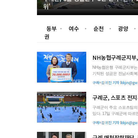
위'
동부
여수
순천
광양
권
NH농협구례군지부, 
NH농협은행 구례군지부는 최
기탁된 성금은 전남사회복
지대에 놓인 이웃들을 위해 
구례=김귀진 기자 lkkjin@gwa
구례군, 스포츠 전지
구례군이 주요 스포츠팀의
있다. 17일 구례군에 따르면 국내 주요 스포츠팀들이 이달부터 새 시즌 준비를 위한 동계 전지훈련
지로 구례를 찾고 있다....
구례=김귀진 기자 lkkjin@gwa
구례 매천장학재단, 