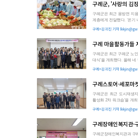
구례군, '사랑의 김
구례군은 최근 용방면 지용관
계층에게 전달했다. ‘온기 나눔 캠페인’의 일한으로 실시된 이번 김장김치 나누기 행사에는 3일 동
안 구례군 여성단체...
구례=김귀진 기자 lkkjin@gwa
구례 마을활동가들 
구례군은 최근 구례군 노인회
대식’을 개최했다. 올해 네 번째 개최한 간담회는 어르신 생활을 돕는 마을활동가들과 읍면 담당자
등 30여명이 참석...
구례=김귀진 기자 lkkjin@gwa
구례스토어-세포마켓
구례군은 최근 도시재생지
활성화 2차 워크숍’을 개
의했다. 이번 워크숍은 1차 
구례=김귀진 기자 lkkjin@gwa
구례장애인복지관·구
구례군장애인복지관과 구례