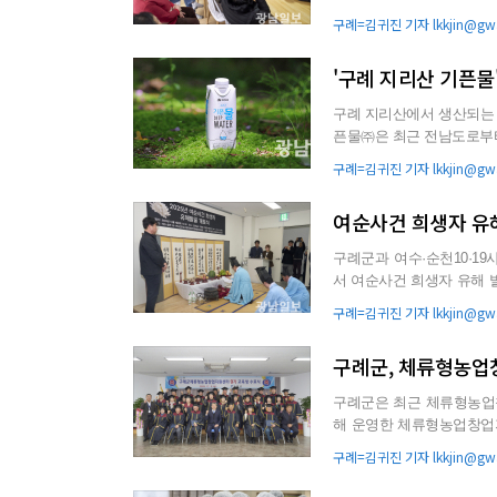
고, 새로운 건의사항과 애로사
구례=김귀진 기자 lkkjin@gwa
'구례 지리산 기픈물
구례 지리산에서 생산되는 생수가 빠르
픈물㈜은 최근 전남도로부터 샘물 개발 허가를
는 샘물 개발허가...
구례=김귀진 기자 lkkjin@gwa
여순사건 희생자 유
구례군과 여수·순천10·
서 여순사건 희생자 유해 발굴을 알리는 개
해 발굴 사업’ 관계자 등 5..
구례=김귀진 기자 lkkjin@gwa
구례군, 체류형농업
구례군은 최근 체류형농업
해 운영한 체류형농업창업지원센터 9기
40여명이 참석한 가운데 수료
구례=김귀진 기자 lkkjin@gwa