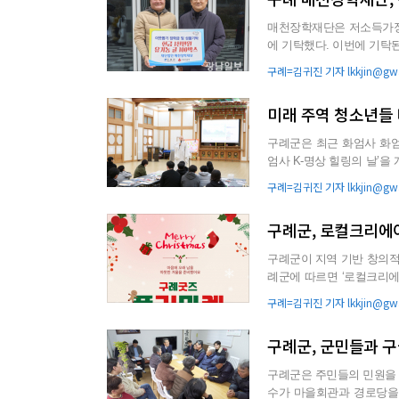
매천장학재단은 저소득가정 
에 기탁했다. 이번에 기탁된 장학금과 귤은 학업과 생계에 어려움을 겪고 있는 구례지역 학생과 학
생 가정에 전달될 예정이...
구례=김귀진 기자 lkkjin@gwa
미래 주역 청소년들 
구례군은 최근 화엄사 화엄
엄사 K-명상 힐링의 날’을 개최했다. 이번 프로그램은 구례군 청소년
(솔리언)의 제안에 따라 청..
구례=김귀진 기자 lkkjin@gwa
구례군, 로컬크리에
구례군이 지역 기반 창의적 
례군에 따르면 ‘로컬크리에
있는 ‘로컬크리에이터 플...
구례=김귀진 기자 lkkjin@gwa
구례군, 군민들과 
구례군은 주민들의 민원을 수렴하
수가 마을회관과 경로당을