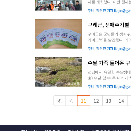
사를 개최했다. 이번 행사는 ESG 경영실천과 지역 상생을 위한 협력 프로그램의 일환으로 마련됐
다. 이번 행사에서 축산업협
구례=김귀진 기자 lkkjin@gwa
구례군, 생애주기별
구례군은 군민들의 생애주기
가이드북’을 발간했다. 가이드북은 임신·출산, 영·유아, 아동·청소년, 청년, 중·장년, 노년, 공통 7개
분야 등 ...
구례=김귀진 기자 lkkjin@gwa
수달 가족 들어온 구
전남에서 유일한 수달생태
호) 수달 암·수 두 마리가 처음으
지난 2020년 간전면 일원...
구례=김귀진 기자 lkkjin@gwa
≪
◁
11
12
13
14