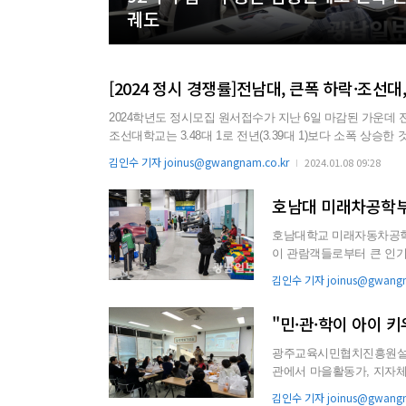
궤도
[2024 정시 경쟁률]전남대, 큰폭 하락·조선대
2024학년도 정시모집 원서접수가 지난 6일 마감된 가운데 전남
조선대학교는 3.48대 1로 전년(3.39대 1)보다 소폭 상승한 것으로 나타났다. 7일 광주·전남 주요 대학들
명 모집에 5096명이 지원해 3.5대의 1의 경쟁률을 보였다. 최고 경쟁률을 보인 광주캠퍼스 학과는 가군 수능(일반전형) 치의학전문
김인수 기자 joinus@gwangnam.co.kr
2024.01.08 09:28
대학원 학석사통합과정이 12.25대 1을 나타냈고...
호남대 미래차공학부,
호남대학교 미래자동차공학
이 관람객들로부터 큰 인기를 끌고 있다. 국립광주과학관은 지난해
지 겨울방학 특별전 ‘신나는 .
김인수 기자 joinus@gwangn
"민·관·학이 아이 
광주교육시민협치진흥원설립
관에서 마을활동가, 지자체 업무
온마을이음학교 출범을 앞두
김인수 기자 joinus@gwangn