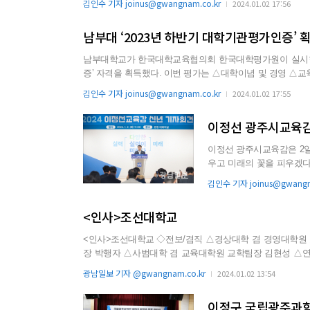
김인수 기자 joinus@gwangnam.co.kr
2024.01.02 17:56
뚜껑을 다는 등 손 끼임 사고를 미연에 방지할 수 있도록 안전
남부대 ‘2023년 하반기 대학기관평가인증’ 
남부대학교가 한국대학교육협의회 한국대학평가원이 실시한 ‘
증’ 자격을 획득했다. 이번 평가는 △대학이념 및 경영 △교육과정 및 교수·학습 △교원 및 직원 △학생 지원 및 시설 △대학 성과 및
사회적 책무 등 5개 영역, 30개 지표를 기준으로 진행했다. 남부대는 2주기 대학기관평가인증 획득에 이어 이번 3주기 대학기관평
김인수 기자 joinus@gwangnam.co.kr
2024.01.02 17:55
가인증에서도 인증을 획득함으로써 오는 2028년까지 국가장학
이정선 광주시교육감
이정선 광주시교육감은 2일 
우고 미래의 꽃을 피우겠다”고 밝혔다. 이날 오전 시교육청 대회
이 교육감은 “지금까...
김인수 기자 joinus@gwangn
<인사>조선대학교
<인사>조선대학교 ◇전보/겸직 △경상대학 겸 경영대학원 교학팀장 김흥하 △의과대학 겸 의학전문대학원 겸 보건대학원 교학팀
장 박행자 △사범대학 겸 교육대학원 교학팀장 김현성 △
동장비운영센터 산학관리운영팀장 김창훈 ◇대학전입/보직부여 △입학처 입학전형팀장 최철 ◇전보 △정보전산원 정보개발팀장
광남일보 기자 @gwangnam.co.kr
2024.01.02 13:54
최철 △대학혁신사업지원단 행정지원팀장 박원택 △글로컬30
이정구 국립광주과