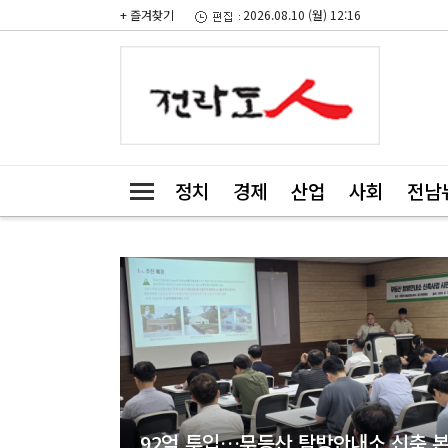
+ 즐겨찾기
2026.08.10 (월) 12:16
정치
경제
산업
사회
전남
92억 투입…무등산 탐방안내소 신축 