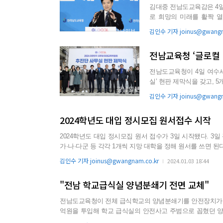
김대중 전남도교육감은 4일
로 희망의 미래를 활짝 
다”고 밝혔다. 김 교육감은 
김인수 기자 joinus@gwangn
전남교육청 ‘글로컬
전남도교육청이 4일 여수세
실’ 현판 제막식을 갖고, 5
육청은 지난해 7월 ...
김인수 기자 joinus@gwangn
2024학년도 대입 정시모집 원서접수 시작
2024학년도 대입 정시모집 원서 접수가 3일 시작됐다. 3일 광주·전남권 대학 등에 따르면 원서접수는 이날부터 6일까지 진행되며,
가·나·다군 등 각각 1개씩 지망 대학을 정해 원서를 쓰면 된다. 전남대학교는 올해 정시모집에서 150여개 학과 938명을 선발한다
집군별로는 가군 542명, 나군 391명, 다군 5명이다. 조선대학교는 가군 529명, 나군 437명 등 총 966명을 선발한다. 올해는 수능 영
김인수 기자 joinus@gwangnam.co.kr
2024.01.03 18:44
역별 가중치를 변경했다. 인문계열의 국어영역은 ...
"전남 학교급식실 양념분쇄기 전면 교체"
전남도교육청이 전체 급식학교의 양념분쇄기를 안전장치가 강화된 조리기구로 전면 
억원을 투입해 학교 급식실의 안전사고 주범으로 꼽혔던 양
능다지기 등으로 교체하기로 했다. 도교육청은 대상 학교에 공문을 보내 새로 도입되는 조리기구는 식재료가 분쇄·혼합되는 공간에