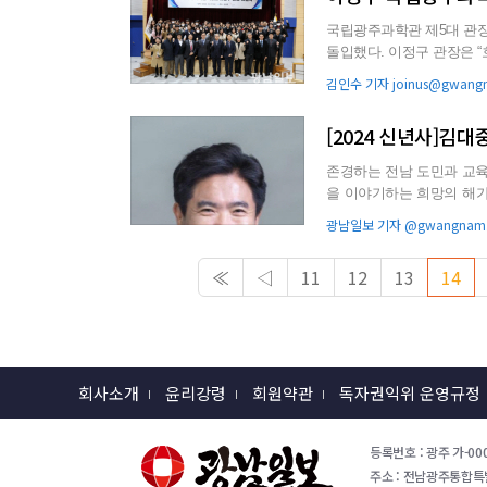
국립광주과학관 제5대 관
돌입했다. 이정구 관장은 “호남권을 대표하는 거점 과학관으로서 국립광주과학관의 역할을 강조하
며 “개관 10주년을 맞이한 국
김인수 기자 joinus@gwangn
[2024 신년사]김
존경하는 전남 도민과 교육 가족 
을 이야기하는 희망의 해가 될 것입니다. ‘전남교육 대전환’을
교육이 어느덧 3년...
광남일보 기자 @gwangnam.c
≪
◁
11
12
13
14
회사소개
윤리강령
회원약관
독자권익위 운영규정
등록번호 : 광주 가-000
주소 : 전남광주통합특별시 