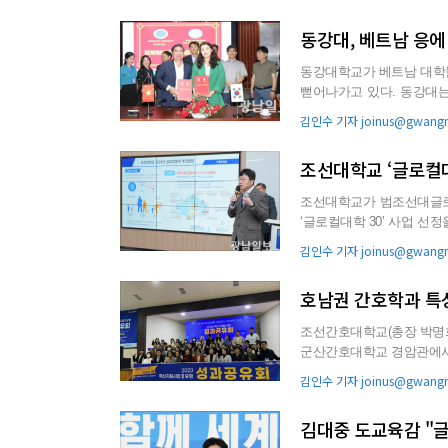
동강대, 베트남 응에
동강대학교가 베트남 대학들과 외
뻗어나가고 있다. 동강대는 최근 국제교류원장 허숙 교수와 산학협력단장 김명수 교수가 베트남
응에 안 무역관광대학교(...
김인수 기자 joinus@gwangn
조선대학교 ‘글로컬대
조선대학교가 범조선대글로컬
‘글로컬대학 30’ 사업 선정을 위한 여정에 본
0’ 사업 ...
김인수 기자 joinus@gwangn
호남권 간호학과 특성
조선간호대학교(총장 박명희
군산간호대학교 경암관에서 
데 ‘2023년 혁신지원...
김인수 기자 joinus@gwangn
김대중 도교육감 "