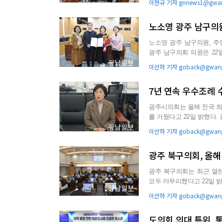
이현규 기자 gnnews1@gwan
노소영 광주 남구의
노소영 광주 남구의원, 주민복지 노력 인정받아 ‘유네
광주 남구의회 의원은 22
수상을 수상했다...
이산하 기자 goback@gwang
7년 연속 우수조례 수
광주시의회는 올해 전국 최
를 거뒀다고 22일 밝혔다. 광주시의회는 사상 첫 여성 의장 체제 후반기 2년 차를 맞은 2025년을 결
산하며 이같이 ...
이산하 기자 goback@gwang
광주 북구의회, 올
광주 북구의회는 최근 열린
모두 마무리했다고 22일 밝혔다. 이번 정례회에서는 2026년도 예산안 및 기금
2025년도 제3회...
이산하 기자 goback@gwang
도의회 의대 특위, 