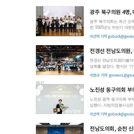
광주 북구의원 4명
광주 북구의회는 최근 손
한 ‘2025년도 하반기 
혔다. 지방의정봉사상은 투
이산하 기자 goback@gwang
전경선 전남도의원, 
전경선 전남도의원(더불어민
념회를 열었다. 형식은 ‘
추운 날씨에도 공간을 ...
이현규 기자 gnnews1@gwan
09:37
노진성 동구의회 부의
노진성 광주 동구의회 부
상했다. 지방의정봉사상은 투철한 사명감과 봉사 정신으로 지역사회 발전에 기여하고, 주민 복지
증진을 위해 헌신적인 의정활
이산하 기자 goback@gwang
전남도의회, 순천 