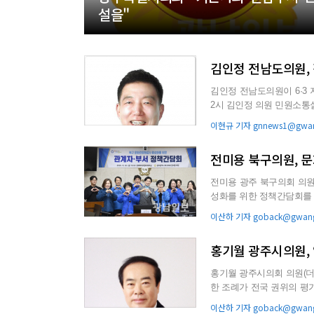
설을"
김인정 전남도의원,
김인정 전남도의원이 6·3 지방선거
2시 김인정 의원 민원소통실에서
선언에 앞서 “...
이현규 기자 gnnews1@gwan
전미용 북구의원, 
전미용 광주 북구의회 의
성화를 위한 정책간담회를 개최했다. 이번 간담회는 현장에서 활동하
취하고, 실질적인 개선책을 
이산하 기자 goback@gwang
홍기월 광주시의원, 
홍기월 광주시의회 의원(더
한 조례가 전국 권위의 평가
기월 의원은 최근 한...
이산하 기자 goback@gwang