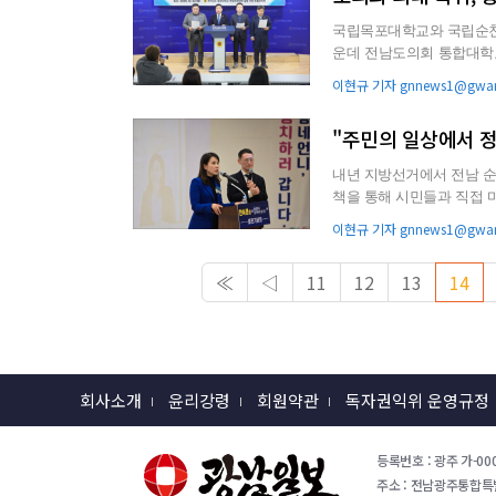
국립목포대학교와 국립순천대
운데 전남도의회 통합대학
여를 촉구하고 
이현규 기자 gnnews1@gwan
"주민의 일상에서 
내년 지방선거에서 전남 
책을 통해 시민들과 직접 마주했다. 한 도의원은 지난 20일 국립순천대학
언니 정치하러 갑니다’ ...
이현규 기자 gnnews1@gwan
≪
◁
11
12
13
14
회사소개
윤리강령
회원약관
독자권익위 운영규정
등록번호 : 광주 가-000
주소 : 전남광주통합특별시 