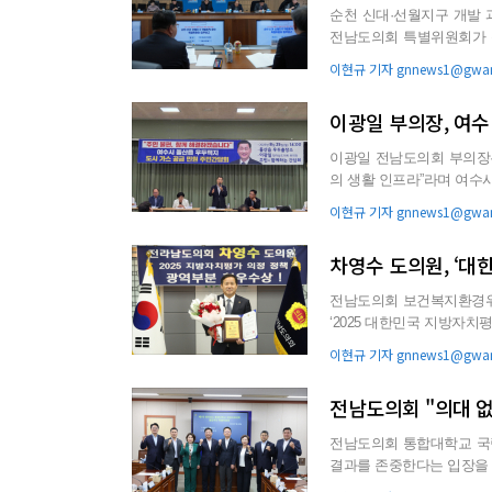
순천 신대·선월지구 개발
전남도의회 특별위원회가 
독 책임 구조를 집중 점검하며
이현규 기자 gnnews1@gwan
이광일 부의장, 여수
이광일 전남도의회 부의장은
의 생활 인프라”라며 여수
이 부의장은 최근 자신...
이현규 기자 gnnews1@gwan
차영수 도의원, ‘
전남도의회 보건복지환경위
‘2025 대한민국 지방자
이번 수상은 지난해 수상에.
이현규 기자 gnnews1@gwan
전남도의회 "의대 없
전남도의회 통합대학교 국
결과를 존중한다는 입장을 
으로 우려를 표했다