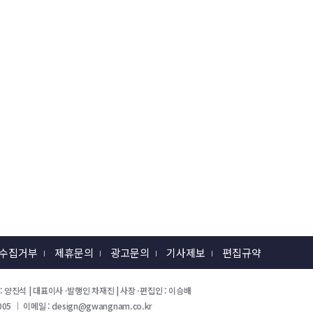
 수집거부
제휴문의
광고문의
기사제보
편집규약
 회장 : 양진석 | 대표이사 ·발행인 차재진 | 사장 ·편집인 : 이승배
05 ｜ 이메일 : design@gwangnam.co.kr