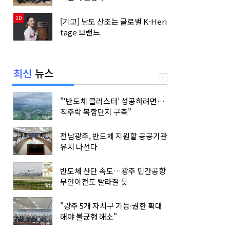
10
[기고] 남도 산조는 글로벌 K-Heri
tage 브랜드
최신
뉴스
"‘반도체 클러스터’ 성공하려면…
직주락 복합단지 구축"
전남광주, 반도체 지원할 공공기관
유치 나선다
반도체 산단 속도…광주 민간공항
무안이전도 빨라질 듯
"광주 5개 자치구 기능·권한 확대
해야 불균형 해소"