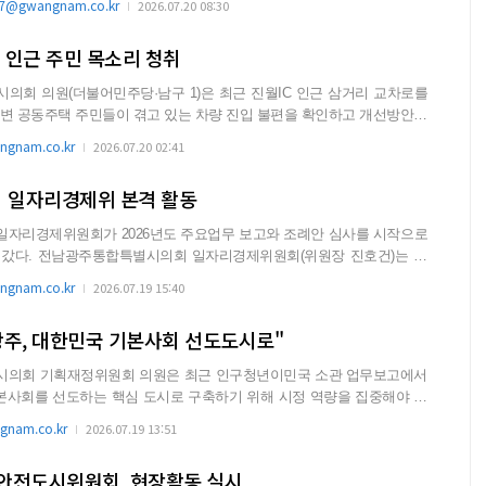
@gwangnam.co.kr
2026.07.20 08:30
C 인근 주민 목소리 청취
회 의원(더불어민주당·남구 1)은 최근 진월IC 인근 삼거리 교차로를
주변 공동주택 주민들이 겪고 있는 차량 진입 불편을 확인하고 개선방안을
gnam.co.kr
2026.07.20 02:41
 일자리경제위 본격 활동
자리경제위원회가 2026년도 주요업무 보고와 조례안 심사를 시작으로
원장 진호건)는 최
소관 부...
gnam.co.kr
2026.07.19 15:40
광주, 대한민국 기본사회 선도도시로"
시의회 기획재정위원회 의원은 최근 인구청년이민국 소관 업무보고에서
본사회를 선도하는 핵심 도시로 구축하기 위해 시정 역량을 집중해야 한
은 “소...
nam.co.kr
2026.07.19 13:51
안전도시위원회, 현장활동 실시