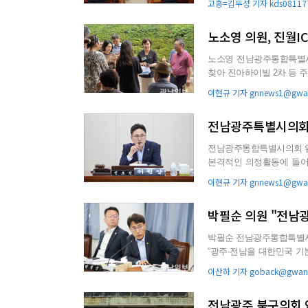
고흥=김두성 기자 kds081177
노소영 의원, 진월I
노소영 전남광주통합특별시의
찾아 진아하이빌 2차 등 
논의했다. 노 의원은 ...
이현규 기자 gnnews1@gwan
전남광주특별시의회
전남광주통합특별시의회 일
본격적인 의정활동에 들어갔다. 전남광주통합특별시의회 일자리경제위원회(위
근 상임위원회 회의를 열어 
이현규 기자 gnnews1@gwan
박필순 의원 "전남
박필순 전남광주통합특별
“광주·전남을 대한민국 기
다”고 주장했다. 박 의원
이산하 기자 goback@gwang
전남광주 북구의회 