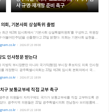
사 규명·재개항 준비 촉구
회, 기본사회 상설특위 출범
최근 제2회 임시회에서 ‘기본사회 상설특별위원회’를 구성하고, 위원장
주당)을 선출했다고 23일 밝혔다. 의회는 기본사회 실현을 위
..
nam.co.kr
2026.07.23 09:00
장도 인사청문 받는다
지방직 부시장뿐만 아니라 국가직(행정) 부시장 후보자도 의회 인사청
일 제2회 임시회 본회의에서 국가직
가...
nam.co.kr
2026.07.22 18:09
자치구 보통교부세 직접 교부 촉구
광주권 의원들이 자치구에도 국가가 보통교부세를 직접 교부하도록 관
청사 브리핑룸에서
와 자방교...
nam.co.kr
2026.07.22 18:08