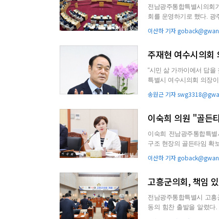
전남광주통합특별시의회가 
회를 운영하기로 했다. 광주특별시의회는 22일 열린 제2차 본회의에서 반도체 클러스터 조성 지원
상설특별위원회 구성 결의안
이산하 기자 goback@gwang
주재현 여수시의회 
“시민 삶 가까이에서 답을 찾고,
특별시 여수시의회 의장이 “
현 의장은 여수국가...
송원근 기자 swg3318@gwan
이숙희 의원 "골든
이숙희 전남광주통합특별시
구조 현장의 골든타임 확보
강력히 제기하며, 현장 소방
이산하 기자 goback@gwang
고흥군의회, 책임 
전남광주통합특별시 고흥군
동의 힘찬 출발을 알렸다. 개원식에는 공영민 고흥군수를 비롯한 지역 기관·단체장 등 100여명
참석한 가운데 개원식은 의원