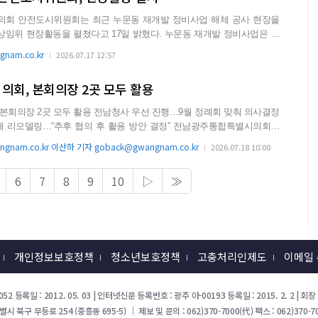
회 안전도시위원회는 최근 누문동 재개발 정비사업 해체 공사 현장을
장활동을 펼쳤다고 17일 밝혔다. 누문동 재개발 정비사업은 북
..
nam.co.kr
2026.07.17 12:57
회, 본회의장 2곳 모두 활용
전남청사 우선 진행…9월 정례회 맞춰 의사결정
gnam.co.kr 이산하 기자 goback@gwangnam.co.kr
2026.07.18 10:00
6
7
8
9
10
▷
≫
개인정보보호정책
청소년보호정책
고충처리인제도
이메일
52 등록일 : 2012. 05. 03 | 인터넷신문 등록번호 : 광주 아-00193 등록일 : 2015. 2. 2 |
북구 무등로 254 (중흥동 695-5) ｜ 제보 및 문의 : 062)370-7000(代) 팩스 : 062)370-70