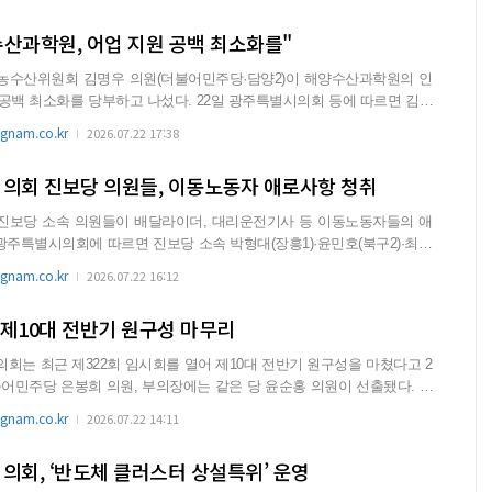
수산과학원, 어업 지원 공백 최소화를"
수산위원회 김명우 의원(더불어민주당·담양2)이 해양수산과학원의 인
부하고 나섰다. 22일 광주특별시의회 등에 따르면 김명
원...
nam.co.kr
2026.07.22 17:38
회 진보당 의원들, 이동노동자 애로사항 청취
보당 소속 의원들이 배달라이더, 대리운전기사 등 이동노동자들의 애
.
nam.co.kr
2026.07.22 16:12
 제10대 전반기 원구성 마무리
는 최근 제322회 임시회를 열어 제10대 전반기 원구성을 마쳤다고 2
nam.co.kr
2026.07.22 14:11
회, ‘반도체 클러스터 상설특위’ 운영