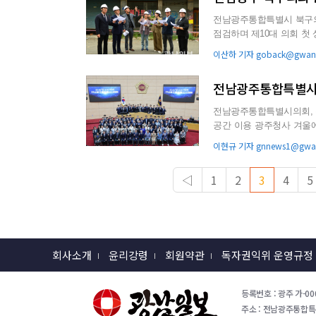
전남광주통합특별시 북구의
점검하며 제10대 의회 첫 상임위 현
구 누문동 일대 노후 주거환.
이산하 기자 goback@gwang
전남광주통합특별시의
전남광주통합특별시의회, 본회의장 2곳 모두 활용 
공간 이용 광주청사 겨울에 리모델링…“추후 협의 후 활용 방안 결정” 전남광주통합특별시의회가
전남청사와 광주청사...
이현규 기자 gnnews1@gwan
◁
1
2
3
4
5
회사소개
윤리강령
회원약관
독자권익위 운영규정
등록번호 : 광주 가-000
주소 : 전남광주통합특별시 