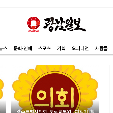
뉴스
문화·연예
스포츠
기획
오피니언
사람들
독
광주특별시의회 도로교통위, 여객기 참