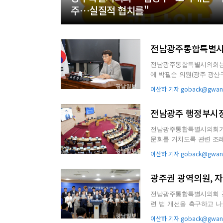
주…실질적 협치를"
전남광주통합특별시의
전남광주통합특별시의회는 
에 박필순 의원(광주 광산구·더불어민
한 정책을 체계적으로 연구.
이산하 기자 goback@gwang
전남광주 행정부시
전남광주통합특별시의회가 
문회를 거치도록 관련 조례를 개정했다. 광주특별시의회는 22
부시장을 인사청문 대상에 추
이산하 기자 goback@gwang
광주권 광역의원, 
전남광주통합특별시의회 
련 법 개선을 촉구하고 나섰다. 광주지역 의원들은 22일 광주특별시의회 전남
자치구 보통교부세 직접교부
이산하 기자 goback@gwang