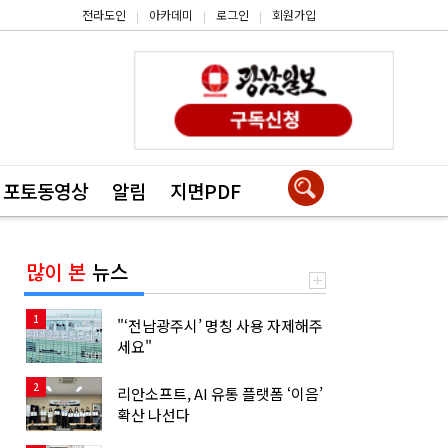
전라도인
아카데미
로그인
회원가입
|
|
|
포토동영상
알림
지면PDF
많이 본
뉴스
1
"‘전남광주시’ 명칭 사용 자제해주
세요"
2
리안소프트, AI 유통 플랫폼 ‘이음’
확산 나선다