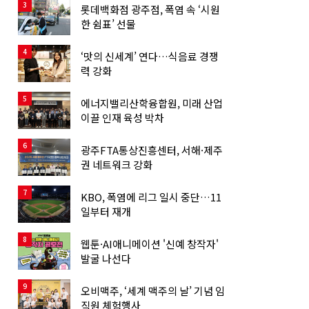
3
롯데백화점 광주점, 폭염 속 ‘시원
한 쉼표’ 선물
4
‘맛의 신세계’ 연다…식음료 경쟁
력 강화
5
에너지밸리산학융합원, 미래 산업
이끌 인재 육성 박차
6
광주FTA통상진흥센터, 서해·제주
권 네트워크 강화
7
KBO, 폭염에 리그 일시 중단…11
일부터 재개
8
웹툰·AI애니메이션 '신예 창작자'
발굴 나선다
9
오비맥주, ‘세계 맥주의 날’ 기념 임
직원 체험행사