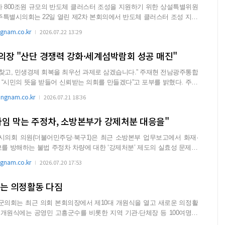
800조원 규모의 반도체 클러스터 조성을 지원하기 위한 상설특별위원
을...
nam.co.kr
2026.07.22 13:29
의장 "산단 경쟁력 강화·세계섬박람회 성공 매진"
 민생경제 회복을 최우선 과제로 삼겠습니다.” 주재현 전남광주통합
시민의 뜻을 받들어 신뢰받는 의회를 만들겠다”고 포부를 밝혔다. 주재
gnam.co.kr
2026.07.21 18:36
타임 막는 주정차, 소방본부가 강제처분 대응을"
의회 의원(더불어민주당·북구1)은 최근 소방본부 업무보고에서 화재·
를 방해하는 불법 주정차 차량에 대한 ‘강제처분’ 제도의 실효성 문제를
관...
nam.co.kr
2026.07.20 17:53
있는 의정활동 다짐
의회는 최근 의회 본회의장에서 제10대 개원식을 열고 새로운 의정활
이
...