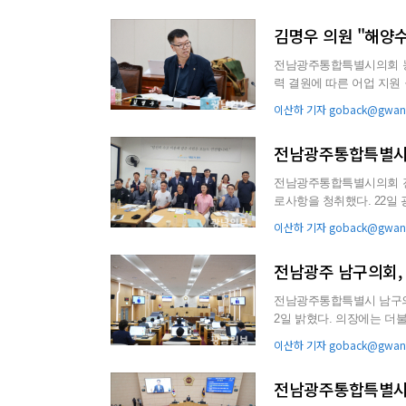
김명우 의원 "해양
전남광주통합특별시의회 농
력 결원에 따른 어업 지원 공백 최소화를 당
우 의원은 전날 해양수산과학
이산하 기자 goback@gwang
전남광주통합특별시의
전남광주통합특별시의회 진
로사항을 청취했다. 22일 광주특별시의회에 따르면 진보당 소속 박형대(장흥1)·윤민호(북구2)·최경
미(광산구3)·강광석(강진)..
이산하 기자 goback@gwang
전남광주 남구의회,
전남광주통합특별시 남구의회
2일 밝혔다. 의장에는 더불어민주당 은봉희 의원, 부의장에는 같은 당 윤순홍 의원이 선출됐다. 상
임위원장 3석 중 1...
이산하 기자 goback@gwang
전남광주통합특별시의