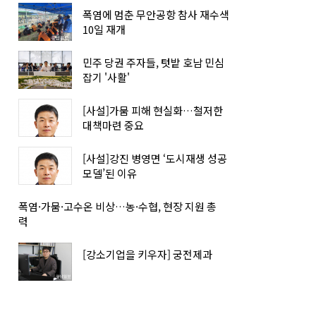
폭염에 멈춘 무안공항 참사 재수색
10일 재개
민주 당권 주자들, 텃밭 호남 민심
잡기 '사활'
[사설]가뭄 피해 현실화…철저한
대책마련 중요
[사설]강진 병영면 ‘도시재생 성공
모델’된 이유
폭염·가뭄·고수온 비상…농·수협, 현장 지원 총
력
[강소기업을 키우자] 궁전제과