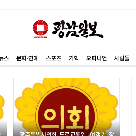
뉴스
문화·연예
스포츠
기획
오피니언
사람들
독
광주특별시의회 도로교통위, 여객기 참