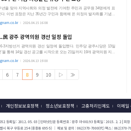
주년을 맞아 지역사회와 의정 발전에 기여한 주민과 공무원 34명에게 표
발자취를 기념하
nam.co.kr
2026.04.15 16:08
..民 광주 광역의원 경선 일정 돌입
선거 광역의원 경선 일정에 돌입했다. 민주당 광주시당은 13일
’을 통해 14일 경선 공고를 시작으로 오는 21일까지 19개 광역의원 지역
nam.co.kr
2026.04.13 19:00
6
7
8
9
10
▷
≫
개인정보보호정책
청소년보호정책
고충처리인제도
이메일
52 등록일 : 2012. 05. 03 | 인터넷신문 등록번호 : 광주 아-00193 등록일 : 2015. 2. 2 |
북구 무등로 254 (중흥동 695-5) ｜ 제보 및 문의 : 062)370-7000(代) 팩스 : 062)370-70