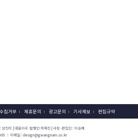
 수집거부
제휴문의
광고문의
기사제보
편집규약
 회장 : 양진석 | 대표이사 ·발행인 차재진 | 사장 ·편집인 : 이승배
05 ｜ 이메일 : design@gwangnam.co.kr