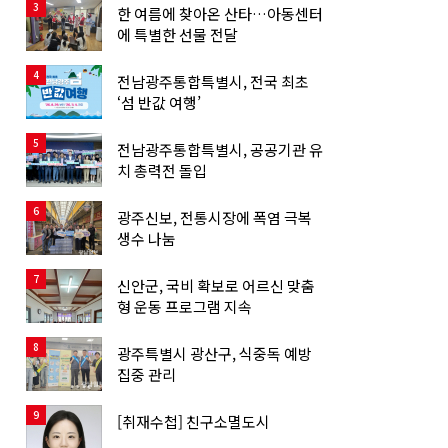
3
한 여름에 찾아온 산타…아동센터
에 특별한 선물 전달
4
전남광주통합특별시, 전국 최초
‘섬 반값 여행’
5
전남광주통합특별시, 공공기관 유
치 총력전 돌입
6
광주신보, 전통시장에 폭염 극복
생수 나눔
7
신안군, 국비 확보로 어르신 맞춤
형 운동 프로그램 지속
8
광주특별시 광산구, 식중독 예방
집중 관리
9
[취재수첩] 친구소멸도시