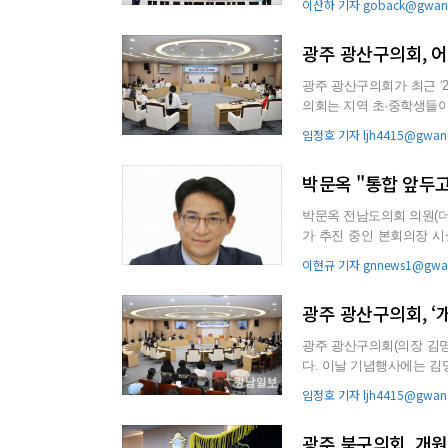
이산하 기자 goback@gwang
광주 광산구의회, 
광주 광산구의회가 최근 ‘20
의회는 지역 초·중학생들
을 학습할 수 있도록 마련..
임정호 기자 ljh4415@gwang
박문옥 "통합 앞두
박문옥 전남도의회 의원(더
가 추진 중인 본회의장 
를 이유로 사전 공사를 진행
이현규 기자 gnnews1@gwan
광주 광산구의회, ‘
광주 광산구의회(의장 김명
다. 이날 기념행사에는 김명수 의장을 비롯해 지난 35년간 광산구의회를 이끌어 온 전·현직 의원들
과 김석웅 광산구 ...
임정호 기자 ljh4415@gwang
광주 북구의회, 개원