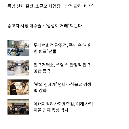
폭염 산재 절반, 소규모 사업장…안전 관리 ‘비상’
중고차 시장 대수술…‘깜깜이 거래’ 막는다
롯데백화점 광주점, 폭염 속 ‘시원
한 쉼표’ 선물
전력거래소, 폭염 속 안정적 전력
공급 총력
‘맛의 신세계’ 연다…식음료 경쟁
력 강화
에너지밸리산학융합원, 미래 산업
이끌 인재 육성 박차