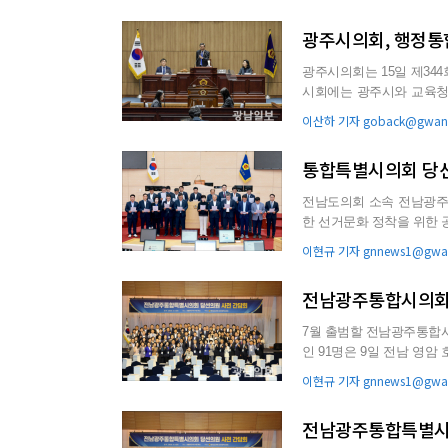
광주시의회, 행정통
광주시의회는 15일 제344회
시회에는 광주시와 교육청의
고안 27건 등 ...
이산하 기자 goback@gwang
통합특별시의회 당선
전남도의회 소속 전남광주
한 선거문화 정착을 위한 공명선거 실천을 결의했
의문을 통해 “초대 원구성 선
이현규 기자 gnnews1@gwan
전남광주통합시의회 
7월 출범할 전남광주통합시의회의 
인 91명은 9일 전남 영
를 열기로 의견을 모았다...
이현규 기자 gnnews1@gwan
전남광주통합특별시의