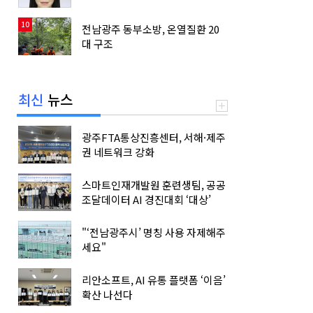
10
전남광주 동부소방, 온열질환 20
대 구조
최신
뉴스
광주FTA통상진흥센터, 서해·제주
권 네트워크 강화
스마트인재개발원 훈련생팀, 공공
조달데이터 AI 경진대회 ‘대상’
"‘전남광주시’ 명칭 사용 자제해주
세요"
리안소프트, AI 유통 플랫폼 ‘이음’
확산 나선다