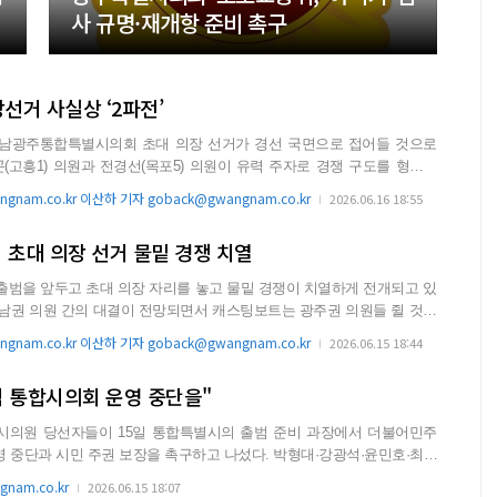
사 규명·재개항 준비 촉구
장선거 사실상 ‘2파전’
 전남광주통합특별시의회 초대 의장 선거가 경선 국면으로 접어들 것으로
(고흥1) 의원과 전경선(목포5) 의원이 유력 주자로 경쟁 구도를 형성하
.
gnam.co.kr 이산하 기자 goback@gwangnam.co.kr
2026.06.16 18:55
초대 의장 선거 물밑 경쟁 치열
범을 앞두고 초대 의장 자리를 놓고 물밑 경쟁이 치열하게 전개되고 있
전남권 의원 간의 대결이 전망되면서 캐스팅보트는 광주권 의원들 쥘 것이
gnam.co.kr 이산하 기자 goback@gwangnam.co.kr
2026.06.15 18:44
적 통합시의회 운영 중단을"
의원 당선자들이 15일 통합특별시의 출범 준비 과장에서 더불어민주
시민 주권 보장을 촉구하고 나섰다. 박형대·강광석·윤민호·최경
주...
nam.co.kr
2026.06.15 18:07