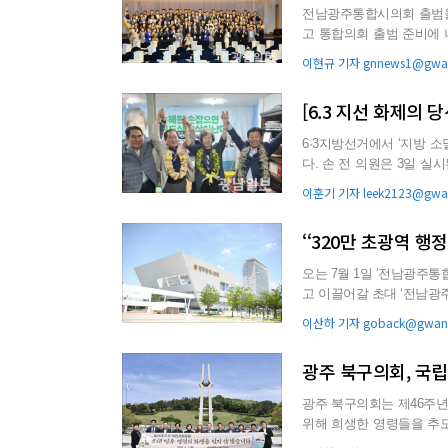
전남광주통합시의회 출범을 
고 통합의회 출범 준비에 나섰다. 이번 간담회는 초대 통합특별시의회 출
주요 현안과 행정 준비 상황.
이현규 기자 gnnews1@gwan
6·3지방선거에서 ‘지방 
다. 손 전 의원은 3일 실시된 제9회 전국동시 지방선거에서 3명을 선출하는 목포시의원 라 선거구
(복원·동명·만호·유달...
이훈기 기자 leek2123@gwan
‘‘320만 초광역 
오는 7월 1일 ‘전남광주
고 이끌어갈 초대 ‘전남광주통합특별시의
단순한 개원 절차를 ...
이산하 기자 goback@gwang
광주 북구의회, 국립
광주 북구의회는 제46주년
위해 희생한 영령들을 추모했다. 이날 북구의회 의원들과 의회사무국 직원들
화와 분향을 하며 민주...