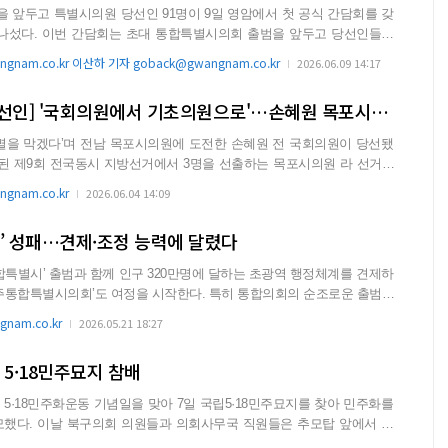
앞두고 특별시의원 당선인 91명이 9일 영암에서 첫 공식 간담회를 갖
범을 앞두고 당선인들이
..
gnam.co.kr 이산하 기자 goback@gwangnam.co.kr
2026.06.09 14:17
[6.3 지선 화제의 당선인] '국회의원에서 기초의원으로'…손혜원 목포시의원 당선
소멸을 막겠다’며 전남 목포시의원에 도전한 손혜원 전 국회의원이 당선됐
gnam.co.kr
2026.06.04 14:09
행정’ 성패…견제·조정 능력에 달렸다
통합특별시’ 출범과 함께 인구 320만명에 달하는 초광역 행정체계를 견제하
회’도 여정을 시작한다. 특히 통합의회의 순조로운 출범은
nam.co.kr
2026.05.21 18:27
 5·18민주묘지 참배
 5·18민주화운동 기념일을 맞아 7일 국립5·18민주묘지를 찾아 민주화를
은 추모탑 앞에서 헌