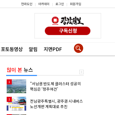
전라도인
아카데미
로그인
회원가입
|
|
|
포토동영상
알림
지면PDF
많이 본
뉴스
1
"서남권 반도체 클러스터 성공의
핵심은 ‘정주여건’
2
전남광주특별시, 광주권 시내버스
노선개편 계획대로 추진