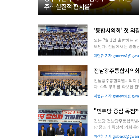
주…실질적 협치를"
‘통합시의회’ 첫 의
오는 7월 1일 출범하는
보인다. 전남에서는 송형곤
고 있고, 광주에서도 별도..
이현규 기자 gnnews1@gwan
전남광주통합시의회 
전남광주통합특별시의회 출
다. 수적 우위를 확보한 
란 분석이다. 15일 지역 ...
이현규 기자 gnnews1@gwan
"민주당 중심 독점
진보당 전남광주통합특별시
당 중심의 독점적 의회 운영 중단과 
미·신연순 등 진보당 전남광
이산하 기자 goback@gwang