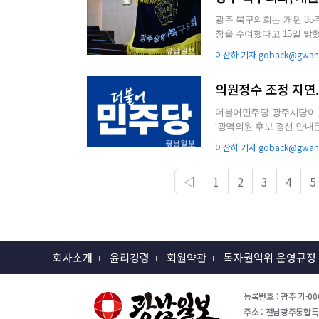
광주 북구의회는 개원 35
창을 수여했다고 15일 밝혔다. 이번 표창은 지난 35년간 구민과 함께해 온 의정의 
고 그 의미를 되새기...
이산하 기자 goback@gwang
의원정수 조정 지연.
더불어민주당 광주시당이 6·3지방
‘광역의원 후보 경선 안내문
구 경선을 마무리...
이산하 기자 goback@gwang
◁
1
2
3
4
5
회사소개
윤리강령
회원약관
독자권익위 운영규정
등록번호 : 광주 가-000
주소 : 전남광주통합특별시 