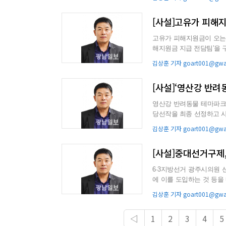
[사설]고유가 피해
고유가 피해지원금이 오는 27
해지원금 지급 전담팀’을 구성해, 본격 운영에
급 관리, 대상자 ...
김상훈 기자 goart001@gwan
[사설]‘영산강 반려
영산강 반려동물 테마파크
당선작을 최종 선정하고 사업 추진에 적극 나서
적인 배치와 내부와 외부 ..
김상훈 기자 goart001@gwan
[사설]중대선거구제
6·3지방선거 광주시의원 
에 이를 도입하는 것 등을 내
이 제도가 시행되는 것은 ..
김상훈 기자 goart001@gwan
◁
1
2
3
4
5