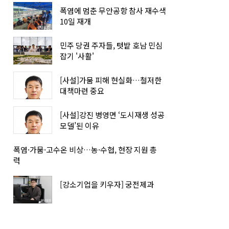
폭염에 멈춘 무안공항 참사 재수색
10일 재개
민주 당권 주자들, 텃밭 호남 민심
잡기 '사활'
[사설]가뭄 피해 현실화…철저한
대책마련 중요
[사설]강진 병영면 ‘도시재생 성공
모델’된 이유
폭염·가뭄·고수온 비상…농·수협, 현장 지원 총
력
[강소기업을 키우자] 궁전제과