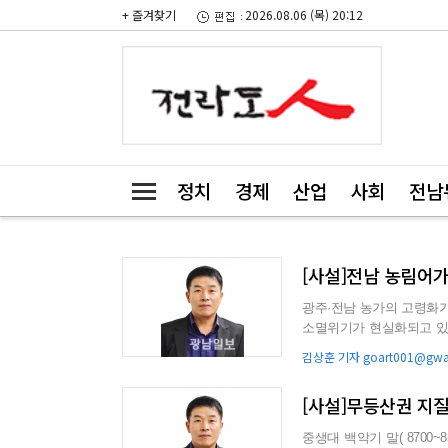
+ 즐겨찾기
2026.08.06 (목) 20:12
정치
경제
산업
사회
전남
[사설]전남 농림어
광주·전남 농가의 고령화가
소멸위기가 현실화되고 있다. 국가데이터처가 최근 발표한 ‘2025년 농림어업총조사 결
보면 그 심각성이 여...
김상훈 기자 goart001@gwan
[사설]무등산권 지
중생대 백악기 말( 8700