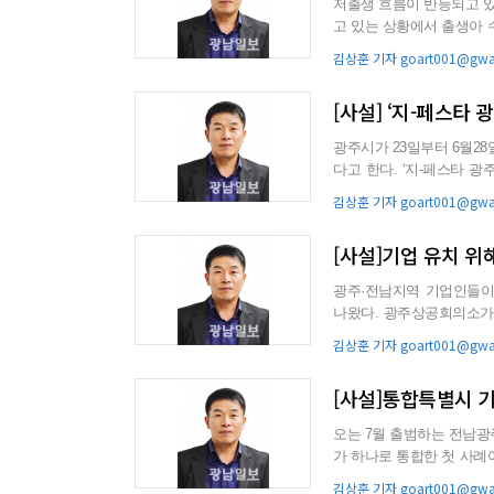
저출생 흐름이 반등되고 있
고 있는 상황에서 출생아 
지 치솟고 있다. 국...
김상훈 기자 goart001@gwan
[사설] ‘지-페스타 
광주시가 23일부터 6월28일
다고 한다. ‘지-페스타 광주’는 축제에 광주만의 특색있는 문화·예술과 관광 콘텐츠를 연결하는 통
합 브랜...
김상훈 기자 goart001@gwan
[사설]기업 유치 위
광주·전남지역 기업인들이
나왔다. 광주상공회의소가 최근 지역 기업 106개사를 대상으로 실시한 ‘민선 9기 전남광주통합특
별시장에게 바라는 기업인 의
김상훈 기자 goart001@gwan
[사설]통합특별시 
오는 7월 출범하는 전남광주통합
가 하나로 통합한 첫 사례
안정적인 정착을 기대...
김상훈 기자 goart001@gwan