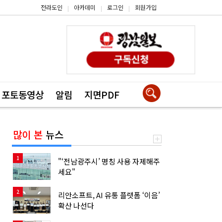
전라도인
아카데미
로그인
회원가입
|
|
|
포토동영상
알림
지면PDF
많이 본
뉴스
1
"‘전남광주시’ 명칭 사용 자제해주
세요"
2
리안소프트, AI 유통 플랫폼 ‘이음’
확산 나선다