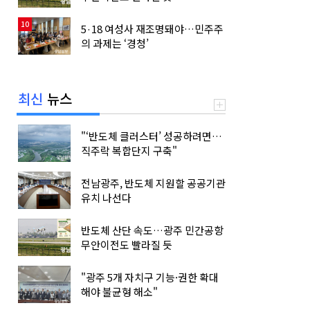
10
5·18 여성사 재조명돼야…민주주
의 과제는 ‘경청’
최신
뉴스
"‘반도체 클러스터’ 성공하려면…
직주락 복합단지 구축"
전남광주, 반도체 지원할 공공기관
유치 나선다
반도체 산단 속도…광주 민간공항
무안이전도 빨라질 듯
"광주 5개 자치구 기능·권한 확대
해야 불균형 해소"