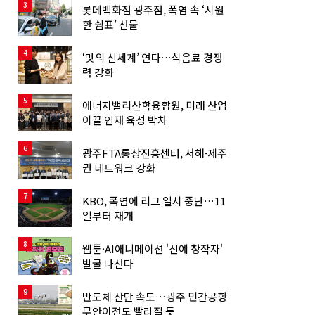
3
롯데백화점 광주점, 폭염 속 ‘시원
한 쉼표’ 선물
4
‘맛의 신세계’ 연다…식음료 경쟁
력 강화
5
에너지밸리산학융합원, 미래 산업
이끌 인재 육성 박차
6
광주FTA통상진흥센터, 서해·제주
권 네트워크 강화
7
KBO, 폭염에 리그 일시 중단…11
일부터 재개
8
웹툰·AI애니메이션 '신예 창작자'
발굴 나선다
9
반도체 산단 속도…광주 민간공항
무안이전도 빨라질 듯