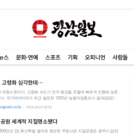
뉴스
문화·연예
스포츠
기획
오피니언
사람들
가 고령화 심각한데…
 위험수준이다. 고령화 속도가 전국 평균을 웃돌며 빠르게 진행돼 농촌
과(잠정)’를
gnam.co.kr
2026.04.29 18:30
질공원 세계적 지질명소됐다
~8500만년 전) 화산폭발 결과로 형성된 무등산권 지질공원은 광주시,담양