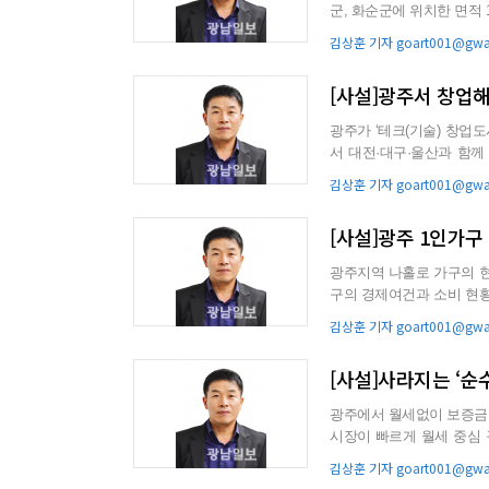
군, 화순군에 위치한 면적 1051㎢ 의 세계
화석지, 담양의...
김상훈 기자 goart001@gwan
[사설]광주서 창업
광주가 ‘테크(기술) 창업
서 대전·대구·울산과 함께 
대전 KAI...
김상훈 기자 goart001@gwan
[사설]광주 1인가구
광주지역 나홀로 가구의 현실을 들여다
구의 경제여건과 소비 현황,
에 따르면 202...
김상훈 기자 goart001@gwan
[사설]사라지는 ‘
광주에서 월세없이 보증금만
시장이 빠르게 월세 중심 구조로 재편되고 
올해 1분기 광주 전·...
김상훈 기자 goart001@gwan