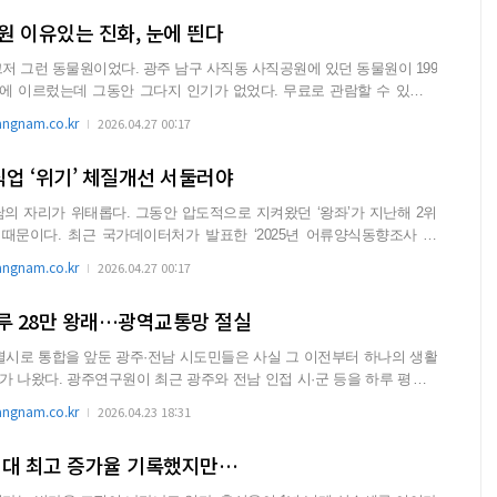
원 이유있는 진화, 눈에 띈다
주 남구 사직동 사직공원에 있던 동물원이 199
에 이르렀는데 그동안 그다지 인기가 없었다. 무료로 관람할 수 있지만
gnam.co.kr
2026.04.27 00:17
식업 ‘위기’ 체질개선 서둘러야
남의 자리가 위태롭다. 그동안 압도적으로 지켜왔던 ‘왕좌’가 지난해 2위
2025년 어류양식동향조사 결
gnam.co.kr
2026.04.27 00:17
하루 28만 왕래…광역교통망 절실
시도민들은 사실 그 이전부터 하나의 생활
접 시·군 등을 하루 평균 2
gnam.co.kr
2026.04.23 18:31
역대 최고 증가율 기록했지만…