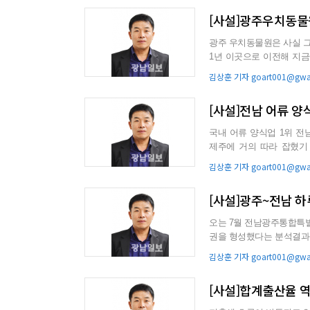
[사설]광주우치동물
광주 우치동물원은 사실 그저 그런 동물원이었다. 광
1년 이곳으로 이전해 지금
시설이 낡고 좁은데다...
김상훈 기자 goart001@gwan
[사설]전남 어류 양
국내 어류 양식업 1위 전
제주에 거의 따라 잡혔기 때문이다. 최근 국가데이터처가 발표한 ‘
과’에는 위기에 놓인...
김상훈 기자 goart001@gwan
[사설]광주~전남 
오는 7월 전남광주통합특별시로 통합을 앞둔 광주·전남 
권을 형성했다는 분석결과가 나왔다. 광주연구원이 최근 광주와 전남 인
8만명이 오고 갔다...
김상훈 기자 goart001@gwan
[사설]합계출산율 