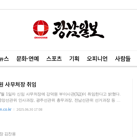
뉴스
문화·연예
스포츠
기획
오피니언
사람들
원 사무처장 취임
 1일자 신임 사무처장에 강덕원 부이사관(3급)이 취임한다고 밝혔다.
중앙선관위 인사과장, 광주선관위 총무과장, 전남선관위 선거과장 등 다
...
.co.kr
2025.06.30 17:08
광주지사장 김찬용