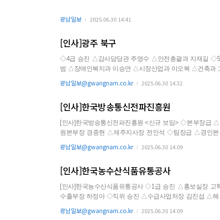
광남일보
2025.06.30 14:41
[인사]광주 북구
◇4급 승진 △감사담당관 주영수 △안전총괄과 지재길 ◇5급 승진 △기획조정실 송창주 △주거복지과 이미영 △시장산업과 김행
범 △장애인복지과 이승연 △시장산업과 이오복 △건축과 
광남일보@gwangnam.co.kr
2025.06.30 14:32
[인사]한국방송통신전파진흥원
[인사]한국방송통신전파진흥원 <신규 보임> ◇본부장급 △ICT자격본부장 조영필 △전남본부장 정중섭 △경북본부장 김영대 △강
원본부장 경종현 △제주지사장 전인석 ◇팀장급 △경인본부 사업팀장 임현준 △전남본부 여수지사장 손덕 △전북본부 사업팀장
국정형 <전보> ◇본부장급 △전파기반본부장 임창용 △북서울본부장 강명승 △부산본부장 한병희 △충청본부장 유선준 ◇팀장급
광남일보@gwangnam.co.kr
2025.06.30 14:09
△운영지원단 안전보건센터장 오효식 △경영기획본부...
[인사]한국농수산식품유통공사
[인사]한국농수산식품유통공사 ◇1급 승진 △홍보실장 고혁성 △재무관리처장 박향섭 ◇2급 승진 △안전보건팀장 김기일 △가공
수출부장 하정아 ◇직위 승진 △수급사업처장 김진섭 △해외사업처장 장재형 △농수산식품유통교육원장 오창준 △기획조정실 부
장 이주용 △경영지원부장 신덕희 △두류부장 박나영 △전략작물육성부
광남일보@gwangnam.co.kr
2025.06.30 14:09
업센터장 권태화 △전략작물육성단장 직무대리 및 전략작