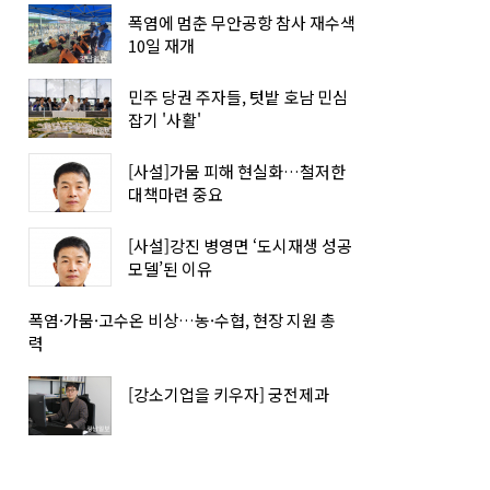
폭염에 멈춘 무안공항 참사 재수색
10일 재개
민주 당권 주자들, 텃밭 호남 민심
잡기 '사활'
[사설]가뭄 피해 현실화…철저한
대책마련 중요
[사설]강진 병영면 ‘도시재생 성공
모델’된 이유
폭염·가뭄·고수온 비상…농·수협, 현장 지원 총
력
[강소기업을 키우자] 궁전제과