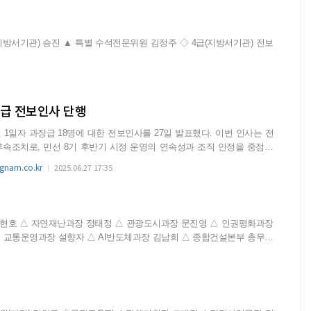
장급 전보인사 단행
일자 과장급 18명에 대한 전보인사를 27일 발표했다. 이번 인사는 전
후속조치로, 민선 8기 후반기 시정 운영의 연속성과 조직 안정을 중점에
nam.co.kr
2025.06.27 17:35
 교통운영과장 설향자 △ AI반도체과장 김남희 △ 종합건설본부 총무부
장 김대중 △ 도시공원과장 조석현 △ 건축경관과장 정승철 △ 도로과장
위생시험소장 장미선 △ 상수도사업본...