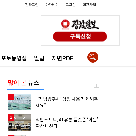
전라도인
아카데미
로그인
회원가입
|
|
|
포토동영상
알림
지면PDF
많이 본
뉴스
1
"‘전남광주시’ 명칭 사용 자제해주
세요"
2
리안소프트, AI 유통 플랫폼 ‘이음’
확산 나선다