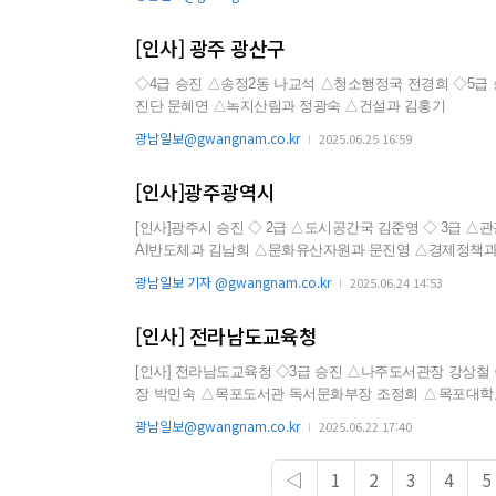
[인사] 광주 광산구
◇4급 승진 △송정2동 나교석 △청소행정국 전경희 ◇5급 승진 △홍보실 김승일 △교육도서관과 김정아 △지속가능일자리특구추
진단 문혜연 △녹지산림과 정광숙 △건설과 김홍기
광남일보@gwangnam.co.kr
2025.06.25 16:59
[인사]광주광역시
[인사]광주시 승진 ◇ 2급 △도시공간국 김준영 ◇ 3급 △관광도시과 윤창모 △건축경관과 박금화 ◇ 4급 △신활력총괄관 고재희 △
AI반도체과 김남희 △문화유산자원과 문진영 △경제정책과
△에너지산업과 이병남 △농업동물정책과 배귀숙 △농업동물정책
광남일보 기자 @gwangnam.co.kr
2025.06.24 14:53
정책기획관 강성용 △감사위...
[인사] 전라남도교육청
[인사] 전라남도교육청 ◇3급 승진 △나주도서관장 강상철 ◇4급 승진 △학생교육원 총무부장 문선태 △학생교육문화회관 총무부
장 박민숙 △목포도서관 독서문화부장 조정희 △목포대학
◇4급 전보 △교육연수원 총무부장 노병수 △안전체험학습장 분원장 선승헌 △창의융합교육원 총무부장 김도진 △순천만생태문화
광남일보@gwangnam.co.kr
2025.06.22 17:40
교육원 분원장 한근수 △국제교육원 총무부장 장행운 △광
◁
1
2
3
4
5