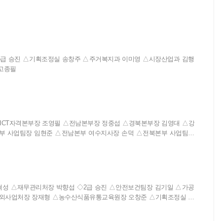
고종필
장 조창식 △농산수출부장 장지희 ◇관리자 전보 △화훼사
물기획부장 윤정자