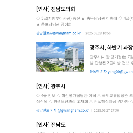
[인사] 전남도의회
◇ 3급(지방부이사관) 승진 ▲ 총무담당관 이형래 ◇ 4급(지방서기관) 승진 ▲ 특별 수석전문위원 김정주 ◇ 4급(지방서기관) 전보
▲ 홍보담당관 공정희
광남일보@gwangnam.co.kr
2025.06.28 10:56
광주시, 하반기 과
광주시(시장 강기정)는 7월 1
날 단행된 3급이상 전보 
두고 최소 규모로...
양동민 기자 yang00@gwang
[인사] 광주시
◇ 4급 전보 △ 혁신평가담당관 이덕 △ 국제교류담당관 조현호 △ 자연재난과장 정태정 △ 관광도시과장 문진영 △ 인권평화과장
정신옥 △ 환경보전과장 고재희 △ 건설행정과장 위가환 △
장 신민석 △ 수목원·정원사업소장 정준호 △ 대외협력본부
광남일보 기자 @gwangnam.co.kr
2025.06.27 17:30
주인석 △ 농업동물정책과장 배귀숙 △ 보건환경연구원 동물
[인사] 전남도