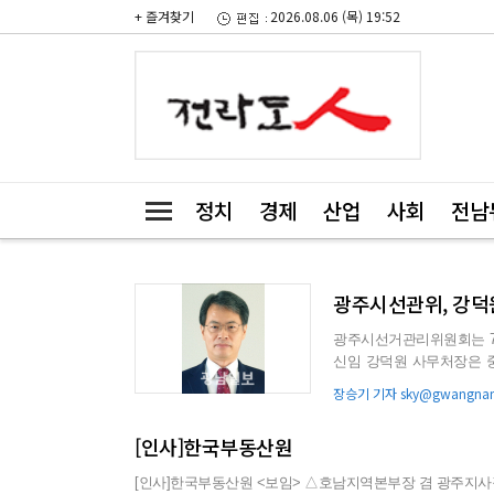
+ 즐겨찾기
2026.08.06 (목) 19:52
정치
경제
산업
사회
전남
광주시선관위, 강덕
광주시선거관리위원회는 7월
신임 강덕원 사무처장은 
양한 직제에서 업무추진력을 
장승기 기자 sky@gwangnam
[인사]한국부동산원
[인사]한국부동산원 <보임> △호남지역본부장 겸 