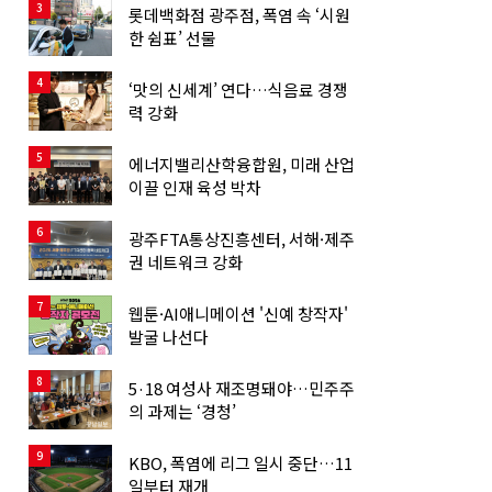
3
롯데백화점 광주점, 폭염 속 ‘시원
한 쉼표’ 선물
4
‘맛의 신세계’ 연다…식음료 경쟁
력 강화
5
에너지밸리산학융합원, 미래 산업
이끌 인재 육성 박차
6
광주FTA통상진흥센터, 서해·제주
권 네트워크 강화
7
웹툰·AI애니메이션 '신예 창작자'
발굴 나선다
8
5·18 여성사 재조명돼야…민주주
의 과제는 ‘경청’
9
KBO, 폭염에 리그 일시 중단…11
일부터 재개