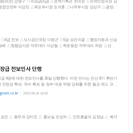
행정안전부 이상진 △목포부시장 조석훈 △나주부시장 강상구 △광양부
박종필 △전남개발공사(파견) 소영호△환경산림국장 김정섭 △광양만권
구역청 투자유치본부장 김차진 △구례부군수 오수미...
승배 △청렴감사관 직무대리 이상철 △학운동장 직무대리 허장 △산수2
수희 △자원순환과장 장훈 △회계과장 변만...
국장급 전보인사 단행
대한 전보인사를 26일 단행했다. 이번 인사는 민선 8기 후반기
 안정성 확보, 국비 확보 등 정부 대응 역량 강화를 위한 필요·최소 규모
nam.co.kr
2025.06.26 16:42