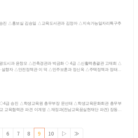
 설향자 △안전정책관 이 덕 △민주보훈과 정신옥 △주택정책과 정태정
과 장미선 △문화도시조성과 정승철 △회계과 조석현 ◇ 5급 △
교 교육협력관 파견 이계영 △재정과(전남교육꿈실현재단 파견) 장동준
양평생교육관장 오준경 △장성도서...
6
7
8
9
10
▷
≫