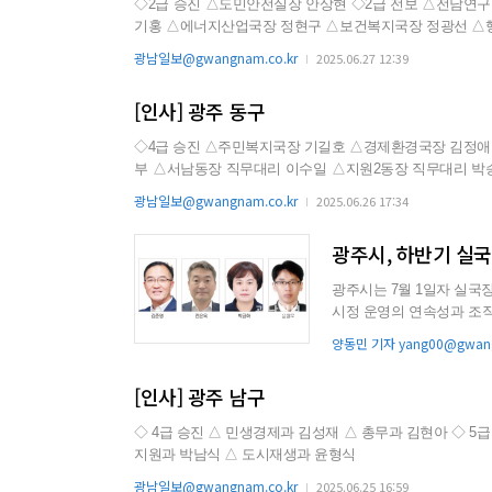
◇2급 승진 △도민안전실장 안상현 ◇2급 전보 △전남연구원(파견) 강영구 ◇국장급(3급) △정책기획관 조대정 △전략산업국장 김
기홍 △에너지산업국장 정현구 △보건복지국장 정광선 △
시장 김정완 △인구청년이민국장 윤연화 △인재개발원장 
광남일보@gwangnam.co.kr
2025.06.27 12:39
경제자유구역청 행정개발본부장 민일기 △광양만권경제자유
[인사] 광주 동구
◇4급 승진 △주민복지국장 기길호 △경제환경국장 김정애 ◇4급 전보 △도시공간국장 이원근 ◇5급 승진의결 △행정지원과 신승
부 △서남동장 직무대리 이수일 △지원2동장 직무대리 박
동장 직무대리 방소형 △주거정책과장 직무대리 최배성 ◇5급 전보 △기획예산실장 이곤희 △주민안전담당관 김석곤 △홍보미디
광남일보@gwangnam.co.kr
2025.06.26 17:34
어실장 이세언 △복지정책과장 김수희 △일자리경제과장 안
광주시, 하반기 실
광주시는 7월 1일자 실국장급 4명에 
시정 운영의 연속성과 조직
로 시행됐다....
양동민 기자 yang00@gwang
[인사] 광주 남구
◇ 4급 승진 △ 민생경제과 김성재 △ 총무과 김현아 ◇ 5급 승진 △ 총무과 강미진 △ 홍보실 조성자 △ 안전총괄과 김정남 △ 복지
지원과 박남식 △ 도시재생과 윤형식
광남일보@gwangnam.co.kr
2025.06.25 16:59