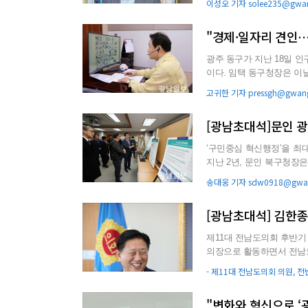
이성오 기자 solee235@gwan
"경제·일자리 견인…
광주 동구가 지난 18일 인구
이다. 임택 동구청장은 이날 자신의 페이스북 글을 통해 “10만이라는 심리적 벽을 허물었지만 앞으
로도 더 ...
고귀한 기자 pressgh@gwang
[광남초대석]문인 
‘구민중심 혁신행정’을 최대
지난 2년, 문인 북구청장
하고, 제도적 기반...
송대웅 기자 sdw0918@gwan
[광남초대석] 김한
제11대 전남도의회 후반기 
의장으로 활동하면서 전남
활동을 해왔다는 평가를 받.
- 제11대 전남도의회 의원, 
"변화와 혁신으로 ‘