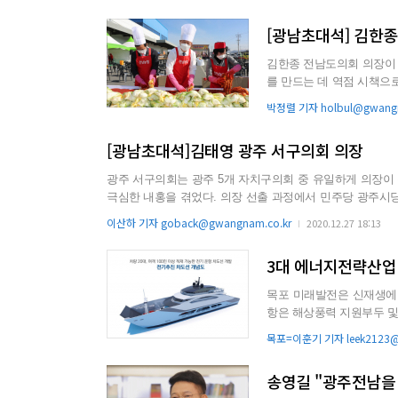
[광남초대석] 김한종
김한종 전남도의회 의장이 
를 만드는 데 역점 시책으
회를 만들겠다는 포부를 밝.
박정렬 기자 holbul@gwangn
[광남초대석]김태영 광주 서구의회 의장
광주 서구의회는 광주 5개 자치구의회 중 유일하게 의장이 무소속이다. 지난 7월 향후 2년을 이끌어갈 후
극심한 내홍을 겪었다. 의장 선출 과정에서 민주당 광주시당의 당론을 어기고 후보 등록한 김태영 의원이 당선되는 상황이 발생했
기 때문이다. 민주당 광주시당은 당선된 김 의원의 행동을 ‘해당 행위’로 판단하고 제명을 결정했고, 결국 서구의회는 광주지역 지방
이산하 기자 goback@gwangnam.co.kr
2020.12.27 18:13
의회
3대 에너지전략산업
목포 미래발전은 신재생에너지산업이다. 용당남항에 전국 최
항은 해상풍력 지원부두 및
대 산업의 교두보를 선점한 .
목포=이훈기 기자 leek2123@g
송영길 "광주전남을