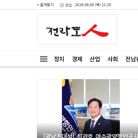
+ 즐겨찾기
2026.08.06 (목) 21:20
정치
경제
산업
사회
전남
[광남초대석] 최관호 여수광양항만공