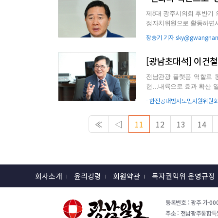
제8대 광주시의회 후반기 
정자치위원으로 활동하면서
펼쳐 왔다는 평가를 받고 ..
장승기 기자 sky@gwangnam.
[광남초대석] 이건
전남관광 플랫폼 역할로 통합된 관광정책 만들겠
현…내륙으로 효과 확산 열악한 교통·숙박 인프라 개선…남도 특성 살린 ‘음식’ 콘텐츠 개발 청정·
해양도서자원·친환경농수..
- 한전공대범시도민지원위원회
≪
◁
11
12
13
14
회사소개
윤리강령
회원약관
독자권익위 운영규정
등록번호 : 광주 가-000
주소 : 전남광주통합특별시 