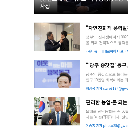
사장
"자연친화적 풍력발
정부의 ‘신재생에너지 30
을 위해 전국적으로 풍력을 중심으
부뿐 아니라 지방자치단체에.
- ㈜티큐디에네르히아 대표이사
"‘광주 종갓집’ 동
광주의 종갓집으로 불리는 
인구 10만명 회복이라는 
에 힘입어 30~40대...
최성국 기자 stare8194@gwa
편리한 농업·돈 되는 
올해로 전남농협은 꼭 60
다는 ‘이순(耳順)’이다. 
과 농업 혁신에 첨병...
이승홍 기자 photo25@gwan