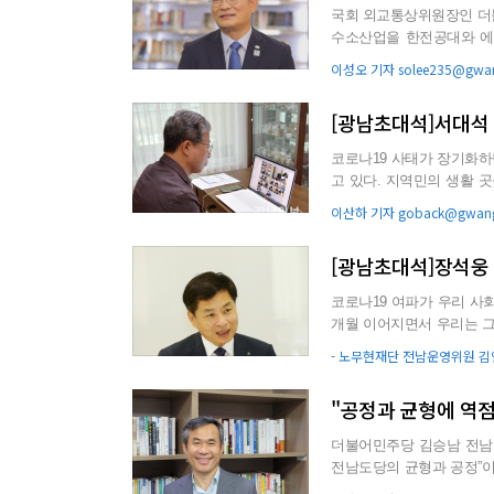
국회 외교통상위원장인 더
수소산업을 한전공대와 에
“이를 위해 풍력에너지와 수
이성오 기자 solee235@gwan
[광남초대석]서대석
코로나19 사태가 장기화하면
고 있다. 지역민의 생활
로의 전환이 이뤄지고 있다.
이산하 기자 goback@gwang
[광남초대석]장석웅
코로나19 여파가 우리 사회
개월 이어지면서 우리는 그
지다. 쌍방향 소통이 가...
- 노무현재단 전남운영위원 김인수 
"공정과 균형에 역점
더불어민주당 김승남 전남
전남도당의 균형과 공정”이
복할 필요가 있다. 동부권에 