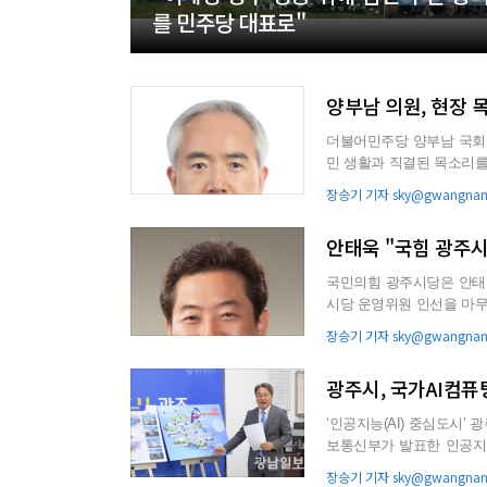
를 민주당 대표로"
양부남 의원, 현장 
더불어민주당 양부남 국회
민 생활과 직결된 목소리를 직접
실에 따르면 지난달 16일...
장승기 기자 sky@gwangnam.
안태욱 "국힘 광주시
국민의힘 광주시당은 안태
시당 운영위원 인선을 마무
에 나서고 있다. 특히 ...
장승기 기자 sky@gwangnam.
광주시, 국가AI컴
‘인공지능(AI) 중심도시’ 광주시
보통신부가 발표한 인공지능
조사 면제 확정’...
장승기 기자 sky@gwangnam.