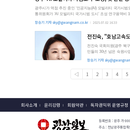
광주시가 역점 추진 중인 ‘인공지능(AI) 모빌리티 국가시범도시’ 조성사업이 첫
통위원회가 ‘AI 모빌리티 국가시범 도시’ 조성 연구용역비
다. 국토교통위는 시범도시 지역을 ‘광주광역시’로 지정했고, ‘미래 모빌리티 인프라 구축, 실증·AI기반 통합·관리 시스템 구축 등에
장승기 기자 sky@gwangnam.co.kr
2025.07.02 16:33
필요한 예산’이라고 명시했다. 국회 예산결산위원회가 
전진숙, "호남고속도
전진숙 국회의원(광주 북구
민들의 30년 넘은 숙원사
되살리는데 최선을 다하겠..
장승기 기자 sky@gwangnam.
◁
1
2
3
4
5
회사소개
윤리강령
회원약관
독자권익위 운영규정
등록번호 : 광주 가-000
주소 : 전남광주통합특별시 