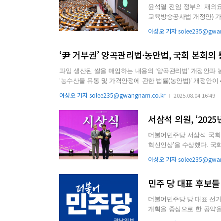
윤석열 전임 정부의 재의
교육방송공사법 개정안) 가운데 
날 본회의에서 전날 오후 4시
이성오 기자 solee235@gwan
‘尹 거부권’ 양곡관리법·농안법, 국회 본회의
과잉 생산된 쌀을 매입하는 내용의 ‘양곡관리법’ 개정안과
‘농수산물 유통 및 가격안정에 관한 법률(농안법)’ 개정안이 4일 국회 본회의를 통과했다
정안을 찬성 199표, 반대 15표, 기권 22표로 가결했다. 쌀값이 급락한 경우 초과 생산량을 의무적으로 매입하도록 규정한 양곡관리
이성오 기자 solee235@gwangnam.co.kr
2025.08.04 16:49
법 개정안은 더불어민주당 주도로 추진됐다가 윤석열 정부 당
서삼석 의원, ‘20
더불어민주당 서삼석 국회의
혁신인상’을 수상했다. 국
농촌 발전에 기여한 공...
이성오 기자 solee235@gwan
민주 당 대표 후보들
더불어민주당 당 대표 선거
개혁을 중심으로 한 공약을 제시해 지역 
청래 후보는 억울한 ...