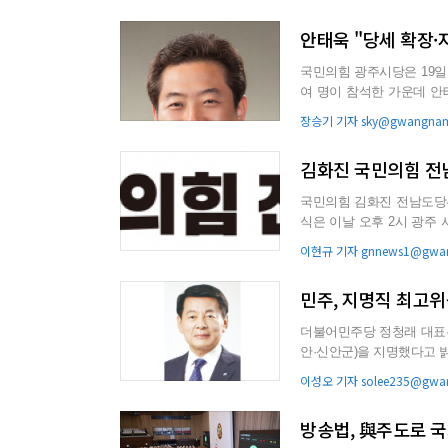
안태욱 "당세 확장·
국민의힘 광주시당은 19일
여 명이 참석한 가운데 안태욱 
원 전 대표를 비롯해 안재..
장승기 기자 sky@gwangnam.
김화진 국민의힘 전
국민의힘 김화진 전남도당위
식은 이날 오후 2시 광주
여식도 함께 진행된다. ...
이현규 기자 gnnews1@gwan
민주, 지명직 최고위
더불어민주당 정청래 대표는
안·신안군)을 지명했다고 밝혔다. 정 대표는 이날 최고위원회의에서 “호남의 역
전반에 반영될 것이라...
이성오 기자 solee235@gwan
방송법, 與주도로 국