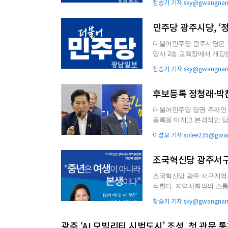
장승기 기자 sky@gwangnam.
민주당 광주시당, ‘
더불어민주당 광주시당은 ‘2
당사 2층 교육장에서 개강한다. 이번 ‘2025 정치아카데미’는 정치인재 양성을 목표로
전문성과 ...
장승기 기자 sky@gwangnam.
후보등록 정청래·박찬
더불어민주당 당권 주자인 정
등록을 마치고 본격적인 당심 공략에 나섰다. 정청래 후보
대회를 열고...
이성오 기자 solee235@gwan
조국혁신당 광주서구
조국혁신당 광주 서구지역위
작한다. 지역사회와의 소통을 위한 이번 담론회는 정치적 이념을 넘어서 삶의 본질을 성찰하고 공
감대를 넓히기 위한 열린 ..
장승기 기자 sky@gwangnam.
광주 ‘AI 모빌리티 시범도시’ 조성, 첫 관문 