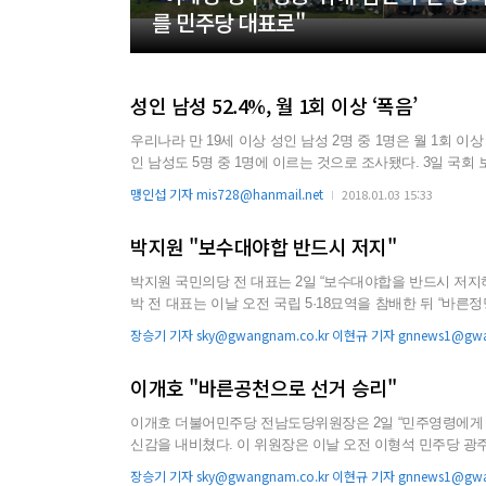
를 민주당 대표로"
성인 남성 52.4%, 월 1회 이상 ‘폭음’
우리나라 만 19세 이상 성인 남성 2명 중 1명은 월 1회 이상 폭음을 하는 것으로 나타
인 남성도 5명 중 1명에 이르는 것으로 조사됐다. 3일 국회 보건복지위원회 소속 국민의당 최도자 의원은 질병관리본부가 지난해 말
발간한 ‘2016 국민건강통계’를 분석한 결과 이같이 나타났다고 밝혔다. 국민건강통계에 따르면 최근 1년 동안
맹인섭 기자 mis728@hanmail.net
2018.01.03 15:33
술자리에서 소주, 양주 구분 없이 각각의 술잔...
박지원 "보수대야합 반드시 저지"
박지원 국민의당 전 대표는 2일 “보수대야합을 반드시 저지하겠다”고 목소리를 높였다.
박 전 대표는 이날 오전 국립 5·18묘역을 참배한 뒤 “바른
정치적 야합으로, 5·18 영령들과 함께 반드시 저지하겠다”며 비난한 뒤 이같이 밝혔다. 
장승기 기자 sky@gwangnam.co.kr 이현규 기자 gnnews1@gwa
이개호 "바른공천으로 선거 승리"
이개호 더불어민주당 전남도당위원장은 2일 “민주영령에게 
신감을 내비쳤다. 이 위원장은 이날 오전 이형석 민주당 광주시당위원장을 비롯해 상무위원, 각 지역위원장, 선출직 공직자, 내년 출
마예정자 등 400여 명과 함께 국립 5·18묘역을 찾고 헌화참배를 마친 뒤 이같이 말했다. 그러면서 이 위원장은 “시도민께서 압도적
장승기 기자 sky@gwangnam.co.kr 이현규 기자 gnnews1@gwa