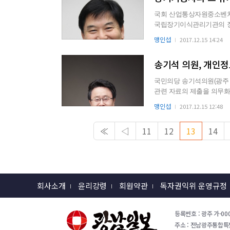
국회 산업통상자원중소벤처기
국립장기이식관리기관의 장
마련하고, 이를 관련기관에게
맹인섭
2017.12.15 14:24
국민의당 송기석의원(광주
관련 자료의 제출을 의무
의 있는 진술을 할 수 있도록 
맹인섭
2017.12.15 12:48
≪
◁
11
12
13
14
회사소개
윤리강령
회원약관
독자권익위 운영규정
등록번호 : 광주 가-000
주소 : 전남광주통합특별시 