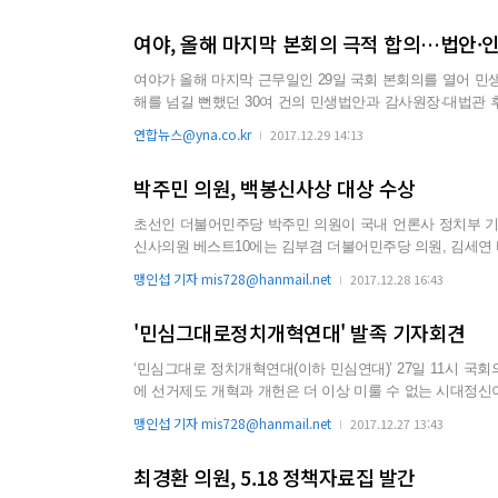
인 지지로 만들어주신 문재인 정부가 안정되게 국정운영을 할 
여야, 올해 마지막 본회의 극적 합의…법안·
여야가 올해 마지막 근무일인 29일 국회 본회의를 열어 민생법안
해를 넘길 뻔했던 30여 건의 민생법안과 감사원장·대법관
헌특위 역시 활동을 계속할 수 있게 됐다. 다만 여야가 정쟁으로 임시국회를 공전시키는 바람에 시간을 지나치게 허비했다는 비판
연합뉴스@yna.co.kr
2017.12.29 14:13
도 제기되고 있다. 더불어민주당 우원식 원내대표, 자
박주민 의원, 백봉신사상 대상 수상
초선인 더불어민주당 박주민 의원이 국내 언론사 정치부 기자가
신사의원 베스트10에는 김부겸 더불어민주당 의원, 김세연 
당 의원, 우상호 더불어민주당 의원, 우원식 더불어민주당 의원, 유승민
맹인섭 기자 mis728@hanmail.net
2017.12.28 16:43
국회의장이 신사의원 베스트10에 선정되어, 현역 의원 중 가장
'민심그대로정치개혁연대' 발족 기자회견
‘민심그대로 정치개혁연대(이하 민심연대)’ 27일 11시 국회의원회
에 선거제도 개혁과 개헌은 더 이상 미룰 수 없는 시대정
개혁 의지를 초당적으로 통합해 나가고자 한다고 밝히고, 1월 
맹인섭 기자 mis728@hanmail.net
2017.12.27 13:43
대표 초청 조찬 모임 진행’ 하고 ‘중선거제도 개혁 단일안 및 정
최경환 의원, 5.18 정책자료집 발간