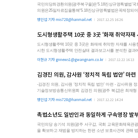
국민의당최경환의원(광주북구을)은‘5.18진상규명특별법
의원은25일자료집을통해“5.18진상규명특별법은꼭제정되어
특별법’이공청회를거쳐야한다는주장으로무산되면서해를넘기게되어안타깝고유
맹인섭 기자 mis728@hanmail.net
2017.12.25 16:26
무산됐지만빠른시일내에공청회절차를마치고법사위를거쳐
다”며“이자료집이남은...
도시형생활주택 10곳 중 3곳 ‘화재 취약자재 
도시형생활주택 10곳 중 3곳은 화재에 취약한 자재를 사용한 것으로 나타났다. 22일 국민의당 
시한 도시형생활주택 안전실태 결과보고서를 분석한 결과에 
중 외벽 마감재료 화재 취약자재가 사용된 단지가 4205단지로 약 30%를 차지했다. 지역별로
이현규 기자 gnnews1@gwangnam.co.kr
2017.12.22 16:13
았으며 경기 1027단지, 부산 617단지 
김경진 의원, 감사원 ‘정치적 독립 법안’ 마련
-김경진 의원, 감사원 ‘정치적 독립 법안’ 마련 - 감사위원 정치권·청와대 파견 배제 담긴 ‘감사원법’ 개정안 대표발의 예정 국회 과학
기술정보방송통신위원회 김경진 의원(광주 북갑)은 최재형
하기 위해, 감사원 직원의 청와대 파견을 원칙적으로 금지하
맹인섭 기자 mis728@hanmail.net
2017.12.22 14:24
률 개정안을 대표발의 할 예정이라고 22일 밝혔다. ...
촉법소년도 일반인과 동일하게 구속영장 발
국민의당 송기석 의원(광주 서구갑, 국회 교육문화체육관
을 확보하고 재범을 방지하는 한편 소년 보호사건에 관해 
하는 내용을 담은 ‘소년법 일부개정법률안’ 2건을 21일 대표 발의했다. 부산 여중생 폭행 사건과 인천 초등학생