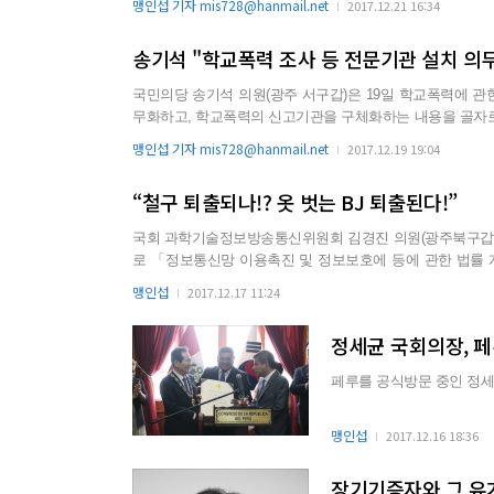
맹인섭 기자 mis728@hanmail.net
2017.12.21 16:34
따라 발생하고 있는 청소년 강력범죄의 수법이 성인범죄 못지
송기석 "학교폭력 조사 등 전문기관 설치 의
국민의당 송기석 의원(광주 서구갑)은 19일 학교폭력에 관
무화하고, 학교폭력의 신고기관을 구체화하는 내용을 골자로 
송 의원의 이번 개정 법률안 대표발의는 최근 학교 폭력
맹인섭 기자 mis728@hanmail.net
2017.12.19 19:04
라 학교폭력 피해 학생이 극심한 스트레스에 시달림은 물론 자
“철구 퇴출되나!? 옷 벗는 BJ 퇴출된다!”
국회 과학기술정보방송통신위원회 김경진 의원(광주북구갑)
로 「정보통신망 이용촉진 및 정보보호에 등에 관한 법률 개정안
「정보통신망법」은 인터넷 개인방송에 불법정보가 유통된 
맹인섭
2017.12.17 11:24
금 자신이 운영·관리하는 정보통신망을 불법정보를 제작·유통
정세균 국회의장, 페
페루를 공식방문 중인 정세균
맹인섭
2017.12.16 18:36