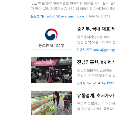
‘5·18 탱크데이’ 마케팅으로 전국적인 공분을 사며 ‘탈벅
고 있다. 10일 인공지능(AI) 데이터 테크기업 아이지에이웍스의 모바일인덱스에 따르면 6월 첫째 주(1~7일) 스타벅스의 신용·체크카
드 추정 결제금액은 242억 1000만원으로 집계됐다. 이는 전주(5월 25~31일) 214억 6000만원보다 12.8% 증가한 수치로 ‘탱크데이’
윤용성 기자 yo1404@gwangnam.co.kr
2026.06.10 18:32
논란이 불거진 지난달 18일 이후 주간 기준 가...
중기부, 국내 대표 
중소벤처기업부는 바이오 분
민관 협력 오픈 이노베이션 
번 사업은 혁신 ...
김은지 기자 eunzy@gwangna
전남진흥원, XR 혁
전남정보문화산업진흥원이 국
기업’의 성과와 우수성을 알렸다. 전남정보문화산업진흥원은 오는 12일까지 서
되는 ‘2026 대한민국...
윤용성 기자 yo1404@gwang
유통업계, 초저가·
연이은 고물가 시기가 이
적 할인에 나선다. 홈플러스는 11일부터 17일까지 가성비 PB 브랜드 ‘심플러스’ 행사를 진행한다고
10일 밝혔다. ...