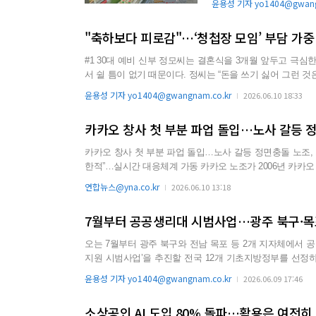
윤용성 기자 yo1404@gwang
"축하보다 피로감"…‘청첩장 모임’ 부담 가중
#1 30대 예비 신부 정모씨는 결혼식을 3개월 앞두고 극
서 쉴 틈이 없기 때문이다. 정씨는 “돈을 쓰기 싫어 그런 것
을 병행하다보니 숨을 쉴 수가 없다”며 “일부 지인들은 
윤용성 기자 yo1404@gwangnam.co.kr
2026.06.10 18:33
다”고 토로했다. #2 30대 직장인 최모씨는 최근 친한 직
카카오 창사 첫 부분 파업 돌입…노사 갈등 
카카오 창사 첫 부분 파업 돌입…노사 갈등 정면충돌 노조, 오전 10시부터 4시간 부분파업·판교 행진 진행 사측 “카톡·페이 영향 제
한적”…실시간 대응체계 가동 카카오 노조가 2006년 카카오 창사 이래 첫 부분 파업에 돌입했다. 전국화학섬유식품산업노동조합 카
카오지회(카카오 노조)는 이날 오전 10시부터 부분 파업에 돌입했으며 오후 3시까
연합뉴스@yna.co.kr
2026.06.10 13:18
시간이므로 총 4시간 동안 
7월부터 공공생리대 시범사업…광주 북구·목
오는 7월부터 광주 북구와 전남 목포 등 2개 지자체에서 공공생리대 지원 시범
지원 시범사업’을 추진할 전국 12개 기초지방정부를 선정하고
사업은 전국 12개 지자체를 시작으로 2027년부터는 전국 단위로 확대된다. 지역에서는 광주 북구와 전
윤용성 기자 yo1404@gwangnam.co.kr
2026.06.09 17:46
으로는 서울 광진·은평구, 경기 광명·수원, 충남 서천, 대전 중구
소상공인 AI 도입 80% 돌파…활용은 여전히 