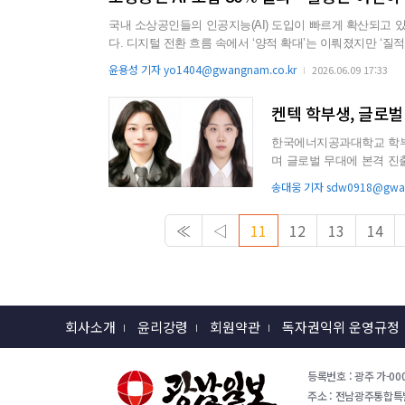
국내 소상공인들의 인공지능(AI) 도입이 빠르게 확산되고 
다. 디지털 전환 흐름 속에서 ‘양적 확대’는 이뤄졌지만 ‘질적 성장’은 뒤따르지 못하고 있다는 지적이다. 9일 중소기업중앙회는 최근
소상공인 500개사를 대상으로 ‘소상공인 DX·AX 현황 및 정책 수요 설문조
윤용성 기자 yo1404@gwangnam.co.kr
2026.06.09 17:33
인공지능(AI) 기술 활용률은 80%에 달했지만, 대부분이 기초.
켄텍 학부생, 글로벌
한국에너지공과대학교 학부
며 글로벌 무대에 본격 진출하고 있다. 9일 켄텍에 따르면 정자윤 
(학부 3학년)이 각각 유엔...
송대웅 기자 sdw0918@gwan
≪
◁
11
12
13
14
회사소개
윤리강령
회원약관
독자권익위 운영규정
등록번호 : 광주 가-000
주소 : 전남광주통합특별시 