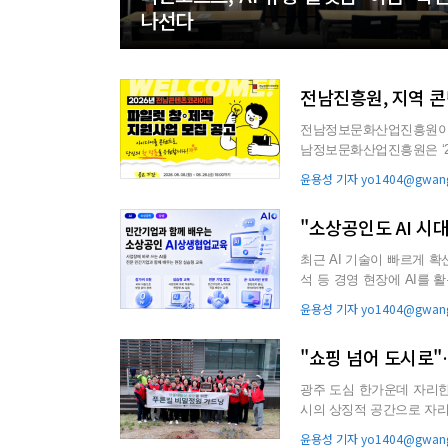
나선다
전남진흥원, 지역 
전남정보문화산업진흥원이 지
남정보문화산업진흥원은 ‘2
한다고 14일 밝혔다. 전남.
윤용성 기자 yo1404@gwang
"소상공인도 AI 시
최근 AI 기술이 빠르게 확
석 등 경영 현장에 AI를 
이에 소상공인...
윤용성 기자 yo1404@gwang
"쇼핑 넘어 도시로
광주 도심 한가운데 자리한
시의 상징적 공간으로 자리매김하고 있다. 단순한 쇼핑 공간
하는 복합 생활 플랫폼으로 .
윤용성 기자 yo1404@gwang