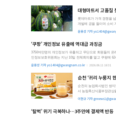
대형마트서 고품질 
롯데마트가 가격 경쟁을 넘어 상
개발에 공을 들이며 소비 
나섰다. 11일...
윤용성 기자 yo1404@gwang
‘쿠팡’ 개인정보 유출에 역대급 과징금
3750여만명의 개인정보가 유출되고 무단으로 회원들의 온라
인정보보호위원회는 지난 10일 전체회의를 열고 쿠팡에 6246억
료 1680만원 부과 및 시정명령과 공표, 공표명령, 고발 및 개선권고 등도 의결했다. 이는 개
윤용성 기자 yo1404@gwangnam.co.kr
2026.06.11 16:31
콤에 부과된 과징금 1347억9100만원보다 4898억9000만원 더 
순천 ‘귀리 누룽지 
순천의 농업회사법인 쌍지뜰
서 농림축산식품부장관상을 수상하
치한 쌍지뜰 전통식품의 ‘귀리
이현규 기자 gnnews1@gwan
‘탈벅’ 위기 극복하나…3주만에 결제액 반등