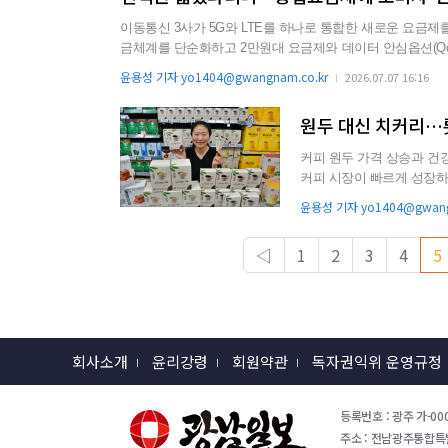
이동통신 3사가 5G와 LTE를 하나로 통합한 새로운 요금제를 잇
금체계를 단순화하고 2만원대 요금제와 데이터 안심옵션(Qo
텐츠와 AI 서비스까지 요금제에 포함되면서 실질적인 혜택을 체감하기 어
윤용성 기자 yo1404@gwangnam.co.kr
2026.07.07 16:16
유플러스는 지난 6월부터 통합요금제를 가장 먼저 선보였으며, 
원두 대신 치커리…
커피 원두 가격 상승과 건
커피 시장이 빠르게 성장하고 있다. 특히 기후 변화로 글로벌 커피 생산 
격 부담이 이어지면서...
윤용성 기자 yo1404@gwang
◁
1
2
3
4
5
회사소개
윤리강령
회원약관
독자권익위 운영규정
등록번호 : 광주 가-000
주소 : 전남광주통합특별시 