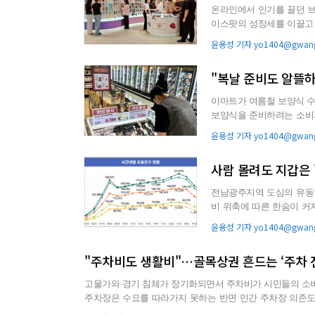
온라인에서 인기를 끌던 
이스팟의 성장세를 이끌고 있다. 상품을 직접 보고 체험한 뒤 구매하려는 소비
도 차별화된 브랜드 경쟁력이
윤용성 기자 yo1404@gwang
"복날 준비도 알뜰
이마트가 여름철 보양식 수요를 겨냥한 할인
보양식을 준비하려는 소비자
히 간편하게 조리할...
윤용성 기자 yo1404@gwang
사람 몰려도 지갑은 
전남광주지역 도심의 유동
비 위축에 따른 한숨이 커지고 있다. 고물가와 경기 침체가 장기화되면
지만, 외식과 쇼핑, 문화생활
윤용성 기자 yo1404@gwang
"주차비도 생활비"…골목상권 흔드는 ‘주차 
고물가와 경기 침체가 장기화되면서 주차비가 시민들의 소비를 좌우하는 
주차장은 수요를 따라가지 못하는 반면 민간 주차장 의존도
권 소비 위축으로 이어지고 있기 때문이다. 8일 전남광주통합특별시에 따르면 지역 공영주차장 이용요금은 급지에 따라 30분 기준