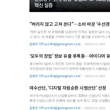
혁신 실증
"버리지 않고 고쳐 쓴다"…소비 바꾼 ‘수선경
“예전 같으면 새 운동화를 샀겠지만 이제는 밑창만 갈아 신습니다.” 고물가가 장기화하면서 전남광주 시민들의 소
고 있다. 새 제품을 구매하기보다 기존 물건을 수리하거나 복원해 사용하는 이른바 ‘수선경제’(Repair Economy)가 생활 속 새로운 소
비문화로 자리 잡고 있다. 12일 통계청 가계동향조사에 따르면 올해 1분기 전국 가구의 월평균 소득은 548만1000원, 소비지출은 31
윤용성 기자 yo1404@gwangnam.co.kr
2026.07.12 18:01
0만5000원으로 집계됐다. 이는 지난해 같은 기간 대비...
‘모두의 창업’ 정보 유출 후폭풍…아이디어 
중소벤처기업부가 추진한 ‘모두의 창업’ 프로젝트에서 발생한 개인정보
개인정보와 창업 아이디어가 외부에 유출되면서 스팸메일 수
12일 국민의힘 정동만 의원이 중소벤처기업부로부터 제출받은
윤용성 기자 yo1404@gwangnam.co.kr
2026.07.12 18:01
여수산단, ‘디지털 자원순환 시범산단’ 선정
여수국가산업단지가 산업통상부의 ‘2026년 산업단지 지원사
환경 산업도시로의 전환에 속도를 내게 됐다. 12일 산업통상부에 따르면 최근 여수 등 전국 주요 산업단지를 대상으로 혁신사업을
확정하며 하반기부터 본격적인 사업 추진에 나선다. 이는 제조 인공지능 전환(M.AX), 탄소중립, 에너지 혁신, 근로환경 개선 등 전
윤용성 기자 yo1404@gwangnam.co.kr
2026.07.12 18:01