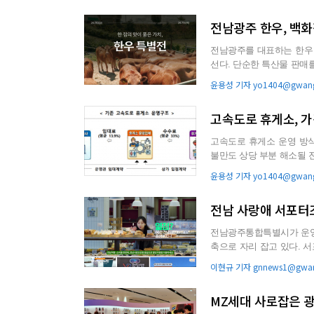
국 산업단지 경쟁력 강화를 위해 총 904억원 규모, 10개 사업 7
전남광주 한우, 백
전남광주를 대표하는 한우
선다. 단순한 특산물 판매를 넘어 지역 생산자의 철학과 전통 사육 방식을 함께 소개하는 프리미엄
콘텐츠로 육성되면서 전남광.
윤용성 기자 yo1404@gwang
고속도로 휴게소, 
고속도로 휴게소 운영 방
불만도 상당 부분 해소될 전망이다. 정부는 다단계 계약 구조를 손질해 
이를 가격 인하와 서비스 ..
윤용성 기자 yo1404@gwang
전남 사랑애 서포터즈
전남광주통합특별시가 운영하
축으로 자리 잡고 있다. 서포터즈 가입자가 66만명을 넘어서고, 회원들에게 할인 혜택을 제공하는
가맹점도 900곳을 돌...
이현규 기자 gnnews1@gwan
MZ세대 사로잡은 