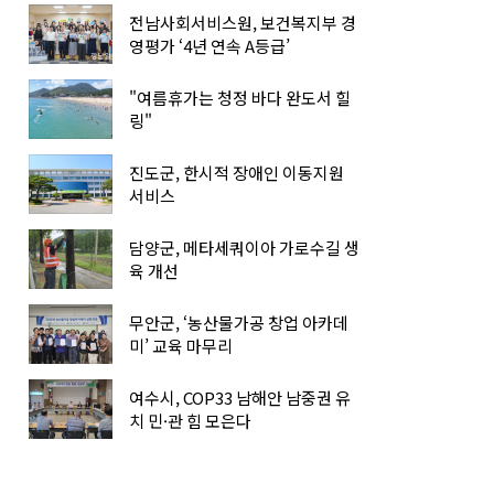
전남사회서비스원, 보건복지부 경
영평가 ‘4년 연속 A등급’
"여름휴가는 청정 바다 완도서 힐
링"
진도군, 한시적 장애인 이동지원
서비스
담양군, 메타세쿼이아 가로수길 생
육 개선
무안군, ‘농산물가공 창업 아카데
미’ 교육 마무리
여수시, COP33 남해안 남중권 유
치 민·관 힘 모은다