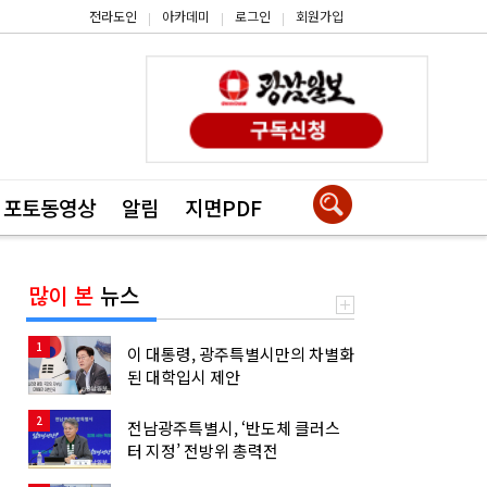
전라도인
아카데미
로그인
회원가입
|
|
|
포토동영상
알림
지면PDF
많이 본
뉴스
1
이 대통령, 광주특별시만의 차별화
된 대학입시 제안
2
전남광주특별시, ‘반도체 클러스
터 지정’ 전방위 총력전