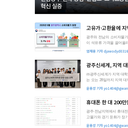
혁신 실증
고유가·고환율에 지역
광주와 전남의 소비자물가가
이 석유류 가격을 끌어올리며 물가 상승세를 키웠다
광주·전남 소비...
엄재용 기자 djawodyd0316
광주신세계, 지역 
㈜광주신세계가 지역 대학과의
는 오는 28일까지 지역 대
로 7회째를 맞는 이번...
윤용성 기자 yo1404@gwang
휴대폰 한 대 200
광주·전남지역에서 휴대전
고물가와 경기 둔화가 장기
상승으로 스마트폰 가...
윤용성 기자 yo1404@gwang