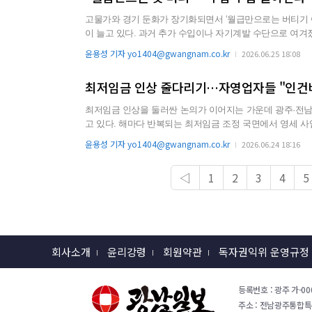
고물가와 경기 둔화가 장기화되면서 ‘월급만으로는 버티기 
이 늘고 있다. 과거 추가 수입이나 자기계발 수단으로 여겨졌던 ‘N잡’이 생활비를 충당하기 위한 ‘생계형 노동’으로 성격이 바뀌고 있
는 것이다. 25일 통계청 등에 따르면 지난 2024년 1분기 기준 부업을 가진 취업자는 월평균 55만명 수준으로 1년 전보다 약 20% 이
윤용성 기자 yo1404@gwangnam.co.kr
2026.06.25 18:08
상 증가했다. 전체 취업자 중 부업자 비중도 2%대 후반까지 
최저임금 인상 줄다리기…자영업자들 "인건비
최저임금 인상을 둘러싼 논의가 이어지는 가운데 광주·전
고 있다. 해마다 반복되는 최저임금 조정 국면에서 영세 사업장들은 고정비 부담이 누적되며 경영 압박이 더욱 심화되고 있기 때문
이다. 24일 최저임금위원회에 따르면 지난 23일 정부세종청사에서 제8차 전원회의를 열고 2027년도 최저임금 인상률 논의가 진행
윤용성 기자 yo1404@gwangnam.co.kr
2026.06.24 18:16
됐다. 노동계는 최저임금 최초 요구안으로 시급 1만2000원, 월 
◁
1
2
3
4
5
회사소개
윤리강령
회원약관
독자권익위 운영규정
등록번호 : 광주 가-000
주소 : 전남광주통합특별시 