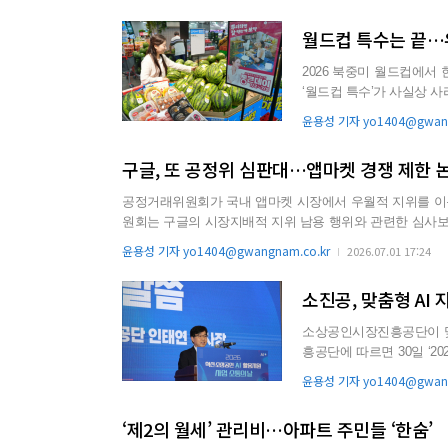
월드컵 특수는 끝…
2026 북중미 월드컵에서
‘월드컵 특수’가 사실상 사라졌다. 대표팀의 조기 탈락으로 거리 응원과 경기
빠르게 식으면서 ...
윤용성 기자 yo1404@gwang
구글, 또 공정위 심판대…앱마켓 경쟁 제한 
공정거래위원회가 국내 앱마켓 시장에서 우월적 지위를 이용해 경쟁
원회는 구글의 시장지배적 지위 남용 행위와 관련한 심사
다. 이에 따라 구글을 지난 2023년 제재 후 또 반독점 논란의 중심에 서게 됐다. 공정위는 구글이 2019년부터 올해 3월까지 국내외
윤용성 기자 yo1404@gwangnam.co.kr
2026.07.01 17:24
게임사 22곳과 체결한 ‘GVP(Google Velocity Program)’...
소진공, 맞춤형 AI
소상공인시장진흥공단이 맞춤형 
흥공단에 따르면 30일 ‘20
소통의 날 행사...
윤용성 기자 yo1404@gwang
‘제2의 월세’ 관리비…아파트 주민들 ‘한숨’