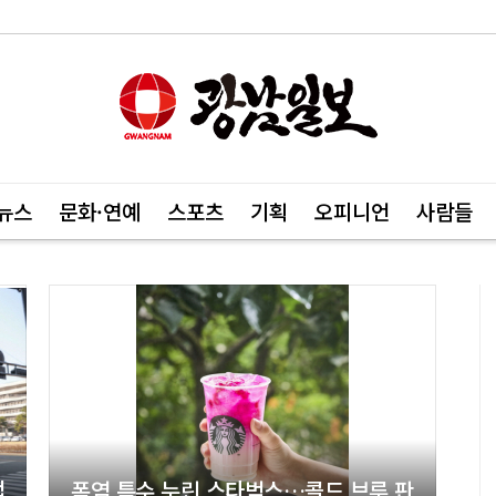
뉴스
문화·연예
스포츠
기획
오피니언
사람들
업
폭염 특수 누린 스타벅스…콜드 브루 판