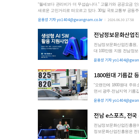
“월세보다 관리비가 더 무섭습니다.” 고물가와 공공요금 인상 여파가 이어지면서 광주·전남지역 아파트 관리비 부담이 서민 가계의
새로운 고민거리로 떠오르고 있다. 30일 국토교통부 공동주택관리정보시스템(K-apt)에 따르면 광주지역 주요 아파트 단지의 월평균
관리비는 전용면적 84~85㎡ 기준 21만~28만원 수준까지 형성된 단지가 적지 
윤용성 기자 yo1404@gwangnam.co.kr
2026.06.30 17:58
10% 안팎의 상승세를 보였다. 특히 여름철 냉방과 겨울철
전남정보문화산업진흥
전남정보문화산업진흥원, 생성형 AI 활용 지원 가상융
대 100만원 지원 전남정보문화산업진흥원이 생성형 인공지능(AI) 기술을 활용한 콘텐츠 제작 지원
에 나서며 지역 ...
윤용성 기자 yo1404@gwang
1800원대 기름값 
“오랜만에 1800원대 주유소를 보니
면서 광주·전남지역 기름값도 하락세를 보이고 있
1800원대까지 내...
윤용성 기자 yo1404@gwang
전남 e스포츠, 전국
전남정보문화산업진흥원이 운
정보문화산업진흥원은 전남 
EL) ‘FC 모바일’ ...