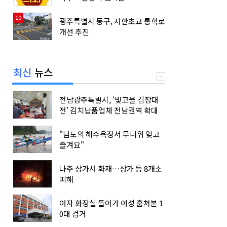
10
광주특별시 동구, 지한초교 통학로
개선 추진
최신
뉴스
전남광주특별시, ‘빛고을 김장대
전’ 김치납품업체 전남권역 확대
"남도의 해수욕장서 무더위 잊고
즐겨요"
나주 상가서 화재…상가 등 8개소
피해
여자 화장실 들어가 여성 훔쳐본 1
0대 검거