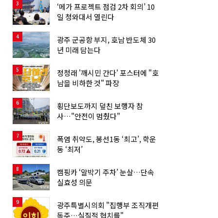
3
‘메가 프로젝트 점검 2차 회의’ 10
일 청와대서 열린다
4
광주 군공항 부지, 호남 반도체 30
년 미래 담는다
5
정청래 '깨시민 간다' 포스터에 "호
남을 비하한 것" 파장
6
횡단보도까지 덮친 보행자 참
사…"안전이 멈췄다"
7
폭염 취약도, 봉선1동 ‘최고’, 학운
동 ‘최저’
8
캠핑카 ‘알박기 주차’ 눈살…단속
실효성 의문
9
광주특별시의회 "집행부 조직개편
독주…실질적 협치를"