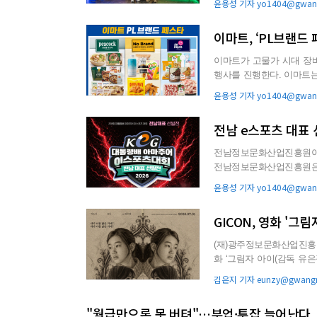
윤용성 기자 yo1404@gwang
이마트, ‘PL브랜드
이마트가 고물가 시대 장바
행사를 진행한다. 이마트는 7월 1일까지 ‘PL브랜드 페스타’를 열고 피코크, 노브랜드, 5K프라이스
등 대표 PL ...
윤용성 기자 yo1404@gwang
전남 e스포츠 대표
전남정보문화산업진흥원이 
전남정보문화산업진흥원은 ‘
이번 대회는 문화체육관...
윤용성 기자 yo1404@gwang
GICON, 영화 '그
(재)광주정보문화산업진흥원
화 ‘그림자 아이(감독 유은정)’ 시사
광부, 광주시,...
김은지 기자 eunzy@gwangn
"월급만으론 못 버텨"…부업·투잡 늘어난다