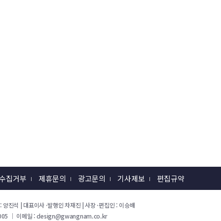
 수집거부
제휴문의
광고문의
기사제보
편집규약
 회장 : 양진석 | 대표이사 ·발행인 차재진 | 사장 ·편집인 : 이승배
05 ｜ 이메일 : design@gwangnam.co.kr