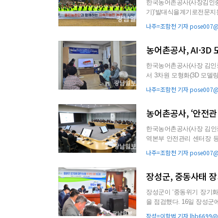
한국농어촌공사(사장김인
기)’발대식을계기로전문지원기관역할을
선조직인‘클린농촌단’의공식
나주=조함천 기자 pose007@g
농어촌공사, AI·3D
한국농어촌공사(사장 김인중
서 3차원 모형화(3D 모델
는 농어촌 주민의 삶의...
나주=조함천 기자 pose007@g
농어촌공사, ‘안전관
한국농어촌공사(사장 김인중)
역본부 안전관리 센터장 등
다. 이번 전담팀은 ...
나주=조함천 기자 pose007@g
장성군, 중동사태 장
장성군이 ‘중동위기 장기화
을 점검했다. 16일 장성군에 따르면 중동전쟁 발발과 호르무즈 해협 봉쇄 등으로 영향을 받은 지역
업체는 화장품, 통신...
장성=이항범 기자 lhb6699@g