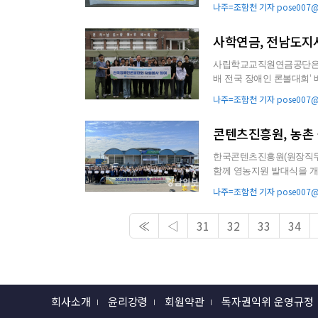
년 제7회 ...
나주=조함천 기자 pose007@g
사학연금, 전남도지
사립학교교직원연금공단은 
배 전국 장애인 론볼대회’ 배식·안전 봉사에 나섰다
여명은 대회의 성공적인 개.
나주=조함천 기자 pose007@g
콘텐츠진흥원, 농촌
한국콘텐츠진흥원(원장직무대
함께 영농지원 발대식을 개최하고 농촌
에는 나주시, 한국농어촌공.
나주=조함천 기자 pose007@g
≪
◁
31
32
33
34
회사소개
윤리강령
회원약관
독자권익위 운영규정