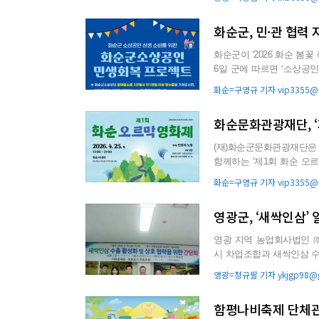
화순군, 민·관 협력 
화순군이 ‘2026 화순 봄꽃
6일 군에 따르면 ‘소상
업으로, 축제 기...
화순=구영규 기자 vip3355@g
화순문화관광재단, ‘
(재)화순군문화관광재단은 
함께하는 ‘제1회 화순 오르막 영화제’를 개최한다.
적 소재를 영화로 풀어...
화순=구영규 기자 vip3355@g
영광군, ‘새싹인삼’
영광 지역 농업회사법인 
시 차업조합과 새싹인삼 수출 활성화를
외 판로 확대와 지속 가능한 
영광=정규팔 기자 ykjgp98@g
함평나비축제 단체관