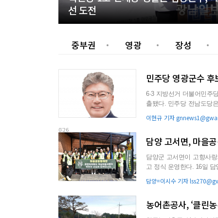
선 도전
중부권
영광
장성
민주당 영광군수 후보
6·3 지방선거 더불어민주
출됐다. 민주당 전남도당은 지난 14일부터 15일까지 권리당원과 일반 군민 여론조사 50%씩 반영
한 국민참여경선을 통해...
이현규 기자 gnnews1@gwan
0:26
담양 고서면, 마을공
담양군 고서면이 고향사랑기
고 정식 운영한다. 16일 담양군에 따르면 고서면은 거동이 불편한 어르신과 장애인 등 빨래가 어려
운 주민들을 위해 세탁방...
담양=이시수 기자 lss270@gwa
농어촌공사, ‘클린농