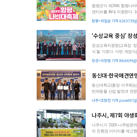
함평군이 제28회 함평나비대
센티브를 확대 지원한다. 16일 함평군에 따르면 이번 지원은 축제 기간 단체 방문객을 유치해 지역
경제에 활력을 더하...
함평=최일균 기자 6263739@g
‘수상교육 중심’ 
장성교육지원청(교육장 정
식’을 가졌다. 이번 개장식은 학생들의 생활수영 교육과 수상스포츠 교육을 체계적으로 운영할 수
있는 복합형 수상교육시설 구
장성=이항범 기자 lhb6699@g
동신대-한국애견연맹
동신대학교(총장 이주희)는
반려동물 산업 발전과 전문 인력 양성을 
산업 현장의 노하우를 ...
나주=조함천 기자 pose007@g
나주시, 제7회 야생
나주시가 ‘2026 나주방문
의 친환경 이미지를 제고했다. 15일 시에 따르면 지난 10일부터 12일까지 나주역 전시장에