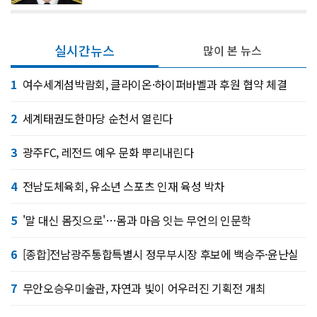
실시간뉴스
많이 본 뉴스
1
여수세계섬박람회, 클라이온·하이퍼바벨과 후원 협약 체결
2
세계태권도한마당 순천서 열린다
3
광주FC, 레전드 예우 문화 뿌리내린다
4
전남도체육회, 유소년 스포츠 인재 육성 박차
5
'말 대신 몸짓으로'…몸과 마음 잇는 무언의 인문학
6
[종합]전남광주통합특별시 정무부시장 후보에 백승주·윤난실
7
무안오승우미술관, 자연과 빛이 어우러진 기획전 개최