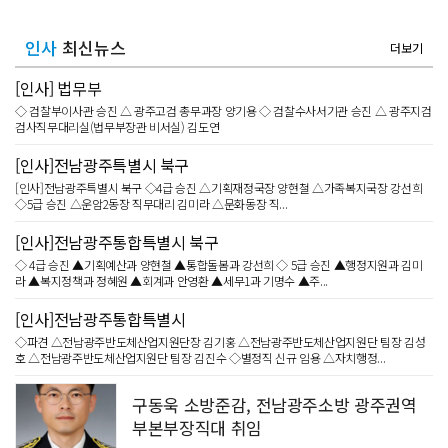
인사
최신뉴스
더보기
[인사] 법무부
◇ 검찰부이사관 승진 △ 광주고검 총무과장 양기용 ◇ 검찰수사서기관 승진 △ 광주지검
검사직무대리실(법무부장관 비서실) 김도연
[인사]전남광주특별시 북구
[인사]전남광주특별시 북구 ◇4급 승진 △기획재정국장 양현철 △가족복지국장 강선희
◇5급 승진 △운암2동장 직무대리 김미라 △문화동장 직...
[인사]전남광주통합특별시 북구
◇ 4급 승진 ▲기획예산과 양현철 ▲통합돌봄과 강선희 ◇ 5급 승진 ▲행정지원과 김미
라 ▲복지정책과 정혜원 ▲회계과 안영환 ▲세무1과 기명수 ▲주...
[인사]전남광주통합특별시
◇파견 △전남광주반도체산업지원단장 김기홍 △전남광주반도체산업지원단 팀장 김성
호 △전남광주반도체산업지원단 팀장 김진수 ◇별정직 신규 임용 △자치행정...
구동욱 소방준감, 전남광주소방 광주권역
부본부장직대 취임