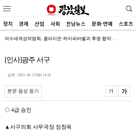
정치
경제
산업
사회
전남뉴스
문화·연예
스포츠
여수세계섬박람회, 클라이온·하이퍼바벨과 후원 협약 체결
세계태권도한마당 순천서 열린다
[인사]광주 서구
광주FC, 레전드 예우 문화 뿌리내린다
전남도체육회, 유소년 스포츠 인재 육성 박차
입력 : 2023. 06. 27(화) 14:20
'말 대신 몸짓으로'…몸과 마음 잇는 무언의 인문학
본문 음성 듣기
가
가
[종합]전남광주통합특별시 정무부시장 후보에 백승주·윤난...
무안오승우미술관, 자연과 빛이 어우러진 기획전 개최
◇ 4급 승진
현대차 ‘디 올 뉴 아반떼’, 계약 첫날 1만대 돌파
▲서구의회 사무국장 정창욱
[속보]전남광주특별시 초대 시민추천 부시장에 백승주·윤...