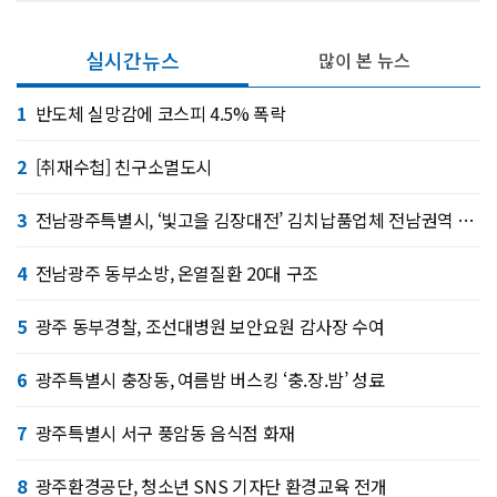
실시간뉴스
많이 본 뉴스
1
반도체 실망감에 코스피 4.5% 폭락
2
[취재수첩] 친구소멸도시
3
전남광주특별시, ‘빛고을 김장대전’ 김치납품업체 전남권역 확대
4
전남광주 동부소방, 온열질환 20대 구조
5
광주 동부경찰, 조선대병원 보안요원 감사장 수여
6
광주특별시 충장동, 여름밤 버스킹 ‘충.장.밤’ 성료
7
광주특별시 서구 풍암동 음식점 화재
8
광주환경공단, 청소년 SNS 기자단 환경교육 전개