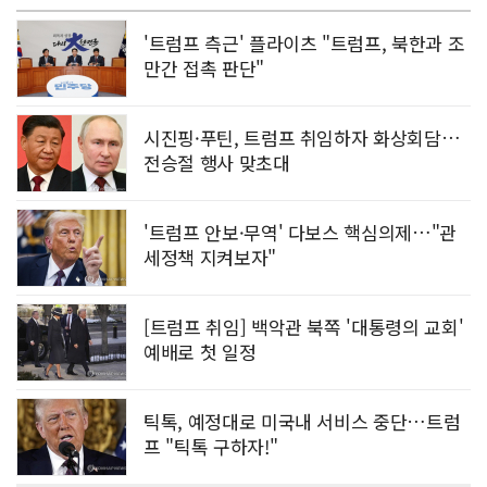
'트럼프 측근' 플라이츠 "트럼프, 북한과 조
만간 접촉 판단"
시진핑·푸틴, 트럼프 취임하자 화상회담…
전승절 행사 맞초대
'트럼프 안보·무역' 다보스 핵심의제…"관
세정책 지켜보자"
[트럼프 취임] 백악관 북쪽 '대통령의 교회'
예배로 첫 일정
틱톡, 예정대로 미국내 서비스 중단…트럼
프 "틱톡 구하자!"