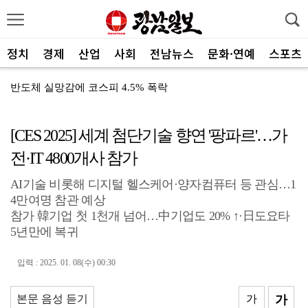
정치
경제
산업
사회
전남뉴스
문화·연예
스포츠
반도체 실망감에 코스피 4.5% 폭락
[취재수첩] 친구소멸도시
[CES 2025] 세계 첨단기술 향연 '팡파르'…가
전남광주특별시, ‘빛고을 김장대전’ 김치납품업체 전남권...
전·IT 4800개사 참가
전남광주 동부소방, 온열질환 20대 구조
AI기술 비롯해 디지털 헬스케어·양자컴퓨터 등 관심…1
광주 동부경찰, 조선대병원 보안요원 감사장 수여
4만여명 참관 예상
광주특별시 충장동, 여름밤 버스킹 ‘충.장.밤’ 성료
참가 韓기업 첫 1천개 넘어…中기업도 20% ↑·日도요타
5년만에 복귀
광주특별시 서구 풍암동 음식점 화재
입력 : 2025. 01. 08(수) 00:30
광주환경공단, 청소년 SNS 기자단 환경교육 전개
농협광주본부, 하반기 상호금융 사업방향 공유
본문 음성 듣기
가
가