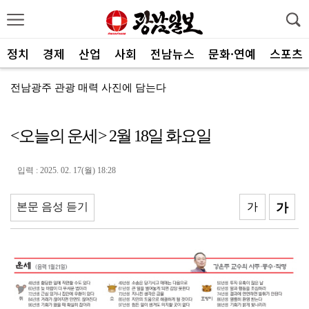
정치
경제
산업
사회
전남뉴스
문화·연예
스포츠
전남광주 관광 매력 사진에 담는다
전남광주특별시, 체류형 산림관광 키운다
<오늘의 운세> 2월 18일 화요일
중기부, 지방소멸 대응 유공자 찾는다
광산구자원봉사센터, 폭염 대응 통합자원지원단 활동
입력 : 2025. 02. 17(월) 18:28
ACC '아시아의 장치들'전···누적 관람객 10만명 ...
본문 음성 듣기
가
가
SOOP 수퍼스, 고의정·서지혜 영입…전력 보강
광주자치경찰, ‘제11기 청년 서포터즈’ 112명 모집
전남광주통합특별시, 부시장 인사청문 앞서 관련 조례 정...
중진공, 유망 중소기업 최대 20억 성장자금