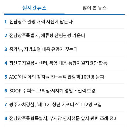
실시간뉴스
많이 본 뉴스
1
전남광주 관광 매력 사진에 담는다
2
전남광주특별시, 체류형 산림관광 키운다
3
중기부, 지방소멸 대응 유공자 찾는다
4
광산구자원봉사센터, 폭염 대응 통합자원지원단 활동
5
ACC '아시아의 장치들'전···누적 관람객 10만명 돌파
6
SOOP 수퍼스, 고의정·서지혜 영입…전력 보강
7
광주자치경찰, ‘제11기 청년 서포터즈’ 112명 모집
8
전남광주통합특별시, 부시장 인사청문 앞서 관련 조례 정비