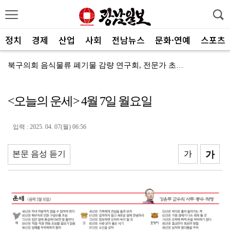
정치
경제
산업
사회
전남뉴스
문화·연예
스포츠
북구의회 음식물류 폐기물 감량 연구회, 전문가 초청 세...
장흥군청 김장우, 국제대회 세단뛰기 ‘금빛 도약’
<오늘의 운세> 4월 7일 월요일
전세사기 피해자 4만명 돌파…10명 중 7명은 ‘청년’
근로자 건강 최우선…‘냉풍조끼’로 더위 극복
입력 : 2025. 04. 07(월) 06:56
광주교통공사, 옥동기지 근무환경 개선
본문 음성 듣기
가
가
[부고] 최교원 씨(전 동신대 부총장) 모친상
전남광주특별시 "8월 31일까지 주민세 납부하세요"
농어촌공사 나주지사, 농업인 폭염 피해 예방 ‘총력’
콘진원, 신기술 융복합 콘텐츠 인재 성과 ‘주목’