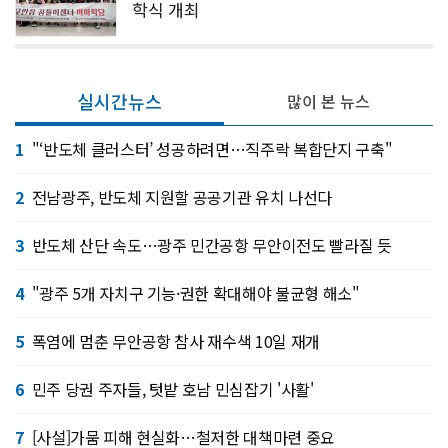
학식 개최
실시간뉴스
많이 본 뉴스
1
"‘반도체 클러스터’ 성공하려면…직주락 복합단지 구축"
2
전남광주, 반도체 지원할 공공기관 유치 나선다
3
반도체 산단 속도…광주 민간공항 무안이전도 빨라질 듯
4
"광주 5개 자치구 기능·권한 확대해야 불균형 해소"
5
폭염에 멈춘 무안공항 참사 재수색 10일 재개
6
민주 당권 주자들, 텃밭 호남 민심잡기 '사활'
7
[사설]가뭄 피해 현실화…철저한 대책마련 중요