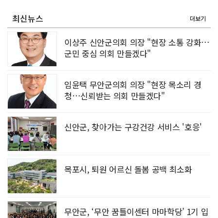
[강소기업을 키우자] 궁전제과
최신뉴스
더보기
이상주 신안군의회 의장 "현장 소통 강화…
군민 중심 의회 만들겠다"
임윤택 무안군의회 의장 "현장 목소리 경
청…신뢰받는 의회 만들겠다"
신안군, 찾아가는 구강건강 서비스 '호응'
목포시, 퇴원 어르신 돌봄 공백 최소화
무안군, ‘무안 꿈틀이센터 마마학당’ 1기 입