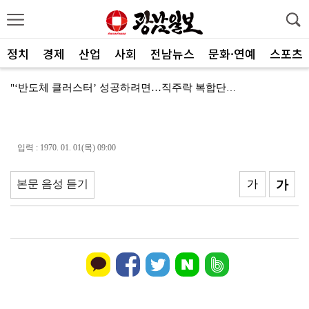
정치
경제
산업
사회
전남뉴스
문화·연예
스포츠
"‘반도체 클러스터’ 성공하려면…직주락 복합단지 구축"
전남광주, 반도체 지원할 공공기관 유치 나선다
반도체 산단 속도…광주 민간공항 무안이전도 빨라질 듯
입력 : 1970. 01. 01(목) 09:00
"광주 5개 자치구 기능·권한 확대해야 불균형 해소"
본문 음성 듣기
가
가
폭염에 멈춘 무안공항 참사 재수색 10일 재개
민주 당권 주자들, 텃밭 호남 민심잡기 '사활'
[사설]가뭄 피해 현실화…철저한 대책마련 중요
[사설]강진 병영면 ‘도시재생 성공모델’된 이유
폭염·가뭄·고수온 비상…농·수협, 현장 지원 총력