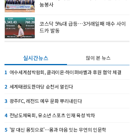
눔봉사
코스닥 5%대 급등…3거래일째 매수 사이
드카 발동
실시간뉴스
많이 본 뉴스
1
여수세계섬박람회, 클라이온·하이퍼바벨과 후원 협약 체결
2
세계태권도한마당 순천서 열린다
3
광주FC, 레전드 예우 문화 뿌리내린다
4
전남도체육회, 유소년 스포츠 인재 육성 박차
5
'말 대신 몸짓으로'…몸과 마음 잇는 무언의 인문학