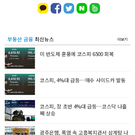
부동산 금융
최신뉴스
더보기
미 반도체 훈풍에 코스피 6500 회복
코스피, 4%대 급등…매수 사이드카 발동
코스피, 장 초반 4%대 급등…코스닥 나흘
째 상승
광주은행, 폭염 속 고흥복지관서 삼계탕 나