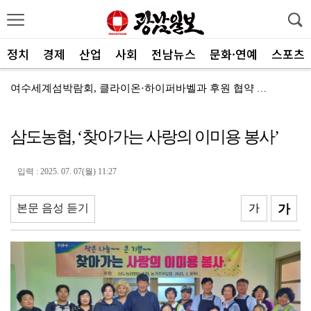
정치
경제
산업
사회
전남뉴스
문화·연예
스포츠
여수세계섬박람회, 클라이온·하이퍼바벨과 후원 협약 체결
세계태권도한마당 순천서 열린다
삼도농협, ‘찾아가는 사랑의 이미용 봉사’
광주FC, 레전드 예우 문화 뿌리내린다
전남도체육회, 유소년 스포츠 인재 육성 박차
입력 : 2025. 07. 07(월) 11:27
'말 대신 몸짓으로'…몸과 마음 잇는 무언의 인문학
본문 음성 듣기
가
가
[종합]전남광주통합특별시 정무부시장 후보에 백승주·윤난...
무안오승우미술관, 자연과 빛이 어우러진 기획전 개최
현대차 ‘디 올 뉴 아반떼’, 계약 첫날 1만대 돌파
[속보]전남광주특별시 초대 시민추천 부시장에 백승주·윤...