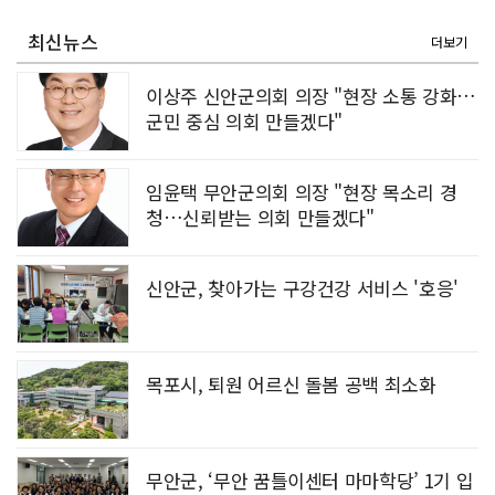
[강소기업을 키우자] 궁전제과
최신뉴스
더보기
이상주 신안군의회 의장 "현장 소통 강화…
군민 중심 의회 만들겠다"
임윤택 무안군의회 의장 "현장 목소리 경
청…신뢰받는 의회 만들겠다"
신안군, 찾아가는 구강건강 서비스 '호응'
목포시, 퇴원 어르신 돌봄 공백 최소화
무안군, ‘무안 꿈틀이센터 마마학당’ 1기 입