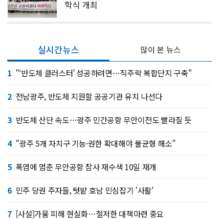
학식 개최
실시간뉴스
많이 본 뉴스
1
"‘반도체 클러스터’ 성공하려면…직주락 복합단지 구축"
2
전남광주, 반도체 지원할 공공기관 유치 나선다
3
반도체 산단 속도…광주 민간공항 무안이전도 빨라질 듯
4
"광주 5개 자치구 기능·권한 확대해야 불균형 해소"
5
폭염에 멈춘 무안공항 참사 재수색 10일 재개
6
민주 당권 주자들, 텃밭 호남 민심잡기 '사활'
7
[사설]가뭄 피해 현실화…철저한 대책마련 중요