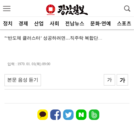
정치
경제
산업
사회
전남뉴스
문화·연예
스포츠
"‘반도체 클러스터’ 성공하려면…직주락 복합단지 구축"
전남광주, 반도체 지원할 공공기관 유치 나선다
반도체 산단 속도…광주 민간공항 무안이전도 빨라질 듯
입력 : 1970. 01. 01(목) 09:00
"광주 5개 자치구 기능·권한 확대해야 불균형 해소"
본문 음성 듣기
가
가
폭염에 멈춘 무안공항 참사 재수색 10일 재개
민주 당권 주자들, 텃밭 호남 민심잡기 '사활'
[사설]가뭄 피해 현실화…철저한 대책마련 중요
[사설]강진 병영면 ‘도시재생 성공모델’된 이유
폭염·가뭄·고수온 비상…농·수협, 현장 지원 총력