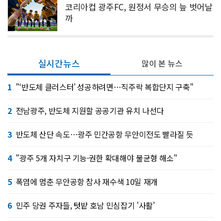
코리아컵 광주FC, 원정서 무승의 늪 벗어날
까
실시간뉴스
많이 본 뉴스
1
"‘반도체 클러스터’ 성공하려면…직주락 복합단지 구축"
2
전남광주, 반도체 지원할 공공기관 유치 나선다
3
반도체 산단 속도…광주 민간공항 무안이전도 빨라질 듯
4
"광주 5개 자치구 기능·권한 확대해야 불균형 해소"
5
폭염에 멈춘 무안공항 참사 재수색 10일 재개
6
민주 당권 주자들, 텃밭 호남 민심잡기 '사활'