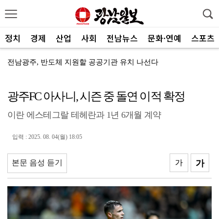
정치
경제
산업
사회
전남뉴스
문화·연예
스포츠
전남광주, 반도체 지원할 공공기관 유치 나선다
반도체 산단 속도…광주 민간공항 무안이전도 빨라질 듯
광주FC 아사니, 시즌 중 돌연 이적 확정
"광주 5개 자치구 기능·권한 확대해야 불균형 해소"
이란 에스테그랄 테헤란과 1년 6개월 계약
폭염에 멈춘 무안공항 참사 재수색 10일 재개
민주 당권 주자들, 텃밭 호남 민심잡기 '사활'
입력 : 2025. 08. 04(월) 18:05
[사설]가뭄 피해 현실화…철저한 대책마련 중요
본문 음성 듣기
가
가
[사설]강진 병영면 ‘도시재생 성공모델’된 이유
폭염·가뭄·고수온 비상…농·수협, 현장 지원 총력
[강소기업을 키우자] 궁전제과