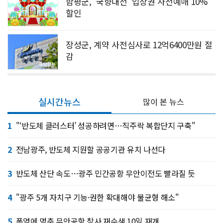
함평군, ‘국향대전’ 입장권 사전예매 10%
할인
장성군, 계약 사전심사로 12억6400만원 절
감
실시간뉴스
많이 본 뉴스
1
"‘반도체 클러스터’ 성공하려면…직주락 복합단지 구축"
2
전남광주, 반도체 지원할 공공기관 유치 나선다
3
반도체 산단 속도…광주 민간공항 무안이전도 빨라질 듯
4
"광주 5개 자치구 기능·권한 확대해야 불균형 해소"
5
폭염에 멈춘 무안공항 참사 재수색 10일 재개