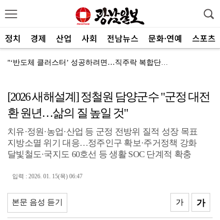
정치
경제
산업
사회
전남뉴스
문화·연예
스포츠
"‘반도체 클러스터’ 성공하려면…직주락 복합단지 구축"
전남광주, 반도체 지원할 공공기관 유치 나선다
[2026 새해설계] 정철원 담양군수 "군정 대전
반도체 산단 속도…광주 민간공항 무안이전도 빨라질 듯
환 원년…삶의 질 높일 것"
"광주 5개 자치구 기능·권한 확대해야 불균형 해소"
치유·정원·농업·산업 등 군정 전방위 질적 성장 목표
폭염에 멈춘 무안공항 참사 재수색 10일 재개
지방소멸 위기 대응…정주인구 확보·주거정책 강화
민주 당권 주자들, 텃밭 호남 민심잡기 '사활'
달빛철도·국지도 60호선 등 생활 SOC 단계적 확충
[사설]가뭄 피해 현실화…철저한 대책마련 중요
입력 : 2026. 01. 15(목) 06:47
[사설]강진 병영면 ‘도시재생 성공모델’된 이유
본문 음성 듣기
가
가
폭염·가뭄·고수온 비상…농·수협, 현장 지원 총력