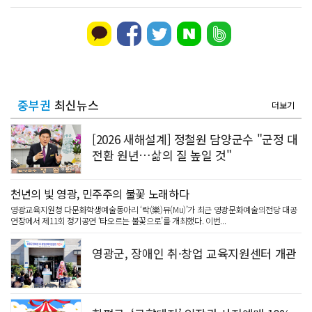
중부권
최신뉴스
더보기
[2026 새해설계] 정철원 담양군수 "군정 대
전환 원년…삶의 질 높일 것"
천년의 빛 영광, 민주주의 불꽃 노래하다
영광교육지원청 다문화학생예술동아리 ‘락(樂)뮤(Mu)’가 최근 영광문화예술의전당 대공
연장에서 제11회 정기공연 ‘타오르는 불꽃으로’를 개최했다. 이번...
영광군, 장애인 취·창업 교육지원센터 개관