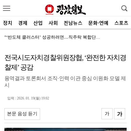
정치
경제
산업
사회
전남뉴스
문화·연예
스포츠
"‘반도체 클러스터’ 성공하려면…직주락 복합단지 구축"
전남광주, 반도체 지원할 공공기관 유치 나선다
전국시도자치경찰위원장협, ‘완전한 자치경
반도체 산단 속도…광주 민간공항 무안이전도 빨라질 듯
찰제’ 공감
"광주 5개 자치구 기능·권한 확대해야 불균형 해소"
용역결과 토론회서 조직·인력 이관 중심 이원화 모델 제
폭염에 멈춘 무안공항 참사 재수색 10일 재개
시
민주 당권 주자들, 텃밭 호남 민심잡기 '사활'
입력 : 2026. 01. 19(월) 19:02
[사설]가뭄 피해 현실화…철저한 대책마련 중요
[사설]강진 병영면 ‘도시재생 성공모델’된 이유
본문 음성 듣기
가
가
폭염·가뭄·고수온 비상…농·수협, 현장 지원 총력