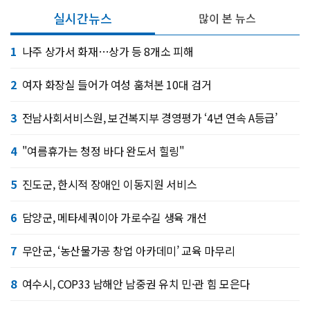
실시간뉴스
많이 본 뉴스
1
나주 상가서 화재…상가 등 8개소 피해
2
여자 화장실 들어가 여성 훔쳐본 10대 검거
3
전남사회서비스원, 보건복지부 경영평가 ‘4년 연속 A등급’
4
"여름휴가는 청정 바다 완도서 힐링"
5
진도군, 한시적 장애인 이동지원 서비스
6
담양군, 메타세쿼이아 가로수길 생육 개선
7
무안군, ‘농산물가공 창업 아카데미’ 교육 마무리
8
여수시, COP33 남해안 남중권 유치 민·관 힘 모은다