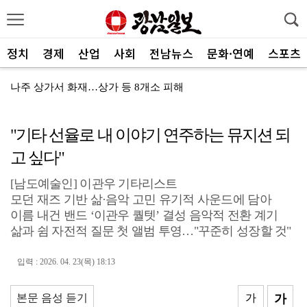
정치
경제
산업
사회
전남뉴스
문화·연예
스포츠
여자 화장실 들어가 여성 훔쳐본 10대 검거
전남사회서비스원, 보건복지부 경영평가 ‘4년 연속 A등...
"기타 선율로 내 이야기 연주하는 뮤지션 되
"여름휴가는 청정 바다 완도서 힐링"
고 싶다"
진도군, 한시적 장애인 이동지원 서비스
[남도예술인] 이관우 기타리스트
담양군, 메타세쿼이아 가로수길 생육 개선
모던 재즈 기반 삶·음악 고민 유기적 사운드에 담아
무안군, ‘농산물가공 창업 아카데미’ 교육 마무리
이름 내건 밴드 ‘이관우 퀄텟’ 결성 음악적 전환 계기
삶과 쉼 자전적 질문 첫 앨범 투영…"꾸준히 성장할 것"
여수시, COP33 남해안 남중권 유치 민·관 힘 모은...
입력 : 2026. 04. 23(목) 18:13
광양 매실 스파클링 와인 ‘섬진강의별’, 해외시장 공략
광양시, 시민과 함께 민선9기 공약 이행 점검
본문 음성 듣기
가
가