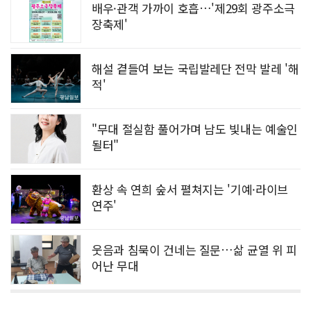
배우·관객 가까이 호흡…'제29회 광주소극
장축제'
해설 곁들여 보는 국립발레단 전막 발레 '해
적'
"무대 절실함 풀어가며 남도 빛내는 예술인
될터"
환상 속 연희 숲서 펼쳐지는 '기예·라이브
연주'
웃음과 침묵이 건네는 질문…삶 균열 위 피
어난 무대