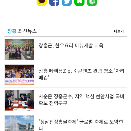
장흥
최신뉴스
더보기
장흥군, 한우요리 메뉴개발 교육
장흥 빠삐용Zip, K-콘텐츠 관광 명소 '자리
매김'
사순문 장흥군수, 지역 핵심 현안사업 국비
확보 전력투구
'정남진장흥물축제' 글로벌 축제로 도약한
다