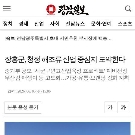
정치
경제
산업
사회
전남뉴스
문화·연예
스포츠
[속보]전남광주특별시 초대 시민추천 부시장에 백승주·윤...
코스피, 차익실현 매물에 6300선 약세
장흥군, 청정 해조류 산업 중심지 도약한다
전남광주특별시, ‘빛고을 김장대전’ 김치납품업체 전남권...
중기부 공모 ‘시군구연고산업육성 프로젝트’ 예비선정
"남도의 해수욕장서 무더위 잊고 즐겨요"
무산김·매생이 등 고도화…가공·유통·브랜딩 강화 계획
나주 상가서 화재…상가 등 8개소 피해
입력 : 2026. 06. 03(수) 15:06
여자 화장실 들어가 여성 훔쳐본 10대 검거
전남사회서비스원, 보건복지부 경영평가 ‘4년 연속 A등...
본문 음성 듣기
가
가
"여름휴가는 청정 바다 완도서 힐링"
진도군, 한시적 장애인 이동지원 서비스