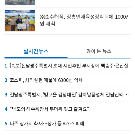
㈜순수해작, 장흥인재육성장학회에 1000만
원 쾌척
실시간뉴스
많이 본 뉴스
1
[속보]전남광주특별시 초대 시민추천 부시장에 백승주·윤난실
2
코스피, 차익실현 매물에 6300선 약세
3
전남광주특별시, ‘빛고을 김장대전’ 김치납품업체 전남권역 확대
4
"남도의 해수욕장서 무더위 잊고 즐겨요"
5
나주 상가서 화재…상가 등 8개소 피해