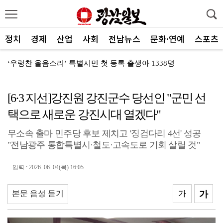
정치
경제
산업
사회
전남뉴스
문화·연예
스포츠
‘우렁찬 울음소리’ 특별시민 첫 등록 출생아 1338명
제주항공, 하반기 객실승무원 채용
[6·3 지선]강진원 강진군수 당선인 "군민 선
김영호 "전남광주를 국내 최대 AI·반도체 교육도시로"
택으로 새로운 강진시대 열겠다"
여수세계섬박람회, 클라이온·하이퍼바벨과 후원 협약 체결
무소속 출마 민주당 후보 제치고 '징검다리 4선' 성공
세계태권도한마당 순천서 열린다
"전남광주 통합특별시·철도·고속도로 기회 살릴 것"
광주FC, 레전드 예우 문화 뿌리내린다
입력 : 2026. 06. 04(목) 16:05
전남도체육회, 유소년 스포츠 인재 육성 박차
'말 대신 몸짓으로'…몸과 마음 잇는 무언의 인문학
본문 음성 듣기
가
가
[종합]전남광주통합특별시 정무부시장 후보에 백승주·윤난...