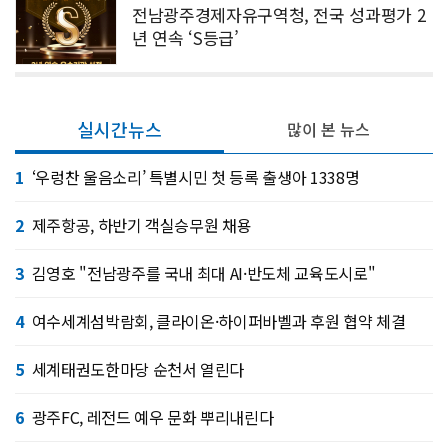
전남광주경제자유구역청, 전국 성과평가 2
년 연속 ‘S등급’
실시간뉴스
많이 본 뉴스
1
‘우렁찬 울음소리’ 특별시민 첫 등록 출생아 1338명
2
제주항공, 하반기 객실승무원 채용
3
김영호 "전남광주를 국내 최대 AI·반도체 교육도시로"
4
여수세계섬박람회, 클라이온·하이퍼바벨과 후원 협약 체결
5
세계태권도한마당 순천서 열린다
6
광주FC, 레전드 예우 문화 뿌리내린다