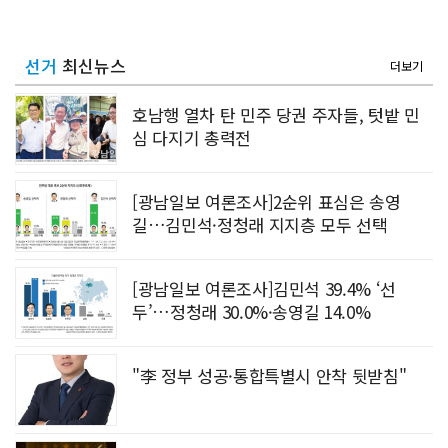
선거
최신뉴스
더보기
호남행 열차 탄 민주 당권 주자들, 텃밭 민
심 다지기 총력전
[광남일보 여론조사]2순위 표심은 송영
길…김민석·정청래 지지층 모두 선택
[광남일보 여론조사]김민석 39.4% ‘선
두’…정청래 30.0%·송영길 14.0%
"李 정부 성공·통합특별시 안착 뒷받침"