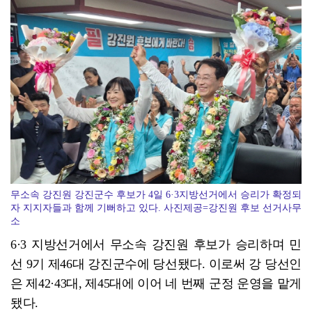
무안오승우미술관, 자연과 빛이 어우러진 기획전 개최
무소속 강진원 강진군수 후보가 4일 6·3지방선거에서 승리가 확정되
자 지지자들과 함께 기뻐하고 있다. 사진제공=강진원 후보 선거사무
소
6·3 지방선거에서 무소속 강진원 후보가 승리하며 민
선 9기 제46대 강진군수에 당선됐다. 이로써 강 당선인
은 제42·43대, 제45대에 이어 네 번째 군정 운영을 맡게
됐다.