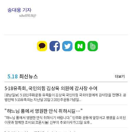
송대웅 기자
sdw0918@
5.18
최신뉴스
더보기
5·18유족회, 국민의힘 김상욱 의원에 감사장 수여
[광남일보] 5·18민주화운동 유족들이 김상욱 국민의힘 국회의원에게 감사장을 전했다. 공
법단체 5·18유족회는 지난달 28일 2·28민주운동기념일...
"하느님 품에서 영원한 안식 취하시길…"
“하느님 품에서 영원한 안식 취하시기 바랍니다.” 민주화 운동에 앞장서고 평생을 소외된
이웃과 함께한 조비오(조몬시뇰) 신부의 추모미사가 21일 오후...