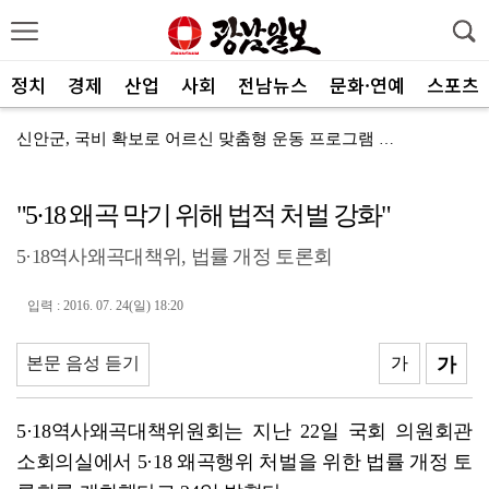
정치
경제
산업
사회
전남뉴스
문화·연예
스포츠
신안군, 국비 확보로 어르신 맞춤형 운동 프로그램 지속
전남광주통합특별시, 전국 최초 ‘섬 반값 여행’
"5·18 왜곡 막기 위해 법적 처벌 강화"
전남광주통합특별시, 공공기관 유치 총력전 돌입
5·18역사왜곡대책위, 법률 개정 토론회
전남광주특별시, 광주권 시내버스 노선개편 계획대로 추진
"서남권 반도체 클러스터 성공의 핵심은 ‘정주여건’
입력 : 2016. 07. 24(일) 18:20
한 여름에 찾아온 산타…아동센터에 특별한 선물 전달
본문 음성 듣기
가
가
전남정보문화진흥원, SW교육 전문강사 양성과정 성료
광주FC, 검증된 미드필더 김종석 영입
5·18역사왜곡대책위원회는 지난 22일 국회 의원회관
소회의실에서 5·18 왜곡행위 처벌을 위한 법률 개정 토
광주특별시 광산구, 반도체 주민 공론장 연다