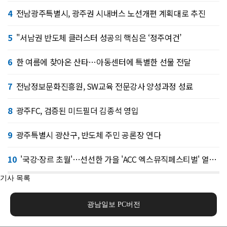
4
전남광주특별시, 광주권 시내버스 노선개편 계획대로 추진
5
"서남권 반도체 클러스터 성공의 핵심은 ‘정주여건’
6
한 여름에 찾아온 산타…아동센터에 특별한 선물 전달
7
전남정보문화진흥원, SW교육 전문강사 양성과정 성료
8
광주FC, 검증된 미드필더 김종석 영입
9
광주특별시 광산구, 반도체 주민 공론장 연다
10
'국강·장르 초월'…선선한 가을 'ACC 엑스뮤직페스티벌' 열린다
기사 목록
광남일보 PC버전