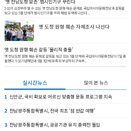
'옛 전남도청 보존' 범시민기구 꾸린다
5·18의 심장부라 할 수 있는 옛 전남도청 원형 훼손 문제로 국립아시아문화전당과 갈등을
빚고 있는 5월 단체가 범시민기구를 꾸려 해법 모색에 나선다....
옛 도청 원형 훼손 자체조사 나선다
옛 도청 원형 훼손 갈등 '물리적 충돌'
옛 전남도청 원형 훼손 문제로 갈등을 빚고 있는 5월 단체와 국립아시아문화전당이 7일 충
돌했다. 5·18기념재단과 5월 3단체(유족회·부상자회·구속부...
실시간뉴스
많이 본 뉴스
1
신안군, 국비 확보로 어르신 맞춤형 운동 프로그램 지속
2
전남광주통합특별시, 전국 최초 ‘섬 반값 여행’
3
전남광주통합특별시, 공공기관 유치 총력전 돌입