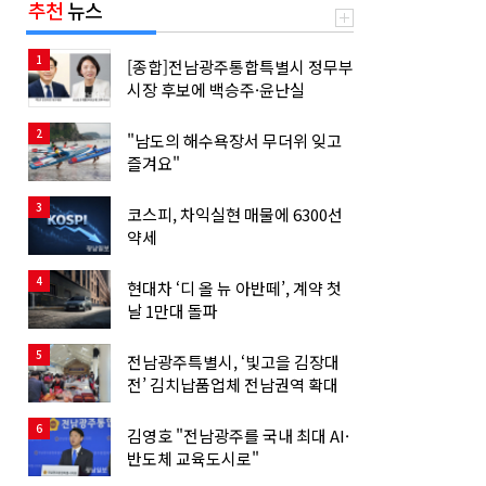
추천
뉴스
1
[종합]전남광주통합특별시 정무부
시장 후보에 백승주·윤난실
2
"남도의 해수욕장서 무더위 잊고
즐겨요"
3
코스피, 차익실현 매물에 6300선
약세
4
현대차 ‘디 올 뉴 아반떼’, 계약 첫
날 1만대 돌파
5
전남광주특별시, ‘빛고을 김장대
전’ 김치납품업체 전남권역 확대
6
김영호 "전남광주를 국내 최대 AI·
반도체 교육도시로"