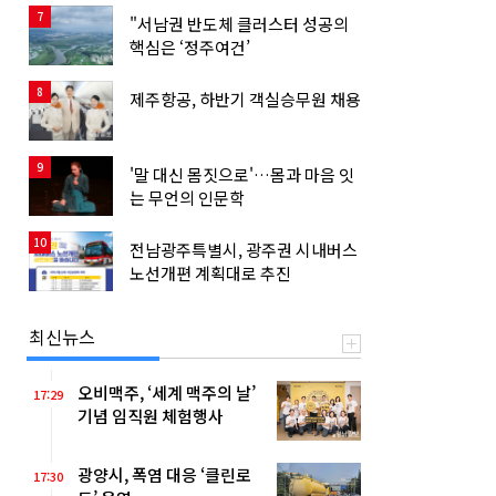
7
"서남권 반도체 클러스터 성공의
핵심은 ‘정주여건’
8
제주항공, 하반기 객실승무원 채용
9
'말 대신 몸짓으로'…몸과 마음 잇
는 무언의 인문학
10
전남광주특별시, 광주권 시내버스
노선개편 계획대로 추진
최신뉴스
오비맥주, ‘세계 맥주의 날’
17:29
기념 임직원 체험행사
광양시, 폭염 대응 ‘클린로
17:30