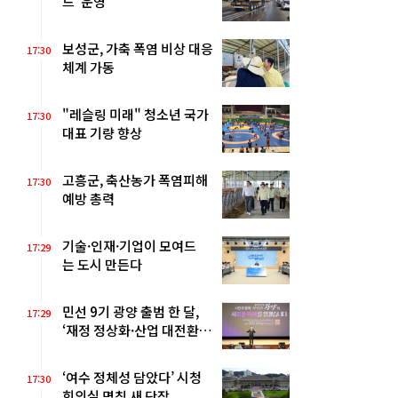
드’ 운영
보성군, 가축 폭염 비상 대응
17:30
체계 가동
"레슬링 미래" 청소년 국가
17:30
대표 기량 향상
고흥군, 축산농가 폭염피해
17:30
예방 총력
기술·인재·기업이 모여드
17:29
는 도시 만든다
민선 9기 광양 출범 한 달,
17:29
‘재정 정상화·산업 대전환’
기틀 마련
‘여수 정체성 담았다’ 시청
17:30
회의실 명칭 새 단장