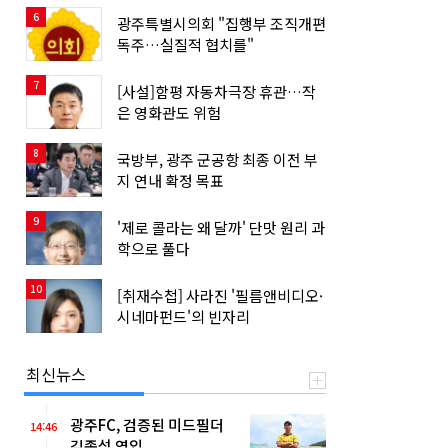
6
광주특별시의회 "집행부 조직개편
독주…실질적 협치를"
7
[사설]함평 자동차극장 휴관…작
은 영화관도 위험
8
국방부, 광주 군공항 최종 이전 부
지 연내 확정 목표
9
'제로 콜라는 왜 달까' 단맛 원리 과
학으로 풀다
10
[취재수첩] 사라진 '필름앤비디오·
시네마펀드'의 빈자리
최신뉴스
광주FC, 검증된 미드필더
14:46
김종석 영입