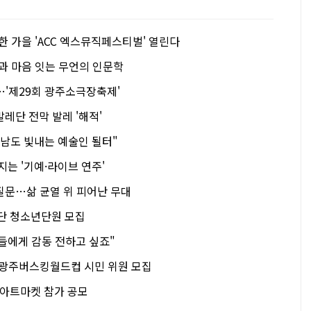
한 가을 'ACC 엑스뮤직페스티벌' 열린다
과 마음 잇는 무언의 인문학
…'제29회 광주소극장축제'
레단 전막 발레 '해적'
 남도 빛내는 예술인 될터"
지는 '기예·라이브 연주'
질문…삶 균열 위 피어난 무대
 청소년단원 모집
들에게 감동 전하고 싶죠"
…광주버스킹월드컵 시민 위원 모집
아트마켓 참가 공모