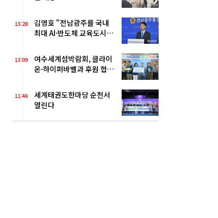
김영호 "전남광주를 국내
13:28
최대 AI·반도체 교육도시
로"
여수세계섬박람회, 클라이
13:09
온·하이퍼바벨과 후원 협약
체결
세계태권도한마당 순천서
11:46
열린다