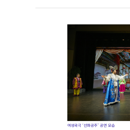
여성국극 ‘선화공주’ 공연 모습