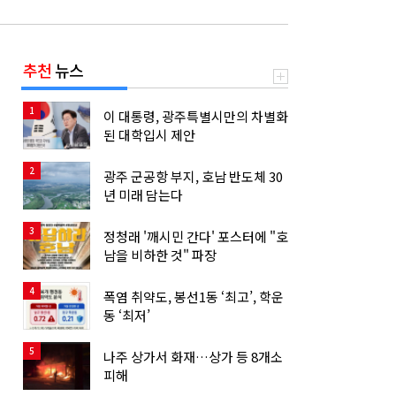
추천
뉴스
1
이 대통령, 광주특별시만의 차별화
된 대학입시 제안
2
광주 군공항 부지, 호남 반도체 30
년 미래 담는다
3
정청래 '깨시민 간다' 포스터에 "호
남을 비하한 것" 파장
4
폭염 취약도, 봉선1동 ‘최고’, 학운
동 ‘최저’
5
나주 상가서 화재…상가 등 8개소
피해