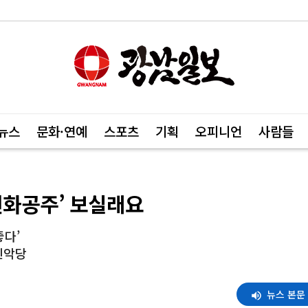
뉴스
문화·연예
스포츠
기획
오피니언
사람들
선화공주’ 보실래요
좋다’
진악당
뉴스 본문