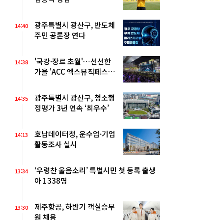
광주특별시 광산구, 반도체
14:40
주민 공론장 연다
'국강·장르 초월'…선선한
14:38
가을 'ACC 엑스뮤직페스티
벌' 열린다
광주특별시 광산구, 청소행
14:35
정평가 3년 연속 ‘최우수’
호남데이터청, 운수업·기업
14:13
활동조사 실시
‘우렁찬 울음소리’ 특별시민 첫 등록 출생
13:34
아 1338명
제주항공, 하반기 객실승무
13:30
원 채용