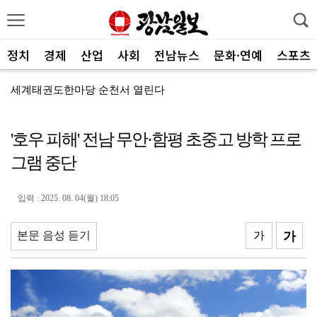
정치
경제
산업
사회
전남뉴스
문화·연예
스포츠
세계태권도한마당 순천서 열린다
광주FC, 레전드 예우 문화 뿌리내린다
'호우 피해' 전남 무안·함평 초중고 방학 프로
전남도체육회, 유소년 스포츠 인재 육성 박차
그램 중단
'말 대신 몸짓으로'…몸과 마음 잇는 무언의 인문학
[종합]전남광주통합특별시 정무부시장 후보에 백승주·윤난...
입력 : 2025. 08. 04(월) 18:05
무안오승우미술관, 자연과 빛이 어우러진 기획전 개최
본문 음성 듣기
가
가
현대차 ‘디 올 뉴 아반떼’, 계약 첫날 1만대 돌파
[속보]전남광주특별시 초대 시민추천 부시장에 백승주·윤...
코스피, 차익실현 매물에 6300선 약세