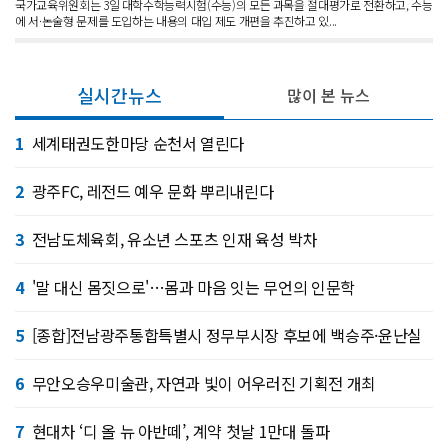
국가교육위원회는 3일 대학수학능력시험(수능)의 모든 과목을 절대평가로 전환하고, 수능
에 서·논술형 문제를 도입하는 내용의 대입 제도 개편을 추진하고 있...
실시간뉴스
많이 본 뉴스
1
세계태권도한마당 순천서 열린다
2
광주FC, 레전드 예우 문화 뿌리내린다
3
전남도체육회, 유소년 스포츠 인재 육성 박차
4
'말 대신 몸짓으로'…몸과 마음 잇는 무언의 인문학
5
[종합]전남광주통합특별시 정무부시장 후보에 백승주·윤난실
6
무안오승우미술관, 자연과 빛이 어우러진 기획전 개최
7
현대차 ‘디 올 뉴 아반떼’, 계약 첫날 1만대 돌파