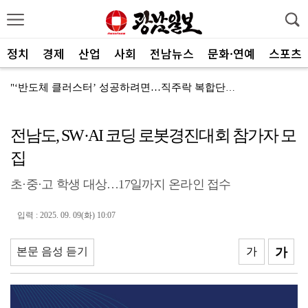
정치
경제
산업
사회
전남뉴스
문화·연예
스포츠
"‘반도체 클러스터’ 성공하려면…직주락 복합단지 구축"
전남광주, 반도체 지원할 공공기관 유치 나선다
전남도, SW·AI 코딩 로봇경진대회 참가자 모
반도체 산단 속도…광주 민간공항 무안이전도 빨라질 듯
집
"광주 5개 자치구 기능·권한 확대해야 불균형 해소"
초·중·고 학생 대상…17일까지 온라인 접수
폭염에 멈춘 무안공항 참사 재수색 10일 재개
민주 당권 주자들, 텃밭 호남 민심잡기 '사활'
입력 : 2025. 09. 09(화) 10:07
[사설]가뭄 피해 현실화…철저한 대책마련 중요
본문 음성 듣기
가
가
[사설]강진 병영면 ‘도시재생 성공모델’된 이유
폭염·가뭄·고수온 비상…농·수협, 현장 지원 총력