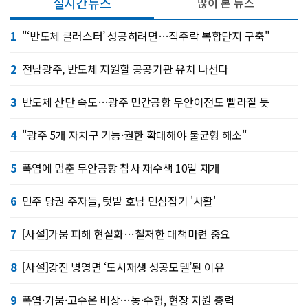
실시간뉴스
많이 본 뉴스
1
"‘반도체 클러스터’ 성공하려면…직주락 복합단지 구축"
2
전남광주, 반도체 지원할 공공기관 유치 나선다
3
반도체 산단 속도…광주 민간공항 무안이전도 빨라질 듯
4
"광주 5개 자치구 기능·권한 확대해야 불균형 해소"
5
폭염에 멈춘 무안공항 참사 재수색 10일 재개
6
민주 당권 주자들, 텃밭 호남 민심잡기 '사활'
7
[사설]가뭄 피해 현실화…철저한 대책마련 중요
8
[사설]강진 병영면 ‘도시재생 성공모델’된 이유
9
폭염·가뭄·고수온 비상…농·수협, 현장 지원 총력