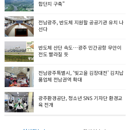
합단지 구축"
전남광주, 반도체 지원할 공공기관 유치 나
선다
반도체 산단 속도…광주 민간공항 무안이
전도 빨라질 듯
전남광주특별시, ‘빛고을 김장대전’ 김치납
품업체 전남권역 확대
광주환경공단, 청소년 SNS 기자단 환경교
육 전개