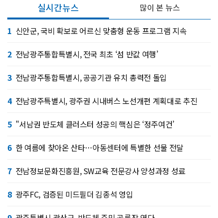
실시간뉴스
많이 본 뉴스
1
신안군, 국비 확보로 어르신 맞춤형 운동 프로그램 지속
2
전남광주통합특별시, 전국 최초 ‘섬 반값 여행’
3
전남광주통합특별시, 공공기관 유치 총력전 돌입
4
전남광주특별시, 광주권 시내버스 노선개편 계획대로 추진
5
"서남권 반도체 클러스터 성공의 핵심은 ‘정주여건’
6
한 여름에 찾아온 산타…아동센터에 특별한 선물 전달
7
전남정보문화진흥원, SW교육 전문강사 양성과정 성료
8
광주FC, 검증된 미드필더 김종석 영입
9
광주특별시 광산구, 반도체 주민 공론장 연다