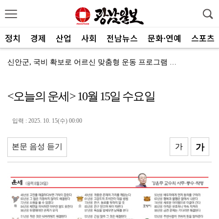
정치
경제
산업
사회
전남뉴스
문화·연예
스포츠
신안군, 국비 확보로 어르신 맞춤형 운동 프로그램 지속
전남광주통합특별시, 전국 최초 ‘섬 반값 여행’
<오늘의 운세> 10월 15일 수요일
전남광주통합특별시, 공공기관 유치 총력전 돌입
전남광주특별시, 광주권 시내버스 노선개편 계획대로 추진
입력 : 2025. 10. 15(수) 00:00
"서남권 반도체 클러스터 성공의 핵심은 ‘정주여건’
본문 음성 듣기
가
가
한 여름에 찾아온 산타…아동센터에 특별한 선물 전달
전남정보문화진흥원, SW교육 전문강사 양성과정 성료
광주FC, 검증된 미드필더 김종석 영입
광주특별시 광산구, 반도체 주민 공론장 연다