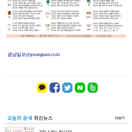
'국강·장르 초월'…선선한 가을 'ACC 엑스뮤직페스티...
광남일보@gwangnam.co.kr
오늘의 운세
최신뉴스
더보기