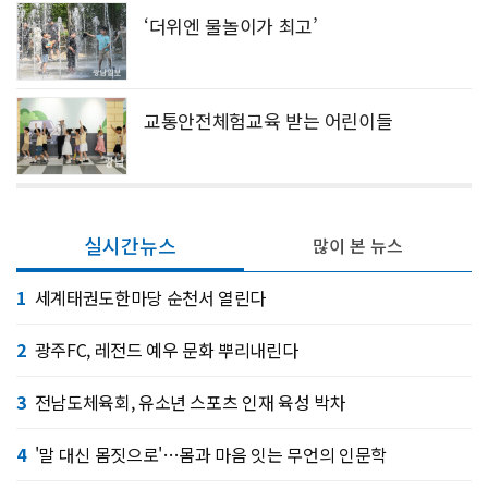
‘더위엔 물놀이가 최고’
교통안전체험교육 받는 어린이들
실시간뉴스
많이 본 뉴스
1
세계태권도한마당 순천서 열린다
2
광주FC, 레전드 예우 문화 뿌리내린다
3
전남도체육회, 유소년 스포츠 인재 육성 박차
4
'말 대신 몸짓으로'…몸과 마음 잇는 무언의 인문학