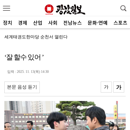
정치
경제
산업
사회
전남뉴스
문화·연예
스포츠
세계태권도한마당 순천서 열린다
광주FC, 레전드 예우 문화 뿌리내린다
‘잘 할수 있어 ’
전남도체육회, 유소년 스포츠 인재 육성 박차
'말 대신 몸짓으로'…몸과 마음 잇는 무언의 인문학
입력 : 2025. 11. 13(목) 14:30
[종합]전남광주통합특별시 정무부시장 후보에 백승주·윤난...
본문 음성 듣기
가
가
무안오승우미술관, 자연과 빛이 어우러진 기획전 개최
현대차 ‘디 올 뉴 아반떼’, 계약 첫날 1만대 돌파
[속보]전남광주특별시 초대 시민추천 부시장에 백승주·윤...
코스피, 차익실현 매물에 6300선 약세