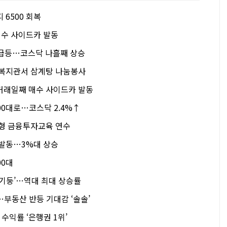
 6500 회복
매수 사이드카 발동
대 급등…코스닥 나흘째 상승
흥복지관서 삼계탕 나눔봉사
거래일째 매수 사이드카 발동
200대로…코스닥 2.4%↑
험형 금융투자교육 연수
 발동…3%대 상승
00대
‘불기둥’…역대 최대 상승률
부동산 반등 기대감 ‘솔솔’
 수익률 ‘은행권 1위’