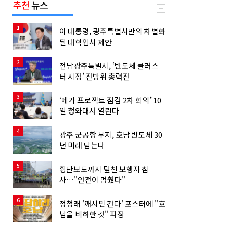
추천
뉴스
1
이 대통령, 광주특별시만의 차별화
된 대학입시 제안
2
전남광주특별시, ‘반도체 클러스
터 지정’ 전방위 총력전
3
‘메가 프로젝트 점검 2차 회의’ 10
일 청와대서 열린다
4
광주 군공항 부지, 호남 반도체 30
년 미래 담는다
5
횡단보도까지 덮친 보행자 참
사…"안전이 멈췄다"
6
정청래 '깨시민 간다' 포스터에 "호
남을 비하한 것" 파장