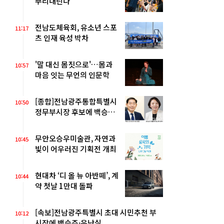
뿌리내린다
전남도체육회, 유소년 스포
11:17
츠 인재 육성 박차
'말 대신 몸짓으로'…몸과
10:57
마음 잇는 무언의 인문학
[종합]전남광주통합특별시
10:50
정무부시장 후보에 백승주·
윤난실
무안오승우미술관, 자연과
10:45
빛이 어우러진 기획전 개최
현대차 ‘디 올 뉴 아반떼’, 계
10:44
약 첫날 1만대 돌파
[속보]전남광주특별시 초대 시민추천 부
10:12
시장에 백승주·윤난실