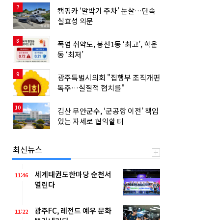
7
캠핑카 ‘알박기 주차’ 눈살…단속
실효성 의문
8
폭염 취약도, 봉선1동 ‘최고’, 학운
동 ‘최저’
9
광주특별시의회 "집행부 조직개편
독주…실질적 협치를"
10
김산 무안군수, ‘군공항 이전’ 책임
있는 자세로 협의할 터
최신뉴스
세계태권도한마당 순천서
11:46
열린다
광주FC, 레전드 예우 문화
11:22