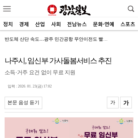
정치
경제
산업
사회
전남뉴스
문화·연예
스포츠
반도체 산단 속도…광주 민간공항 무안이전도 빨라질 듯
"광주 5개 자치구 기능·권한 확대해야 불균형 해소"
나주시, 임신부 가사돌봄서비스 추진
폭염에 멈춘 무안공항 참사 재수색 10일 재개
소득·거주 요건 없이 무료 지원
민주 당권 주자들, 텃밭 호남 민심잡기 '사활'
[사설]가뭄 피해 현실화…철저한 대책마련 중요
입력 : 2026. 01. 23(금) 17:02
[사설]강진 병영면 ‘도시재생 성공모델’된 이유
본문 음성 듣기
가
가
폭염·가뭄·고수온 비상…농·수협, 현장 지원 총력
[강소기업을 키우자] 궁전제과
반도체 호재에 광주 분양시장 ‘훈풍’…전망지수 전국 최...