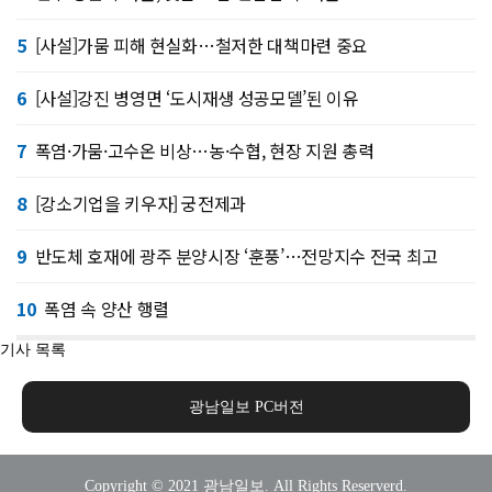
5
[사설]가뭄 피해 현실화…철저한 대책마련 중요
6
[사설]강진 병영면 ‘도시재생 성공모델’된 이유
7
폭염·가뭄·고수온 비상…농·수협, 현장 지원 총력
8
[강소기업을 키우자] 궁전제과
9
반도체 호재에 광주 분양시장 ‘훈풍’…전망지수 전국 최고
10
폭염 속 양산 행렬
기사 목록
광남일보 PC버전
Copyright © 2021 광남일보. All Rights Reserverd.