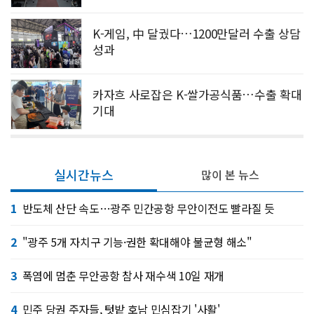
K-게임, 中 달궜다…1200만달러 수출 상담
성과
카자흐 사로잡은 K-쌀가공식품…수출 확대
기대
실시간뉴스
많이 본 뉴스
1
반도체 산단 속도…광주 민간공항 무안이전도 빨라질 듯
2
"광주 5개 자치구 기능·권한 확대해야 불균형 해소"
3
폭염에 멈춘 무안공항 참사 재수색 10일 재개
4
민주 당권 주자들, 텃밭 호남 민심잡기 '사활'