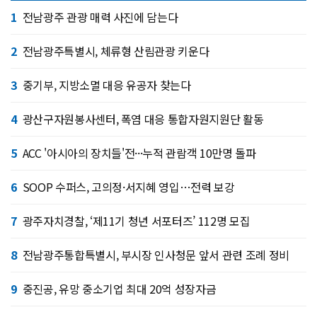
1
전남광주 관광 매력 사진에 담는다
2
전남광주특별시, 체류형 산림관광 키운다
3
중기부, 지방소멸 대응 유공자 찾는다
4
광산구자원봉사센터, 폭염 대응 통합자원지원단 활동
5
ACC '아시아의 장치들'전···누적 관람객 10만명 돌파
6
SOOP 수퍼스, 고의정·서지혜 영입…전력 보강
7
광주자치경찰, ‘제11기 청년 서포터즈’ 112명 모집
8
전남광주통합특별시, 부시장 인사청문 앞서 관련 조례 정비
9
중진공, 유망 중소기업 최대 20억 성장자금