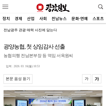
정치
경제
산업
사회
전남뉴스
문화·연예
스포츠
전남광주 관광 매력 사진에 담는다
전남광주특별시, 체류형 산림관광 키운다
광양농협, 첫 상임감사 선출
중기부, 지방소멸 대응 유공자 찾는다
농협의행 전남본부장 등 역임 서옥원씨
광산구자원봉사센터, 폭염 대응 통합자원지원단 활동
ACC '아시아의 장치들'전···누적 관람객 10만명 ...
입력 : 2026. 03. 16(월) 10:53
SOOP 수퍼스, 고의정·서지혜 영입…전력 보강
본문 음성 듣기
가
가
광주자치경찰, ‘제11기 청년 서포터즈’ 112명 모집
전남광주통합특별시, 부시장 인사청문 앞서 관련 조례 정...
중진공, 유망 중소기업 최대 20억 성장자금