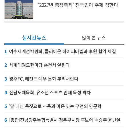
‘2027년 충장축제’ 전국민이 주제 정한다
실시간뉴스
많이 본 뉴스
1
여수세계섬박람회, 클라이온·하이퍼바벨과 후원 협약 체결
2
세계태권도한마당 순천서 열린다
3
광주FC, 레전드 예우 문화 뿌리내린다
4
전남도체육회, 유소년 스포츠 인재 육성 박차
5
'말 대신 몸짓으로'…몸과 마음 잇는 무언의 인문학
6
[종합]전남광주통합특별시 정무부시장 후보에 백승주·윤난실