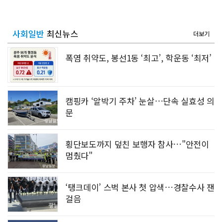
사회일반
최신뉴스
더보기
폭염 취약도, 봉선1동 ‘최고’, 학운동 ‘최저’
캠핑카 ‘알박기 주차’ 눈살…단속 실효성 의
문
횡단보도까지 덮친 보행자 참사…"안전이
멈췄다"
‘탱크데이’ 스벅 본사 첫 압색…경찰수사 잰
걸음