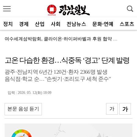
정치
경제
산업
사회
전남뉴스
문화·연예
스포츠
여수세계섬박람회, 클라이온·하이퍼바벨과 후원 협약 체결
세계태권도한마당 순천서 열린다
고온 다습한 환경…식중독 ‘경고’ 단계 발령
광주FC, 레전드 예우 문화 뿌리내린다
광주·전남지역 6년간 120건·환자 2366명 발생
전남도체육회, 유소년 스포츠 인재 육성 박차
음식점·학교 순…"손씻기·조리도구 세척 준수"
'말 대신 몸짓으로'…몸과 마음 잇는 무언의 인문학
입력 : 2026. 05. 12(화) 18:09
[종합]전남광주통합특별시 정무부시장 후보에 백승주·윤난...
무안오승우미술관, 자연과 빛이 어우러진 기획전 개최
본문 음성 듣기
가
가
현대차 ‘디 올 뉴 아반떼’, 계약 첫날 1만대 돌파
[속보]전남광주특별시 초대 시민추천 부시장에 백승주·윤...