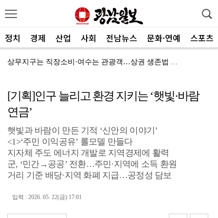
정치
경제
산업
사회
전남뉴스
문화·연예
스포츠
대포통장으로 5062억 세탁한 점조직 179명 검거
9년만 광주 시내버스 개편…"생활 속 불편 개선을"
[기획]인구 늘리고 환경 지키는 ‘햇빛·바람
주민에 더 가까이…남구 민원실 달라진다
연금’
폭염에 쉴 곳 없는 거리 노숙인들…"갈 곳이 없다"
햇빛과 바람이 만든 기적 ‘신안의 이야기’
다도해해상국립공원, 폭염 취약 탐방로 지정
<1>‘주민 이익공유’ 롤모델 만들다
5·18민중항쟁기념행사위, 행사 발전 방향 모색
지자체 주도 에너지 개발로 지역경제에 활력
군, ‘민간→공공’ 전환…주민·지역에 소득 환원
전남 학생교육수당 ‘부정 사용’ 관리 강화
거리 기준 배당·지역 화폐 지급…공정성 담보
냉방기기 사용 ‘급증’…전남광주 정전 잇따라
입력 : 2026. 05. 22(금) 17:01
[만년필] 용접 부주의…선박 ‘활활’