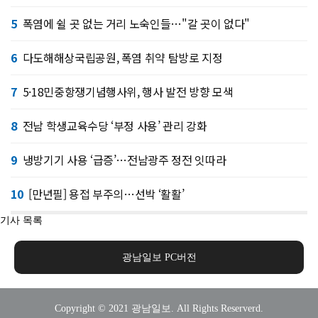
5
폭염에 쉴 곳 없는 거리 노숙인들…"갈 곳이 없다"
6
다도해해상국립공원, 폭염 취약 탐방로 지정
7
5·18민중항쟁기념행사위, 행사 발전 방향 모색
8
전남 학생교육수당 ‘부정 사용’ 관리 강화
9
냉방기기 사용 ‘급증’…전남광주 정전 잇따라
10
[만년필] 용접 부주의…선박 ‘활활’
기사 목록
광남일보 PC버전
Copyright © 2021 광남일보. All Rights Reserverd.