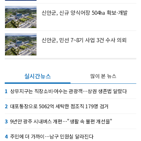
신안군, 신규 양식어장 504㏊ 확보·개발
신안군, 민선 7~8기 사업 3건 수사 의뢰
실시간뉴스
많이 본 뉴스
1
상무지구는 직장소비·여수는 관광객…상권 생존법 달랐다
2
대포통장으로 5062억 세탁한 점조직 179명 검거
3
9년만 광주 시내버스 개편…"생활 속 불편 개선을"
4
주민에 더 가까이…남구 민원실 달라진다